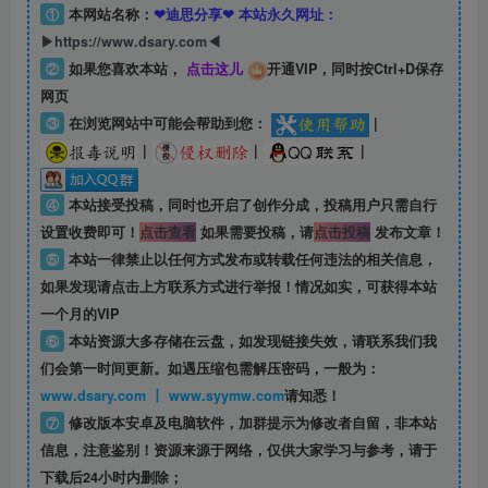
①
本网站名称：
❤迪思分享❤ 本站永久网址：
▶https://www.dsary.com◀
②
如果您喜欢本站，
点击这儿
开通VIP，同时按Ctrl+D保存
网页
③
在浏览网站中可能会帮助到您：
|
|
|
|
④
本站接受投稿，同时也开启了创作分成，投稿用户只需自行
设置收费即可！
点击查看
如果需要投稿，请
点击投稿
发布文章！
⑤
本站一律禁止以任何方式发布或转载任何违法的相关信息，
如果发现请点击上方联系方式进行举报！情况如实，可获得本站
一个月的VIP
⑥
本站资源大多存储在云盘，如发现链接失效，请联系我们我
们会第一时间更新。如遇压缩包需解压密码，一般为：
www.dsary.com 丨 www.syymw.com
请知悉！
⑦
修改版本安卓及电脑软件，加群提示为修改者自留，
非本站
信息
，注意鉴别！资源来源于网络，仅供大家学习与参考，请于
下载后24小时内删除；