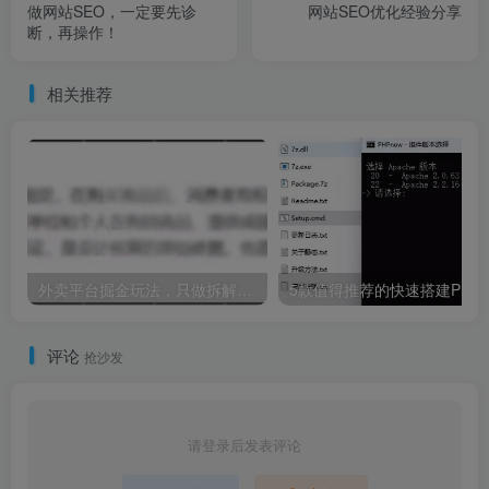
做网站SEO，一定要先诊
网站SEO优化经验分享
断，再操作！
相关推荐
外卖平台掘金玩法，只做拆解和揭秘
5款值得推荐的快速搭建PHP本地运行环境Web工具包3岁男
评论
抢沙发
请登录后发表评论