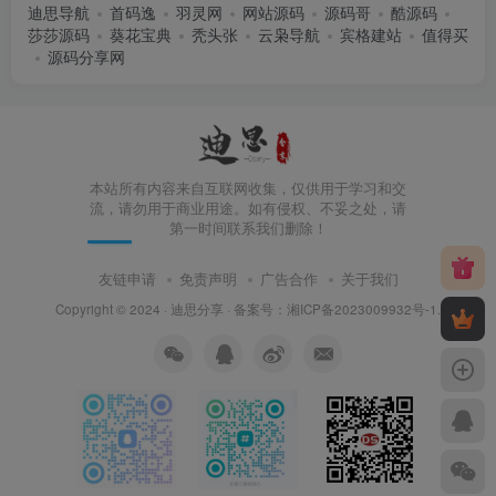
迪思导航
首码逸
羽灵网
网站源码
源码哥
酷源码
莎莎源码
葵花宝典
秃头张
云枭导航
宾格建站
值得买
源码分享网
本站所有内容来自互联网收集，仅供用于学习和交
流，请勿用于商业用途。如有侵权、不妥之处，请
第一时间联系我们删除！
友链申请
免责声明
广告合作
关于我们
Copyright © 2024 ·
迪思分享
· 备案号：
湘ICP备2023009932号-1
.