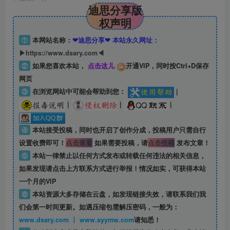
迪思分享版
权声明
①
本网站名称：
❤迪思分享❤ 本站永久网址：
▶https://www.dsary.com◀
②
如果您喜欢本站，
点击这儿
开通VIP，同时按Ctrl+D保存
网页
③
在浏览网站中可能会帮助到您：
|
|
|
|
④
本站接受投稿，同时也开启了创作分成，投稿用户只需自行
设置收费即可！
点击查看
如果需要投稿，请
点击投稿
发布文章！
⑤
本站一律禁止以任何方式发布或转载任何违法的相关信息，
如果发现请点击上方联系方式进行举报！情况如实，可获得本站
一个月的VIP
⑥
本站资源大多存储在云盘，如发现链接失效，请联系我们我
们会第一时间更新。如遇压缩包需解压密码，一般为：
www.dsary.com 丨 www.syymw.com
请知悉！