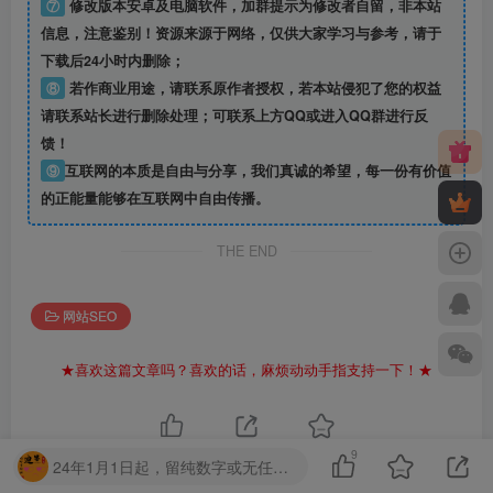
⑦
修改版本安卓及电脑软件，加群提示为修改者自留，
非本站
信息
，注意鉴别！资源来源于网络，仅供大家学习与参考，请于
下载后24小时内删除；
⑧
若作商业用途，请联系原作者授权，若本站侵犯了您的权益
请联系站长进行删除处理；可联系上方QQ或进入QQ群进行反
馈！
⑨
互联网的本质是自由与分享，我们真诚的希望，每一份有价值
的正能量能够在互联网中自由传播。
THE END
网站SEO
★喜欢这篇文章吗？喜欢的话，麻烦动动手指支持一下！★
9
点赞
9
分享
收藏
24年1月1日起，留纯数字或无任何意义的字眼，第一次封禁1天，第二次7天，第三次永久！请勿提交无任何意义的字母串！