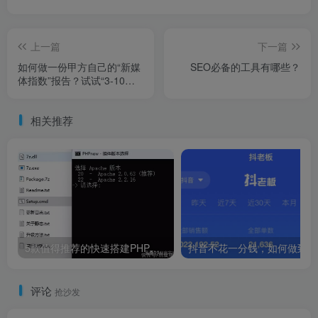
上一篇
下一篇
如何做一份甲方自己的“新媒
SEO必备的工具有哪些？
体指数”报告？试试“3-10模
型”她曾红遍全国，在25岁选
择结束生命，葬礼当天有3名
相关推荐
男子为她殉情
5款值得推荐的快速搭建PHP本地运行环境Web工具包顶风作案野心炸裂的赵薇，罪行不止亲日辱华，如今现状大快人心
抖
评论
抢沙发