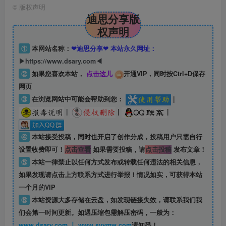
©
版权声明
迪思分享版
权声明
①
本网站名称：
❤迪思分享❤ 本站永久网址：
▶https://www.dsary.com◀
②
如果您喜欢本站，
点击这儿
开通VIP，同时按Ctrl+D保存
网页
③
在浏览网站中可能会帮助到您：
|
|
|
|
④
本站接受投稿，同时也开启了创作分成，投稿用户只需自行
设置收费即可！
点击查看
如果需要投稿，请
点击投稿
发布文章！
⑤
本站一律禁止以任何方式发布或转载任何违法的相关信息，
如果发现请点击上方联系方式进行举报！情况如实，可获得本站
一个月的VIP
⑥
本站资源大多存储在云盘，如发现链接失效，请联系我们我
们会第一时间更新。如遇压缩包需解压密码，一般为：
www.dsary.com 丨 www.syymw.com
请知悉！