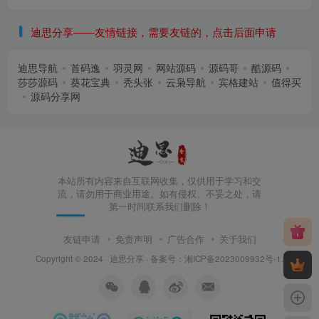
迪思分享——友情链接，需要友链的，点击后面申请
迪思导航
首码逸
羽灵网
网站源码
源码哥
酷源码
莎莎源码
葵花宝典
秃头张
云枭导航
宾格建站
值得买
源码分享网
本站所有内容来自互联网收集，仅供用于学习和交
流，请勿用于商业用途。如有侵权、不妥之处，请
第一时间联系我们删除！
友链申请
免责声明
广告合作
关于我们
Copyright © 2024 ·
迪思分享
· 备案号：
湘ICP备2023009932号-1
.