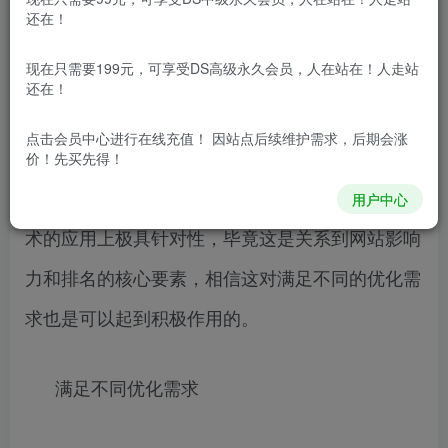
11元注册.CN，不设限制
还在！
现在只需要199元，可享受DS高级永久会员，人在站在！人走站
对网站运营的各种优化措施都有所了解以后，
还在！
会在优化工具的选择上有着清晰的思路，不过对优
点击会员中心
进行在线充值！ 因站点后续维护需求，后期会涨
化要求相对严苛的客户企业来说，还是要对网站的
价！先买先得！
运营现状有着清晰的定位，这样才能在SEO优化技
用户中心
术的应用上极具针对性，毕竟这是关系到网站影响
力和排名的核心要素，相信这对满足不同的优化需
求也是可以起到积极作用的。
满足不同优化需求