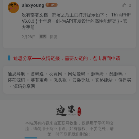
alexyoung
0
没有部署文档，部署之后主页打开提示如下：  ThinkPHP 
V6.0.3 { 十年磨一剑-为API开发设计的高性能框架 } - 官
方手册
2月28日
回复
重庆
迪思分享——友情链接，需要友链的，点击后面申请
迪思导航
首码逸
羽灵网
网站源码
源码哥
酷源码
莎莎源码
葵花宝典
秃头张
云枭导航
宾格建站
值得买
源码分享网
本站所有内容来自互联网收集，仅供用于学习和交
流，请勿用于商业用途。如有侵权、不妥之处，请
第一时间联系我们删除！