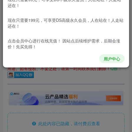
立即购买
还在！
您当前未登录！建议登陆后购买，可保存购买订单
现在只需要199元，可享受DS高级永久会员，人在站在！人走站
更新及时
极速下载
安全绿色
网盘下载
还在！
本站所有内容来自互联网收集，仅供用于学习和交流，请勿用
于商业用途。如有侵权、不妥之处，请第一时间联系我们删
点击会员中心
进行在线充值！ 因站点后续维护需求，后期会涨
除！
价！先买先得！
用户中心
本站所有内容来自互联网收集，仅供学习和交流，请勿用于商业
用途。如有侵权、不妥之处，请第一时间联系我们删除！
Q群：
此处内容已隐藏，请付费后查看