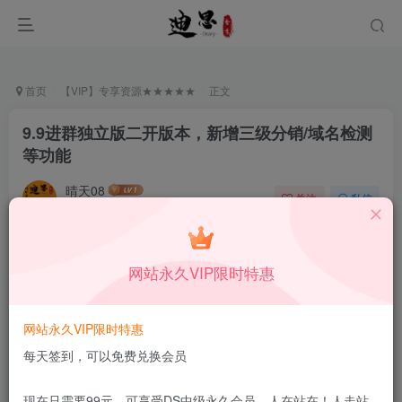
首页
【VIP】专享资源★★★★★
正文
9.9进群独立版二开版本，新增三级分销/域名检测
等功能
晴天08
关注
私信
4月22日更新
2
450
9
付费阅读
已售 83
网站永久VIP限时特惠
9.9进群独立版二开版本，新增三级分销/域名检测等功能
此内容为付费阅读，请付费后查看
4.99
网站永久VIP限时特惠
限时特惠
99
￥
￥
每天签到，可以免费兑换会员
免费
免费
DS中级会员
DS高级会员
现在只需要99元，可享受DS中级永久会员，人在站在！人走站