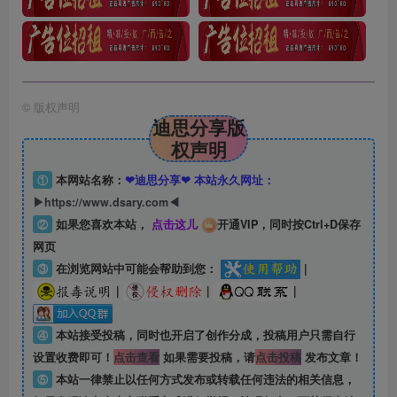
©
版权声明
迪思分享版
权声明
①
本网站名称：
❤迪思分享❤ 本站永久网址：
▶https://www.dsary.com◀
②
如果您喜欢本站，
点击这儿
开通VIP，同时按Ctrl+D保存
网页
③
在浏览网站中可能会帮助到您：
|
|
|
|
④
本站接受投稿，同时也开启了创作分成，投稿用户只需自行
设置收费即可！
点击查看
如果需要投稿，请
点击投稿
发布文章！
⑤
本站一律禁止以任何方式发布或转载任何违法的相关信息，