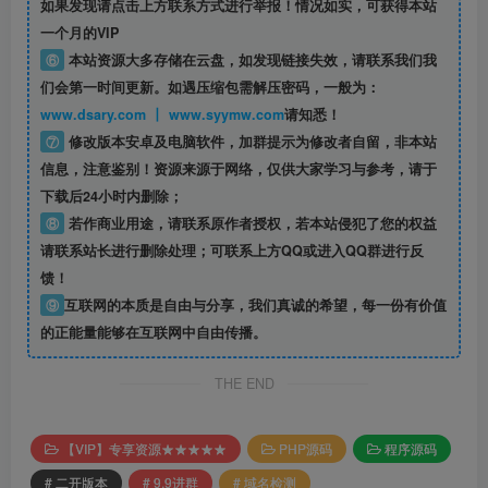
如果发现请点击上方联系方式进行举报！情况如实，可获得本站
一个月的VIP
⑥
本站资源大多存储在云盘，如发现链接失效，请联系我们我
们会第一时间更新。如遇压缩包需解压密码，一般为：
www.dsary.com 丨 www.syymw.com
请知悉！
⑦
修改版本安卓及电脑软件，加群提示为修改者自留，
非本站
信息
，注意鉴别！资源来源于网络，仅供大家学习与参考，请于
下载后24小时内删除；
⑧
若作商业用途，请联系原作者授权，若本站侵犯了您的权益
请联系站长进行删除处理；可联系上方QQ或进入QQ群进行反
馈！
⑨
互联网的本质是自由与分享，我们真诚的希望，每一份有价值
的正能量能够在互联网中自由传播。
THE END
【VIP】专享资源★★★★★
PHP源码
程序源码
# 二开版本
# 9.9进群
# 域名检测