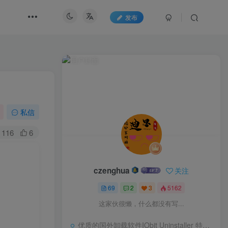
发布
私信
116
6
czenghua
关注
69
2
3
5162
这家伙很懒，什么都没有写...
优质的国外卸载软件IObit Uninstaller 特别版