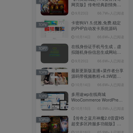
TOP5
网页版】传奇经典剧情角色
扮演网页游戏-一键单机-打包
9月23日
66.7W+人已阅读
Win服务端源码视频架设教
程！
卡密狗V1.5,优雅,免费,稳定
TOP6
的PHP自动发卡系统源码
10月14日
66.6W+人已阅读
在线身份证手机号生成，虚
TOP7
拟随机身份信息生成网站源
码
9月20日
66.6W+人已阅读
最新更新版直播+菜作者分享
TOP8
源码带视频教程+6.3W团购
新后台带游戏设置版本源码
10月14日
66.6W+人已阅读
【源码+教程】
多用途wp在线商城
TOP9
WooCommerce WordPress
主题
10月15日
65.9W+人已阅读
【传奇之蓝月神魔2.0雷霆H5
TOP10
超变多区跨服多功能版】三
网H5全网通传奇手游-最新整
10月16日
65.9W+人已阅读