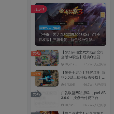
TOP1
624W+人已阅读
【传奇手游之沉默嘟嘟2003精修白猪免
授权版】三职业复古特色战神引擎...
【梦幻诛仙之六大陆超变打
TOP2
金版14职业】经典Q萌剧情
回合手游-一键镜像-打包
10月19日
77.7W+人已阅读
Linux服务端源码视频架设教
程-新版多功能GM网页后台
【传奇手游之1.76醉江湖-白
TOP3
工具-安卓苹果IOS双端版
猪5.0以上插件版需授权】三
本！
职业复古特色战神引擎传奇
9月20日
66.7W+人已阅读
手游-Win服务端源码视频架
设教程-新版GM多功能网页
广告联盟网站源码 ，ptcLAB
TOP4
授权物品后台-九层妖塔-法宠
3.9.0 – 按点击付费平台
系统-历练殿堂-尸家重地-GM
10月28日
66.7W+人已阅读
直冲网页后台-安卓苹果IOS
双端版本！
【网页游戏之1.76复古传奇