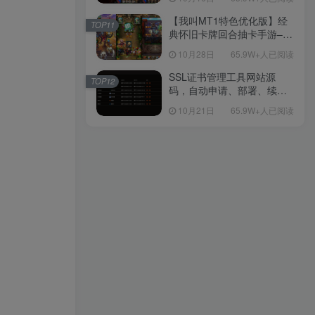
理单机一键即玩镜像端-打包
Linux服务端源码-视频架设
【我叫MT1特色优化版】经
TOP11
教程
典怀旧卡牌回合抽卡手游–打
包Linux服务端源码视频架设
10月28日
65.9W+人已阅读
教程-多功能GM后台工具-网
页注册-安卓版本！
SSL证书管理工具网站源
TOP12
码，自动申请、部署、续期
网站证书
10月21日
65.9W+人已阅读