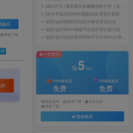
zibll-V7.5.1最新版完美破解授权可用（含教程）
[安卓手机游戏]神作跑酷游戏 滑雪大冒险2。
迪思vip[20期]抖音短剧半解说原创玩法，新人起步篇，100%原创，保证落地实操，日入500+
录购买
迪思vip[19]Vivo视频平台创作者分成计划，只要加入就能日入300+，一键生成，门槛极低
网盘下载
迪思vip[18]知识星球野路子日引300+白领创业粉，日稳定变现5000+简单好上手！
付费资源
5
积分
DS中级会员
DS高级会员
免费
免费
更新及时
极速下载
安全绿色
网盘下载
登录购买