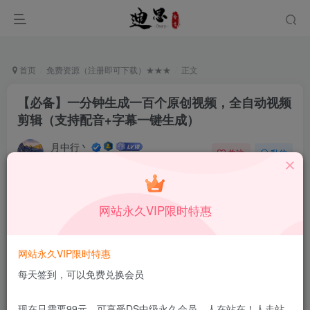
首页
免费资源（注册即可下载）★★★
正文
【必备】一分钟生成一百个原创视频，全自动视频
剪辑（支持配音+字幕一键生成）
月中行丶
关注
私信
5月5日更新
2
106
14
免费资源
已售 90
网站永久VIP限时特惠
【必备】一分钟生成一百个原创视频，全自动视频剪辑（支持配音+字幕一键生成）
此内容为免费资源，请登录后查看
网站永久VIP限时特惠
登录查看
每天签到，可以免费兑换会员
更新及时
极速下载
安全绿色
网盘下载
现在只需要99元，可享受DS中级永久会员，人在站在！人走站
本站付费资源为网络虚拟产品，由于网络资源具有极快的可复制性，一