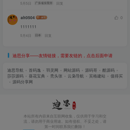
5月5日
回复
广东省东莞市
alt0504
0
1111111
5月4日
回复
日本
迪思分享——友情链接，需要友链的，点击后面申请
迪思导航
首码逸
羽灵网
网站源码
源码哥
酷源码
莎莎源码
葵花宝典
秃头张
云枭导航
宾格建站
值得买
源码分享网
本站所有内容来自互联网收集，仅供用于学习和交
流，请勿用于商业用途。如有侵权、不妥之处，请
第一时间联系我们删除！