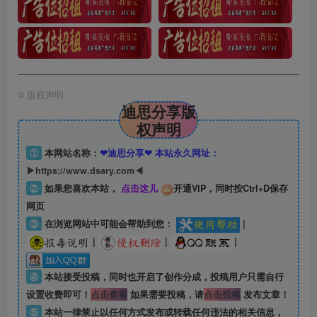
©
版权声明
迪思分享版
权声明
①
本网站名称：
❤迪思分享❤ 本站永久网址：
▶https://www.dsary.com◀
②
如果您喜欢本站，
点击这儿
开通VIP，同时按Ctrl+D保存
网页
③
在浏览网站中可能会帮助到您：
|
|
|
|
④
本站接受投稿，同时也开启了创作分成，投稿用户只需自行
设置收费即可！
点击查看
如果需要投稿，请
点击投稿
发布文章！
⑤
本站一律禁止以任何方式发布或转载任何违法的相关信息，