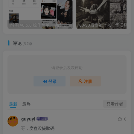
醒图 v8.5.0 操作简单、功能强大的全能修图应用
80/90后童年时光
评论
共2条
请登录后发表评论
登录
注册
只看作者
最新
最热
guyuyi
0
哥，度盘没提取码