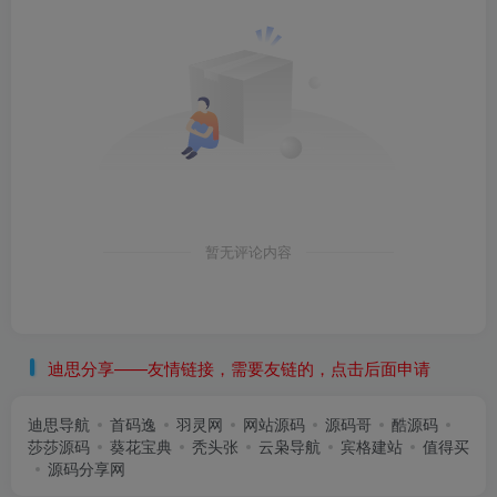
暂无评论内容
迪思分享——友情链接，需要友链的，点击后面申请
迪思导航
首码逸
羽灵网
网站源码
源码哥
酷源码
莎莎源码
葵花宝典
秃头张
云枭导航
宾格建站
值得买
源码分享网