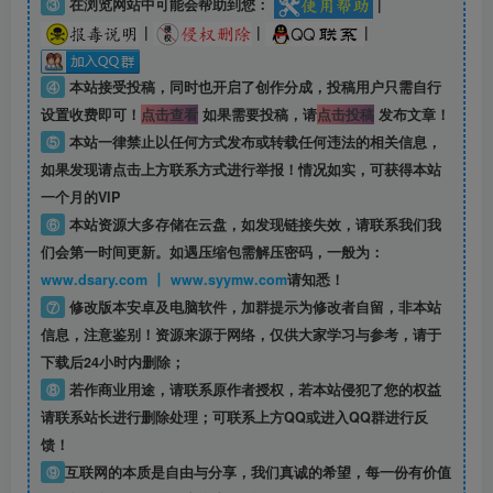
③
在浏览网站中可能会帮助到您：
|
|
|
|
④
本站接受投稿，同时也开启了创作分成，投稿用户只需自行
设置收费即可！
点击查看
如果需要投稿，请
点击投稿
发布文章！
⑤
本站一律禁止以任何方式发布或转载任何违法的相关信息，
如果发现请点击上方联系方式进行举报！情况如实，可获得本站
一个月的VIP
⑥
本站资源大多存储在云盘，如发现链接失效，请联系我们我
们会第一时间更新。如遇压缩包需解压密码，一般为：
www.dsary.com 丨 www.syymw.com
请知悉！
⑦
修改版本安卓及电脑软件，加群提示为修改者自留，
非本站
信息
，注意鉴别！资源来源于网络，仅供大家学习与参考，请于
下载后24小时内删除；
⑧
若作商业用途，请联系原作者授权，若本站侵犯了您的权益
请联系站长进行删除处理；可联系上方QQ或进入QQ群进行反
馈！
⑨
互联网的本质是自由与分享，我们真诚的希望，每一份有价值