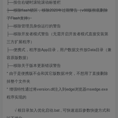
├—按住右键时滚轮滚动标签栏
├—移除flash锁区，移除2020年过期警告（v88版彻底删除
了Flash支持）
├—移除管理员身份运行的警告
├—移除开发者模式警告（无需开启开发者模式直接安装第
三方扩展程序）
├—便携式，程序放App目录，用户数据文件放Data目录（兼
容原版数据）
├—移除关于版本更新错误警告
* 由于是便携版不会和其它版数据冲突，不想用了直接删除
掉整个文件夹
* 增强特性通过将version.dll注入到edge浏览器msedge.exe
程序实现的
√ 根目录加入优化启动.bat , 可快速追踪参数快捷方式和
以下优化