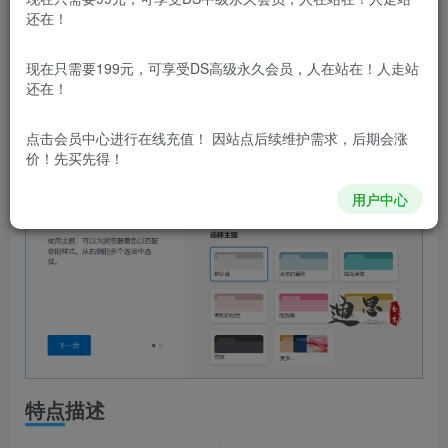
览器增强版,无更新组件集成增强补丁,edge++增强软件功能
还在！
包括:保存数据实现便携式,增强标签页和标签栏操作方式,移
现在只需要199元，可享受DS高级永久会员，人在站在！人走站
除开发者模式警告和更新错误警告等.
还在！
点击会员中心
进行在线充值！ 因站点后续维护需求，后期会涨
价！先买先得！
用户中心
特点描述