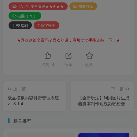
【VIP】专享资源★★★★★
图像剪辑
电脑（PC）
# PS笔刷
# 数字绘画
★喜欢这篇文章吗？喜欢的话，麻烦动动手指支持一下！★
点赞
14
分享
收藏
上一篇
下一篇
极品模板内容付费管理系统
【全新玩法】利用图片生成
v1.3.1.4
器脚本制作短视频轻松变现
999+过于暴利请实操
相关推荐