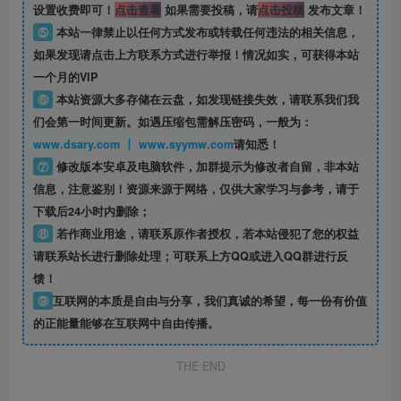
设置收费即可！
点击查看
如果需要投稿，请
点击投稿
发布文章！
⑤
本站一律禁止以任何方式发布或转载任何违法的相关信息，
如果发现请点击上方联系方式进行举报！情况如实，可获得本站
一个月的VIP
⑥
本站资源大多存储在云盘，如发现链接失效，请联系我们我
们会第一时间更新。如遇压缩包需解压密码，一般为：
www.dsary.com 丨 www.syymw.com
请知悉！
⑦
修改版本安卓及电脑软件，加群提示为修改者自留，
非本站
信息
，注意鉴别！资源来源于网络，仅供大家学习与参考，请于
下载后24小时内删除；
⑧
若作商业用途，请联系原作者授权，若本站侵犯了您的权益
请联系站长进行删除处理；可联系上方QQ或进入QQ群进行反
馈！
⑨
互联网的本质是自由与分享，我们真诚的希望，每一份有价值
的正能量能够在互联网中自由传播。
THE END