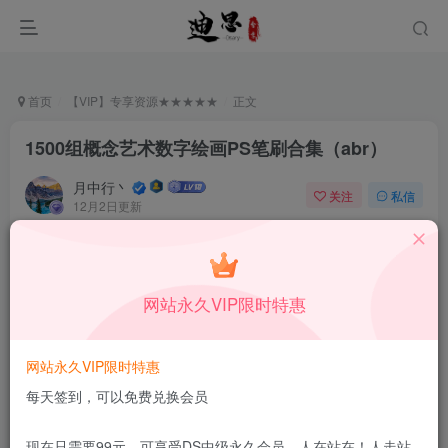
首页
【VIP】专享资源★★★★★
正文
1500组概念艺术数字绘画PS笔刷合集（abr）
月中行丶
关注
私信
12月2日更新
0
253
14
付费资源
已售 37
1500组概念艺术数字绘画PS笔刷合集（abr）
网站永久VIP限时特惠
此内容为付费资源，请付费后查看
0.99
限时特惠
99
￥
￥
网站永久VIP限时特惠
免费
免费
DS中级会员
DS高级会员
每天签到，可以免费兑换会员
立即购买
现在只需要99元，可享受DS中级永久会员，人在站在！人走站