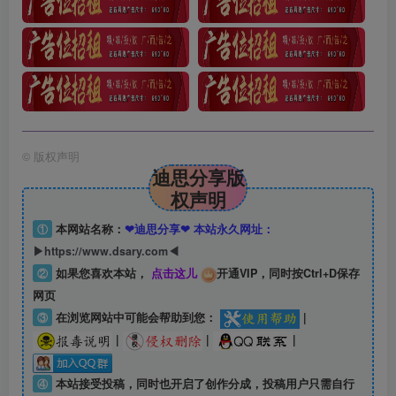
©
版权声明
迪思分享版
权声明
①
本网站名称：
❤迪思分享❤ 本站永久网址：
▶https://www.dsary.com◀
②
如果您喜欢本站，
点击这儿
开通VIP，同时按Ctrl+D保存
网页
③
在浏览网站中可能会帮助到您：
|
|
|
|
④
本站接受投稿，同时也开启了创作分成，投稿用户只需自行