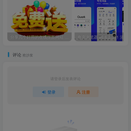
分享几个好用的在线抠图网站 这几个网站能够在线快速抠图
夸克浏览器 v6.6.2.361 清爽版/自
评论
抢沙发
请登录后发表评论
登录
注册