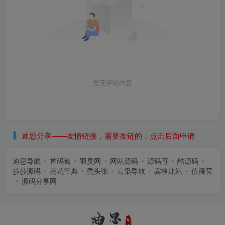
暂无评论内容
迪思分享——友情链接，需要友链的，点击后面申请
迪思导航
首码逸
羽灵网
网站源码
源码哥
酷源码
莎莎源码
葵花宝典
秃头张
云枭导航
宾格建站
值得买
源码分享网