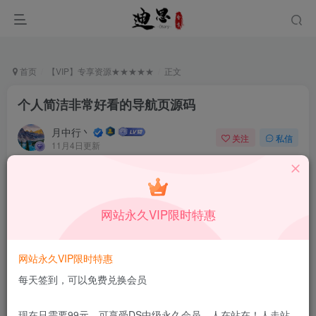
首页
【VIP】专享资源★★★★★
正文
个人简洁非常好看的导航页源码
月中行丶
关注
私信
11月4日更新
0
35
6
免费资源
已售 72
个人简洁非常好看的导航页源码
网站永久VIP限时特惠
此内容为免费资源，请登录后查看
登录查看
网站永久VIP限时特惠
更新及时
极速下载
安全绿色
网盘下载
每天签到，可以免费兑换会员
演示站——点击查看
现在只需要99元，可享受DS中级永久会员，人在站在！人走站