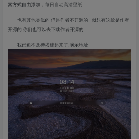
索方式自由添加，每日自动高清壁纸
也有其他类似的 但是作者不开源的 就只有这款是作者
开源的 你们也可以去下载作者开源的
我已迫不及待搭建起来了,演示地址