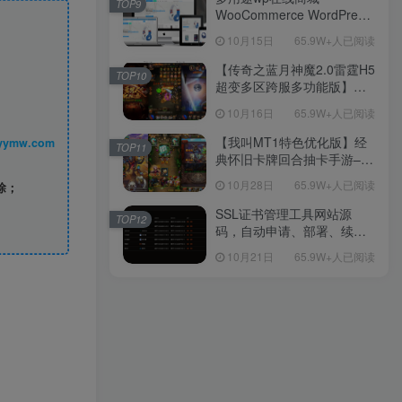
TOP9
WooCommerce WordPress
主题
10月15日
65.9W+人已阅读
【传奇之蓝月神魔2.0雷霆H5
TOP10
超变多区跨服多功能版】三
网H5全网通传奇手游-最新整
10月16日
65.9W+人已阅读
理单机一键即玩镜像端-打包
Linux服务端源码-视频架设
【我叫MT1特色优化版】经
丨 www.syymw.com
TOP11
教程
典怀旧卡牌回合抽卡手游–打
包Linux服务端源码视频架设
10月28日
65.9W+人已阅读
除；
教程-多功能GM后台工具-网
页注册-安卓版本！
SSL证书管理工具网站源
TOP12
码，自动申请、部署、续期
网站证书
10月21日
65.9W+人已阅读