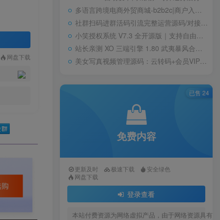
多语言跨境电商外贸商城-b2b2c|商户入驻|随机物流|信用分|平台代发
社群扫码进群活码引流完整运营源码/对接免签约支付接口/推广正常绑定下级
小笑授权系统 V7.3 全开源版｜支持自由二次开发
站长亲测 XO 三端引擎 1.80 武夷暴风合击复古传奇手游服务端 魔神领域盘古圣地降魔天堂
网盘下载
美女写真视频管理源码：云转码+会员VIP系统，一键采集+代理系统全支持
已售 24
免费内容
更新及时
极速下载
安全绿色
网盘下载
登录查看
本站付费资源为网络虚拟产品，由于网络资源具有极