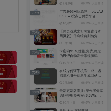
职业复古特色战神引擎传奇
9月20日
66.7W+人已阅读
手游-Win服务端源码视频架
设教程-新版GM多功能网页
广告联盟网站源码 ，ptcLAB
TOP4
授权物品后台-九层妖塔-法宠
3.9.0 – 按点击付费平台
系统-历练殿堂-尸家重地-GM
10月28日
66.7W+人已阅读
直冲网页后台-安卓苹果IOS
双端版本！
【网页游戏之1.76复古传奇
TOP5
网页版】传奇经典剧情角色
扮演网页游戏-一键单机-打包
9月23日
66.7W+人已阅读
Win服务端源码视频架设教
程！
卡密狗V1.5,优雅,免费,稳定
TOP6
的PHP自动发卡系统源码
10月14日
66.6W+人已阅读
在线身份证手机号生成，虚
TOP7
拟随机身份信息生成网站源
码
9月20日
66.6W+人已阅读
最新更新版直播+菜作者分享
TOP8
源码带视频教程+6.3W团购
新后台带游戏设置版本源码
10月14日
66.6W+人已阅读
【源码+教程】
多用途wp在线商城