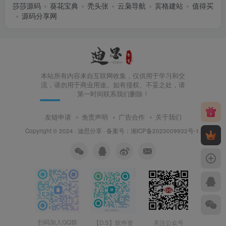
莎莎源码
葵花宝典
秃头张
云枭导航
宾格建站
值得买
源码分享网
本站所有内容来自互联网收集，仅供用于学习和交
流，请勿用于商业用途。如有侵权、不妥之处，请
第一时间联系我们删除！
友链申请
免责声明
广告合作
关于我们
Copyright © 2024 ·
迪思分享
· 备案号：
湘ICP备2023009932号-1
.
扫码加入QQ群
【D.S】软件资
关注公众号