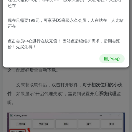
还在！
Video Server『电脑』
Video Server
是一款微信视频号下载工具，软件的使用
现在只需要199元，可享受DS高级永久会员，人在站在！人走站
还在！
步骤其实还挺麻烦的，至少在我写教程的过程中，多次尝试
解决才最终知道下载方法！
点击会员中心
进行在线充值！ 因站点后续维护需求，后期会涨
价！先买先得！
就目前来说该软件
完全免费，无需安装，可以下载全部
用户中心
的视频号视频
，
支持播放视频后自动解析，自动下载
，总
之，配置好后全自动下载。
文末获取软件后，双击打开软件，
对于初次使用的小伙
伴
，如果显示“开启代理失败”，需要到设置开启
系统代理
监
听。