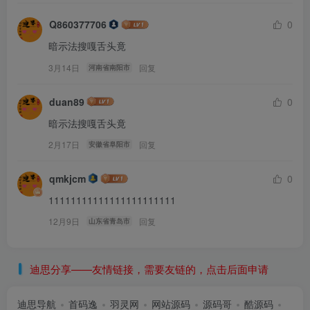
Q860377706
0
暗示法搜嘎舌头竟
3月14日
回复
河南省南阳市
duan89
0
暗示法搜嘎舌头竟
2月17日
回复
安徽省阜阳市
qmkjcm
0
11111111111111111111111
12月9日
回复
山东省青岛市
迪思分享——友情链接，需要友链的，点击后面申请
迪思导航
首码逸
羽灵网
网站源码
源码哥
酷源码