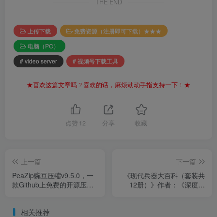
THE END
上传下载
免费资源（注册即可下载）★★★
电脑（PC）
# video server
# 视频号下载工具
★喜欢这篇文章吗？喜欢的话，麻烦动动手指支持一下！★
点赞
12
分享
收藏
上一篇
下一篇
PeaZip豌豆压缩v9.5.0，一
《现代兵器大百科（套装共
款Github上免费的开源压缩
12册）》作者：《深度军
工具！
事》编【epub】
相关推荐