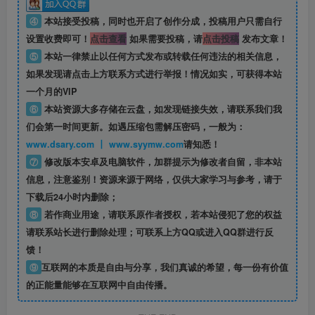
④
本站接受投稿，同时也开启了创作分成，投稿用户只需自行
设置收费即可！
点击查看
如果需要投稿，请
点击投稿
发布文章！
⑤
本站一律禁止以任何方式发布或转载任何违法的相关信息，
如果发现请点击上方联系方式进行举报！情况如实，可获得本站
一个月的VIP
⑥
本站资源大多存储在云盘，如发现链接失效，请联系我们我
们会第一时间更新。如遇压缩包需解压密码，一般为：
www.dsary.com 丨 www.syymw.com
请知悉！
⑦
修改版本安卓及电脑软件，加群提示为修改者自留，
非本站
信息
，注意鉴别！资源来源于网络，仅供大家学习与参考，请于
下载后24小时内删除；
⑧
若作商业用途，请联系原作者授权，若本站侵犯了您的权益
请联系站长进行删除处理；可联系上方QQ或进入QQ群进行反
馈！
⑨
互联网的本质是自由与分享，我们真诚的希望，每一份有价值
的正能量能够在互联网中自由传播。