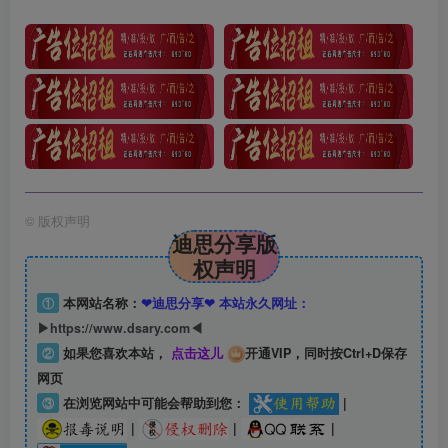
©
版权声明
迪思分享版
权声明
①
本网站名称：
❤迪思分享❤ 本站永久网址：
▶https://www.dsary.com◀
②
如果您喜欢本站，
点击这儿
开通VIP，同时按Ctrl+D保存
网页
③
在浏览网站中可能会帮助到您：
|
|
|
|