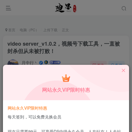
首页
电脑（PC）
上传下载
正文
video server_v1.0.2，视频号下载工具，一直被
封杀但从未被打败！
月中行丶
关注
私信
3月14日更新
3
5645
12
本站所有内容来自互联网收集，仅供学习和交流，请勿用于商业
网站永久VIP限时特惠
用途。如有侵权、不妥之处，请第一时间联系我们删除！
Q群：
网站永久VIP限时特惠
每天签到，可以免费兑换会员
现在只需要99元，可享受DS中级永久会员，人在站在！人走站