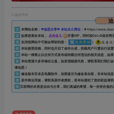
©
版权声明
迪
①
本网站名称：
❤迪思分享❤ 本站永久网址：
▶https://www.dsa
②
如果您喜欢本站，
点击这儿
开通VIP，同时按Ctrl+D保存网
③
在浏览网站中可能会帮助到您：
|
④
本站接受投稿，同时也开启了创作分成，投稿用户只需自行设置
⑤
本站一律禁止以任何方式发布或转载任何违法的相关信息，如果
⑥
本站资源大多存储在云盘，如发现链接失效，请联系我们我们会
请知悉！
⑦
修改版本安卓及电脑软件，加群提示为修改者自留，
非本站信息
⑧
若作商业用途，请联系原作者授权，若本站侵犯了您的权益请联
⑨
互联网的本质是自由与分享，我们真诚的希望，每一份有价值的
精选推荐