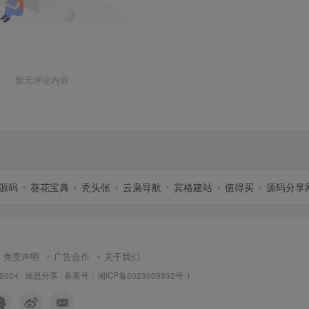
暂无评论内容
源码
葵花宝典
秃头张
云枭导航
宾格建站
值得买
源码分享
免责声明
广告合作
关于我们
 2024 ·
迪思分享
· 备案号：
湘ICP备2023009932号-1
.