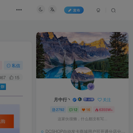
发布
私信
367
15
月中行丶
关注
2792
12
16
6355W+
这家伙很懒，什么都没有写...
DCSHOP自动发卡商城用户可开通分店分销，支持实物发货，自带博客功能