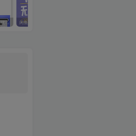
电信海响卡超值来袭，首充优惠、赠送话费流量，不容错过！
闲鱼无货源暴利项目 只要复制粘贴 轻松日入100+