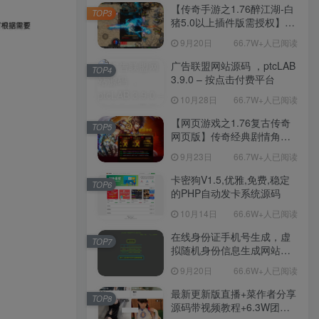
程-新版多功能GM网页后台
【传奇手游之1.76醉江湖-白
TOP3
工具-安卓苹果IOS双端版
猪5.0以上插件版需授权】三
本！
职业复古特色战神引擎传奇
9月20日
66.7W+人已阅读
手游-Win服务端源码视频架
设教程-新版GM多功能网页
广告联盟网站源码 ，ptcLAB
TOP4
授权物品后台-九层妖塔-法宠
3.9.0 – 按点击付费平台
系统-历练殿堂-尸家重地-GM
10月28日
66.7W+人已阅读
直冲网页后台-安卓苹果IOS
双端版本！
【网页游戏之1.76复古传奇
TOP5
网页版】传奇经典剧情角色
扮演网页游戏-一键单机-打包
9月23日
66.7W+人已阅读
Win服务端源码视频架设教
程！
卡密狗V1.5,优雅,免费,稳定
TOP6
的PHP自动发卡系统源码
10月14日
66.6W+人已阅读
在线身份证手机号生成，虚
TOP7
拟随机身份信息生成网站源
码
9月20日
66.6W+人已阅读
最新更新版直播+菜作者分享
TOP8
源码带视频教程+6.3W团购