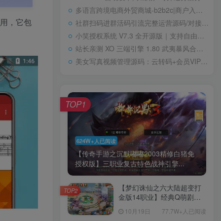
多语言跨境电商外贸商城-b2b2c|商户入驻|随机物流|信用分|平台代发
描应用，它包
社群扫码进群活码引流完整运营源码/对接免签约支付接口/推广正常绑定下级
小笑授权系统 V7.3 全开源版｜支持自由二次开发
站长亲测 XO 三端引擎 1.80 武夷暴风合击复古传奇手游服务端 魔神领域盘古圣地降魔天堂
美女写真视频管理源码：云转码+会员VIP系统，一键采集+代理系统全支持
TOP1
624W+人已阅读
【传奇手游之沉默嘟嘟2003精修白猪免
授权版】三职业复古特色战神引擎...
【梦幻诛仙之六大陆超变打
TOP2
金版14职业】经典Q萌剧情
回合手游-一键镜像-打包
10月19日
77.7W+人已阅读
Linux服务端源码视频架设教