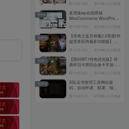
新后台带游戏设置版本源码
10月14日
66.6W+人已阅读
【源码+教程】
多用途wp在线商城
TOP9
WooCommerce WordPress
主题
10月15日
65.9W+人已阅读
【传奇之蓝月神魔2.0雷霆H5
TOP10
超变多区跨服多功能版】三
网H5全网通传奇手游-最新整
10月16日
65.9W+人已阅读
理单机一键即玩镜像端-打包
Linux服务端源码-视频架设
【我叫MT1特色优化版】经
TOP11
教程
典怀旧卡牌回合抽卡手游–打
包Linux服务端源码视频架设
10月28日
65.9W+人已阅读
教程-多功能GM后台工具-网
页注册-安卓版本！
SSL证书管理工具网站源
TOP12
码，自动申请、部署、续期
网站证书
10月21日
65.9W+人已阅读