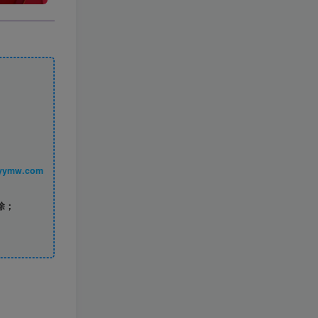
丨 www.syymw.com
除；