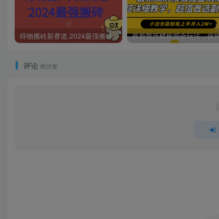
得物搬砖新赛道.2024最强搬砖
评论
抢沙发