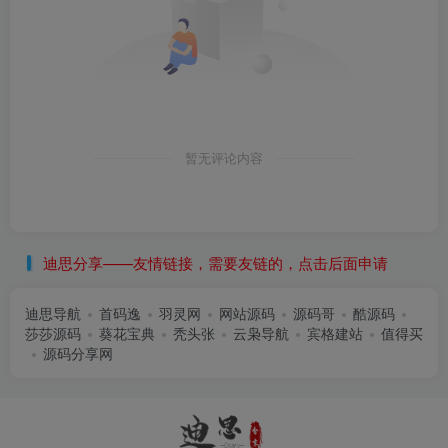
暂无评论内容
迪思分享——友情链接，需要友链的，点击后面申请
迪思导航
首码逸
羽灵网
网站源码
源码哥
酷源码
莎莎源码
葵花宝典
秃头张
云枭导航
宾格建站
值得买
源码分享网