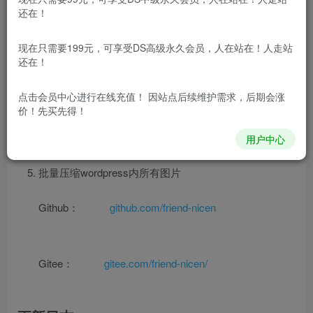
nicen-localize-image，是一款用于本地化wordpress文章
还在！
内外部图片的免费插件，支持如下功能：
现在只需要199元，可享受DS高级永久会员，人在站在！人走站
文章发布前通过编辑器插件本地化
还在！
文章手动发布时自动本地化
点击会员中心
进行在线充值！ 因站点后续维护需求，后期会涨
价！先买先得！
文章定时发布时自动本地化
用户中心
针对已发布的文章批量本地化。
批量压缩wordpress内所有图片
Github：
github.com/friend-nicen
Gitee：
gitee.com/friend-nicen/