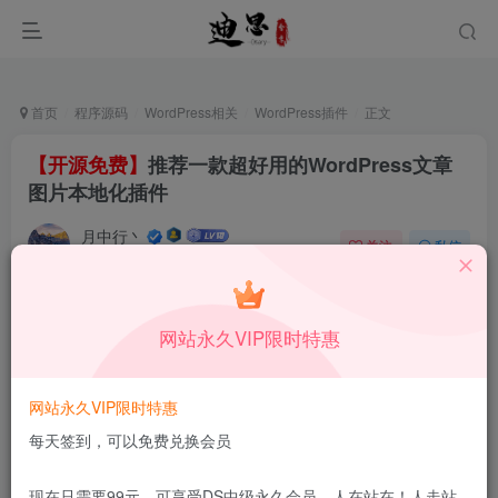
首页
程序源码
WordPress相关
WordPress插件
正文
【开源免费】
推荐一款超好用的WordPress文章
图片本地化插件
月中行丶
关注
私信
12月20日更新
0
50
11
本站所有内容来自互联网收集，仅供学习和交流，请勿用于商业
网站永久VIP限时特惠
用途。如有侵权、不妥之处，请第一时间联系我们删除！
Q群：
网站永久VIP限时特惠
每天签到，可以免费兑换会员
现在只需要99元，可享受DS中级永久会员，人在站在！人走站