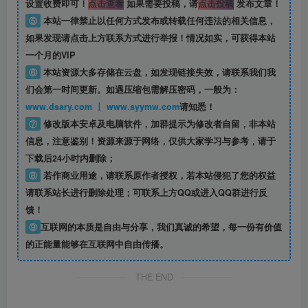
设置收费即可！
点击查看
如果需要投稿，请
点击投稿
发布文章！
⑤
本站一律禁止以任何方式发布或转载任何违法的相关信息，
如果发现请点击上方联系方式进行举报！情况如实，可获得本站
一个月的VIP
⑥
本站资源大多存储在云盘，如发现链接失效，请联系我们我
们会第一时间更新。如遇压缩包需解压密码，一般为：
www.dsary.com 丨 www.syymw.com
请知悉！
⑦
修改版本安卓及电脑软件，加群提示为修改者自留，
非本站
信息
，注意鉴别！资源来源于网络，仅供大家学习与参考，请于
下载后24小时内删除；
⑧
若作商业用途，请联系原作者授权，若本站侵犯了您的权益
请联系站长进行删除处理；可联系上方QQ或进入QQ群进行反
馈！
⑨
互联网的本质是自由与分享，我们真诚的希望，每一份有价值
的正能量能够在互联网中自由传播。
THE END