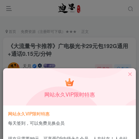
首页
免费资源（注册即可下载）★★★
正文
《大流量号卡推荐》广电极光卡29元包192G通用
+通话0.15元/分钟
天月
关注
私信
11月8日发布
0
66
6
本站所有内容来自互联网收集，仅供学习和交流，请勿用于商业
网站永久VIP限时特惠
用途。如有侵权、不妥之处，请第一时间联系我们删除！
Q群：
网站永久VIP限时特惠
每天签到，可以免费兑换会员
现在只需要99元，可享受DS中级永久会员，人在站在！人走站