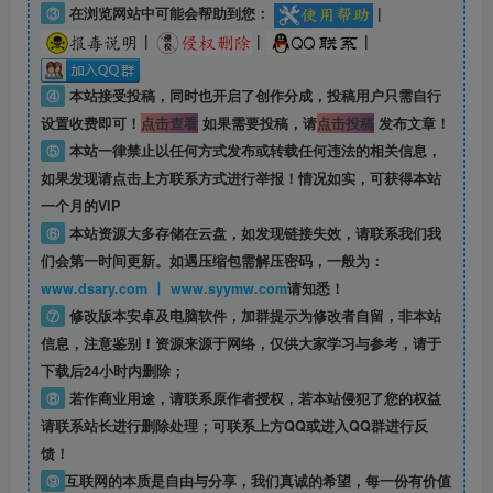
③
在浏览网站中可能会帮助到您：
|
|
|
|
④
本站接受投稿，同时也开启了创作分成，投稿用户只需自行
设置收费即可！
点击查看
如果需要投稿，请
点击投稿
发布文章！
⑤
本站一律禁止以任何方式发布或转载任何违法的相关信息，
如果发现请点击上方联系方式进行举报！情况如实，可获得本站
一个月的VIP
⑥
本站资源大多存储在云盘，如发现链接失效，请联系我们我
们会第一时间更新。如遇压缩包需解压密码，一般为：
www.dsary.com 丨 www.syymw.com
请知悉！
⑦
修改版本安卓及电脑软件，加群提示为修改者自留，
非本站
信息
，注意鉴别！资源来源于网络，仅供大家学习与参考，请于
下载后24小时内删除；
⑧
若作商业用途，请联系原作者授权，若本站侵犯了您的权益
请联系站长进行删除处理；可联系上方QQ或进入QQ群进行反
馈！
⑨
互联网的本质是自由与分享，我们真诚的希望，每一份有价值