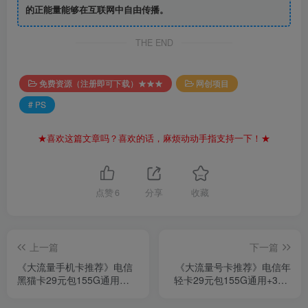
的正能量能够在互联网中自由传播。
THE END
免费资源（注册即可下载）★★★
网创项目
# PS
★喜欢这篇文章吗？喜欢的话，麻烦动动手指支持一下！★
点赞
6
分享
收藏
上一篇
下一篇
《大流量手机卡推荐》电信
《大流量号卡推荐》电信年
黑猫卡29元包155G通用
轻卡29元包155G通用+30G
+30G定向+通话0.1元/分钟
定向+100分钟通话