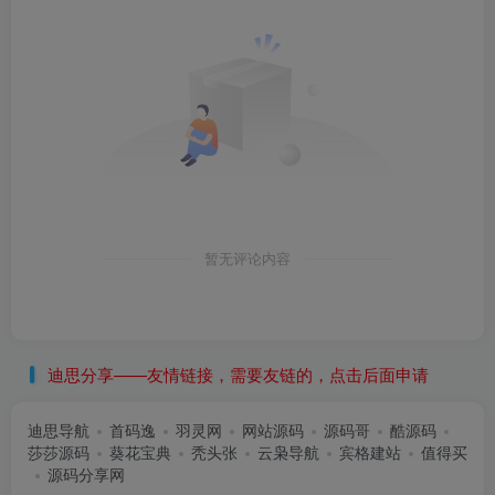
暂无评论内容
迪思分享——友情链接，需要友链的，点击后面申请
迪思导航
首码逸
羽灵网
网站源码
源码哥
酷源码
莎莎源码
葵花宝典
秃头张
云枭导航
宾格建站
值得买
源码分享网