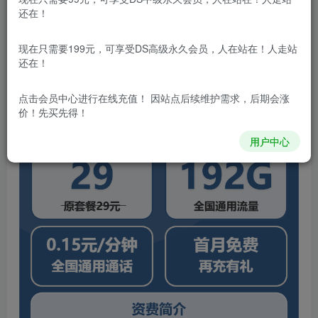
广电极光卡29元包192G通用+通话0.15元/分钟
还在！
收货地为归属地,再充有礼5年优惠
年龄：18-65周岁
现在只需要199元，可享受DS高级永久会员，人在站在！人走站
还在！
下单链接：https://h5.gantanhao.com/eSWx
点击会员中心
进行在线充值！ 因站点后续维护需求，后期会涨
价！先买先得！
用户中心