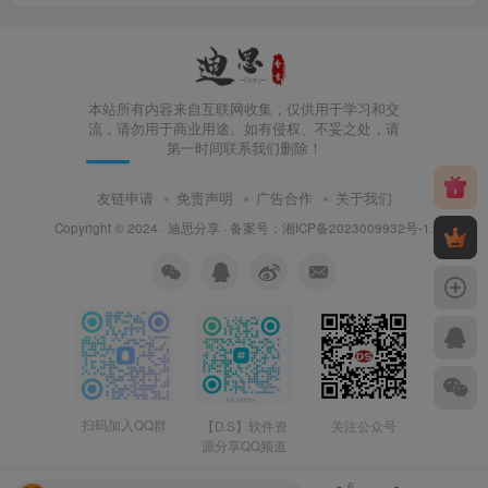
本站所有内容来自互联网收集，仅供用于学习和交
流，请勿用于商业用途。如有侵权、不妥之处，请
第一时间联系我们删除！
友链申请
免责声明
广告合作
关于我们
Copyright © 2024 ·
迪思分享
· 备案号：
湘ICP备2023009932号-1
.
扫码加入QQ群
【D.S】软件资
关注公众号
源分享QQ频道
6