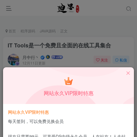
首页
程序源码
JAVA源码
正文
IT Tools是一个免费且全面的在线工具集合
月中行丶
关注
私信
12月11日更新
0
601
7
免费资源
已售 73
IT Tools是一个免费且全面的在线工具集合
网站永久VIP限时特惠
此内容为免费资源，请登录后查看
登录查看
网站永久VIP限时特惠
更新及时
极速下载
安全绿色
网盘下载
每天签到，可以免费兑换会员
本站付费资源为网络虚拟产品，由于网络资源具有极快的可复制性，一
现在只需要99元，可享受DS中级永久会员，人在站在！人走站