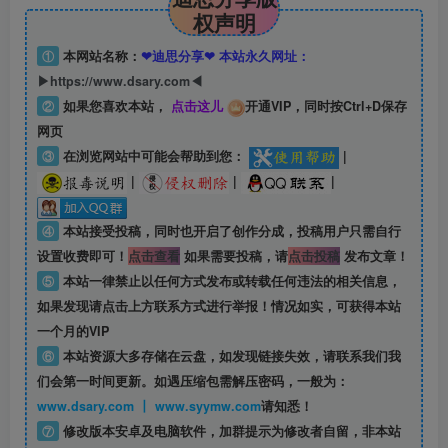
权声明
①
本网站名称：
❤迪思分享❤ 本站永久网址：
▶https://www.dsary.com◀
②
如果您喜欢本站，
点击这儿
开通VIP，同时按Ctrl+D保存
网页
③
在浏览网站中可能会帮助到您：
|
|
|
|
④
本站接受投稿，同时也开启了创作分成，投稿用户只需自行
设置收费即可！
点击查看
如果需要投稿，请
点击投稿
发布文章！
⑤
本站一律禁止以任何方式发布或转载任何违法的相关信息，
如果发现请点击上方联系方式进行举报！情况如实，可获得本站
一个月的VIP
⑥
本站资源大多存储在云盘，如发现链接失效，请联系我们我
们会第一时间更新。如遇压缩包需解压密码，一般为：
www.dsary.com 丨 www.syymw.com
请知悉！
⑦
修改版本安卓及电脑软件，加群提示为修改者自留，
非本站