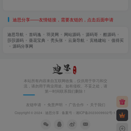
迪思分享——友情链接，需要友链的，点击后面申请
迪思导航
首码逸
羽灵网
网站源码
源码哥
酷源码
莎莎源码
葵花宝典
秃头张
云枭导航
宾格建站
值得买
源码分享网
本站所有内容来自互联网收集，仅供用于学习和交
流，请勿用于商业用途。如有侵权、不妥之处，请
第一时间联系我们删除！
友链申请
免责声明
广告合作
关于我们
Copyright © 2024 ·
迪思分享
· 备案号：
湘ICP备2023009932号-1
.