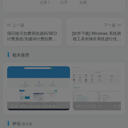
点赞
7
分享
收藏
上一篇
下一篇
SEO按天扣费系统源码/SEO
[软件下载] Windows 系统调
计费系统/关键词计费扣费系
校工具对操作系统进行优化
统/关键词排名查询系统
和调整
相关推荐
高级 SEO 化在线优化检测分析源码，获得更高收录
MUYUCMS v2.1：一款开源、轻量
评论
抢沙发