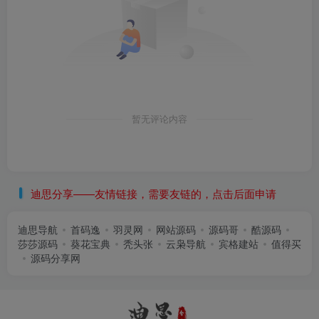
暂无评论内容
迪思分享——友情链接，需要友链的，点击后面申请
迪思导航
首码逸
羽灵网
网站源码
源码哥
酷源码
莎莎源码
葵花宝典
秃头张
云枭导航
宾格建站
值得买
源码分享网