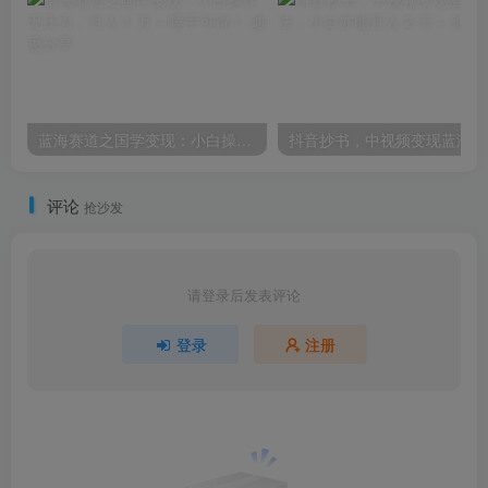
蓝海赛道之国学变现：小白操作无压力，月入 1 万 + 唾手可得！
抖音
评论
抢沙发
请登录后发表评论
登录
注册