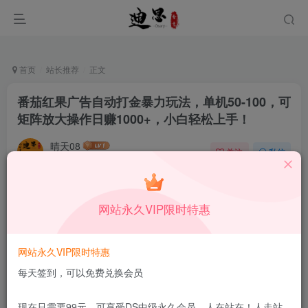
首页
站长推荐
正文
番茄红果广告自动打金暴力玩法，单机50-100，可
矩阵放大操作日赚1000+，小白轻松上手！
晴天08
关注
私信
11月19日发布
0
47
6
本站所有内容来自互联网收集，仅供学习和交流，请勿用于商业
网站永久VIP限时特惠
用途。如有侵权、不妥之处，请第一时间联系我们删除！
Q群：
网站永久VIP限时特惠
每天签到，可以免费兑换会员
现在只需要99元，可享受DS中级永久会员，人在站在！人走站