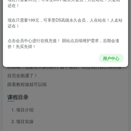
还在！
项目介绍
现在只需要199元，可享受DS高级永久会员，人在站在！人走站
还在！
今天给大家带来的是，我们团队用一百来个手机测试出
来的玩法，收益非常稳定。
点击会员中心
进行在线充值！ 因站点后续维护需求，后期会涨
价！先买先得！
大家也知道，目前的大环境下很不好，很多人都想要一个副
业，多一份收入。
用户中心
所以呢，也是给大家找到了这个项目。经过我们自己测试项
目完全跑通了！
跟着教程做就可以啦
课程目录
项目介绍
项目实操