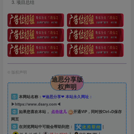
项目总结
©
版权声明
迪思分享版
权声明
①
本网站名称：
❤迪思分享❤ 本站永久网址：
▶https://www.dsary.com◀
②
如果您喜欢本站，
点击这儿
开通VIP，同时按Ctrl+D保存
网页
③
在浏览网站中可能会帮助到您：
|