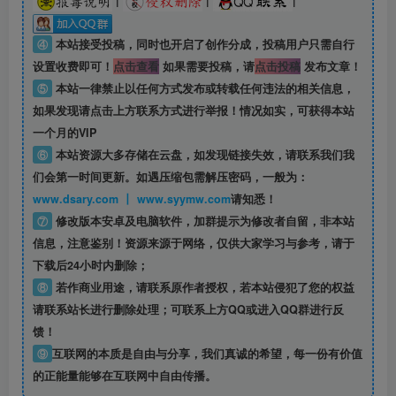
|
|
|
④
本站接受投稿，同时也开启了创作分成，投稿用户只需自行
设置收费即可！
点击查看
如果需要投稿，请
点击投稿
发布文章！
⑤
本站一律禁止以任何方式发布或转载任何违法的相关信息，
如果发现请点击上方联系方式进行举报！情况如实，可获得本站
一个月的VIP
⑥
本站资源大多存储在云盘，如发现链接失效，请联系我们我
们会第一时间更新。如遇压缩包需解压密码，一般为：
www.dsary.com 丨 www.syymw.com
请知悉！
⑦
修改版本安卓及电脑软件，加群提示为修改者自留，
非本站
信息
，注意鉴别！资源来源于网络，仅供大家学习与参考，请于
下载后24小时内删除；
⑧
若作商业用途，请联系原作者授权，若本站侵犯了您的权益
请联系站长进行删除处理；可联系上方QQ或进入QQ群进行反
馈！
⑨
互联网的本质是自由与分享，我们真诚的希望，每一份有价值
的正能量能够在互联网中自由传播。