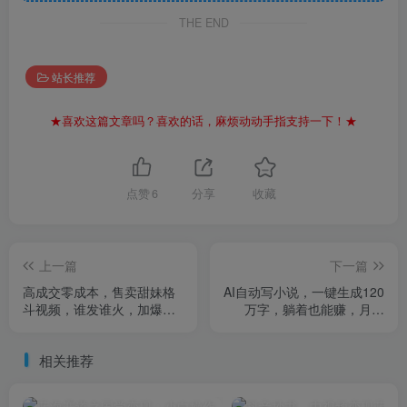
THE END
站长推荐
★喜欢这篇文章吗？喜欢的话，麻烦动动手指支持一下！★
点赞
6
分享
收藏
上一篇
下一篇
高成交零成本，售卖甜妹格
AI自动写小说，一键生成120
斗视频，谁发谁火，加爆微
万字，躺着也能赚，月入
信，收款收到手软
2W+
相关推荐