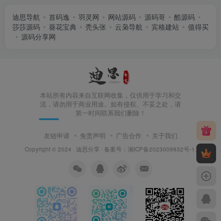
迪思导航
首码逸
羽灵网
网站源码
源码哥
酷源码
莎莎源码
葵花宝典
秃头张
云枭导航
宾格建站
值得买
源码分享网
本站所有内容来自互联网收集，仅供用于学习和交
流，请勿用于商业用途。如有侵权、不妥之处，请
第一时间联系我们删除！
友链申请
免责声明
广告合作
关于我们
Copyright © 2024 ·
迪思分享
· 备案号：
湘ICP备2023009932号-1
.