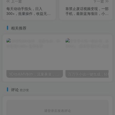
上一篇
下一篇
每天动动手指头，日入
靠禁止废话视频变现，一部
300+，批量操作，收益无上
手机，最新蓝海项目，小白
限
轻松月入过万！
相关推荐
3D动画MV制作，流量暴涨，单日变现1000+
百
评论
抢沙发
请登录后发表评论