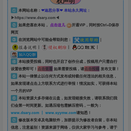
权声明
①
本网站名称：
❤迪思分享❤ 本站永久网址：
▶https://www.dsary.com◀
②
如果您喜欢本站，
点击这儿
开通VIP，同时按Ctrl+D保存
网页
③
在浏览网站中可能会帮助到您：
|
|
|
|
④
本站接受投稿，同时也开启了创作分成，投稿用户只需自行
设置收费即可！
点击查看
如果需要投稿，请
点击投稿
发布文章！
⑤
本站一律禁止以任何方式发布或转载任何违法的相关信息，
如果发现请点击上方联系方式进行举报！情况如实，可获得本站
一个月的VIP
⑥
本站资源大多存储在云盘，如发现链接失效，请联系我们我
们会第一时间更新。如遇压缩包需解压密码，一般为：
www.dsary.com 丨 www.syymw.com
请知悉！
⑦
修改版本安卓及电脑软件，加群提示为修改者自留，
非本站
信息
，注意鉴别！资源来源于网络，仅供大家学习与参考，请于