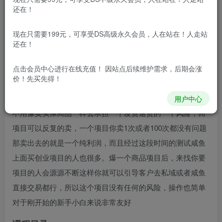
还在！
项目介绍
现在只需要199元，可享受DS高级永久会员，人在站在！人走站
还在！
这个咸鱼玩法也是我自己经过时间的打磨操作出的一个
优质长期的项目，我们就通过在咸鱼卖虚拟产品也就是我们
点击会员中心
进行在线充值！ 因站点后续维护需求，后期会涨
价！先买先得！
的一个网创项目实现赚钱的一个目的，那么网创项目已经放
在项目资料里面了，而我们在咸鱼卖项目可以说是0风险的，
用户中心
不用像卖实体商品一样去承担一个发货退货的一个风险，而
项目可以反复的卖，一个项目你卖1次或者100次都没有问题
那卖出去的就是一个纯利润，而且经过这段时间的测试咸鱼
上面买创业项目的人也很多。爆一个商品项目后，来找你要
项目的人会源源不断这样你就可以引导客户去私域或者咸鱼
直接交易都行，所以这个项目没有任何的风险，操作也简单
对于刚开始的新手小白来说非常友好