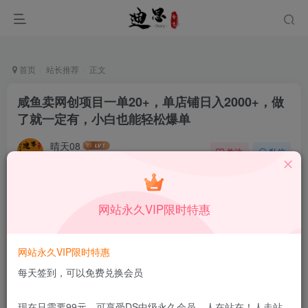
首页
站长推荐
正文
咸鱼卖网创项目一单20+，单店铺日入2000+，做
了就一定有，小白也能轻松爆单
晴天08
关注
私信
11月4日发布
0
46
8
本站所有内容来自互联网收集，仅供学习和交流，请勿用于商业
网站永久VIP限时特惠
用途。如有侵权、不妥之处，请第一时间联系我们删除！
Q群：
网站永久VIP限时特惠
每天签到，可以免费兑换会员
现在只需要99元，可享受DS中级永久会员，人在站在！人走站