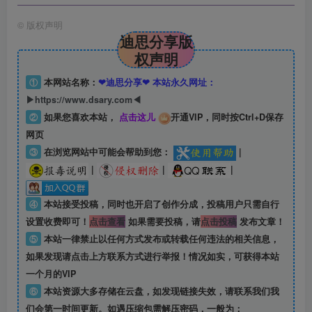
©
版权声明
迪思分享版
权声明
①
本网站名称：
❤迪思分享❤ 本站永久网址：
▶https://www.dsary.com◀
②
如果您喜欢本站，
点击这儿
开通VIP，同时按Ctrl+D保存
网页
③
在浏览网站中可能会帮助到您：
|
|
|
|
④
本站接受投稿，同时也开启了创作分成，投稿用户只需自行
设置收费即可！
点击查看
如果需要投稿，请
点击投稿
发布文章！
⑤
本站一律禁止以任何方式发布或转载任何违法的相关信息，
如果发现请点击上方联系方式进行举报！情况如实，可获得本站
一个月的VIP
⑥
本站资源大多存储在云盘，如发现链接失效，请联系我们我
们会第一时间更新。如遇压缩包需解压密码，一般为：