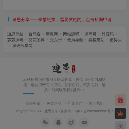
迪思分享——友情链接，需要友链的，点击后面申请
迪思导航
首码逸
羽灵网
网站源码
源码哥
酷源码
莎莎源码
葵花宝典
秃头张
云枭导航
宾格建站
值得买
源码分享网
本站所有内容来自互联网收集，仅供用于学习和交
流，请勿用于商业用途。如有侵权、不妥之处，请
第一时间联系我们删除！
友链申请
免责声明
广告合作
关于我们
Copyright © 2024 ·
迪思分享
· 备案号：
湘ICP备2023009932号-1
.