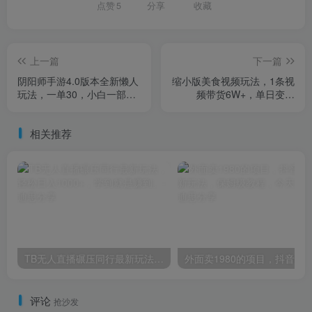
点赞
5
分享
收藏
上一篇
下一篇
阴阳师手游4.0版本全新懒人
缩小版美食视频玩法，1条视
玩法，一单30，小白一部手
频带货6W+，单日变现
机无脑操作，稳定暴力变
1000+
现，日入3000+轻轻松松！
相关推荐
TB无人直播碾压同行最新玩法，轻松日入1000+，学到就是赚到。
评论
抢沙发