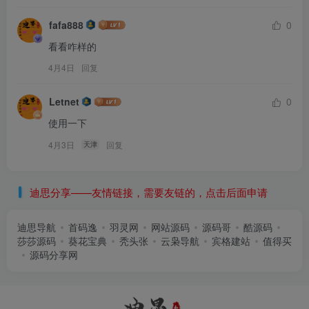
fafa888
0
看看咋样的
4月4日
回复
Letnet
0
使用一下
4月3日
回复
天津
迪思分享——友情链接，需要友链的，点击后面申请
迪思导航
首码逸
羽灵网
网站源码
源码哥
酷源码
莎莎源码
葵花宝典
秃头张
云枭导航
宾格建站
值得买
源码分享网