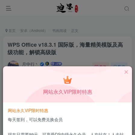
首页
安卓（Android）
书画阅读
正文
WPS Office v18.3.1 国际版，海量精美模版及高
级功能，解锁高级版
月中行丶
关注
私信
4月11日更新
3
194
10
本站所有内容来自互联网收集，仅供学习和交流，请勿用于商业
网站永久VIP限时特惠
用途。如有侵权、不妥之处，请第一时间联系我们删除！
Q群：
网站永久VIP限时特惠
每天签到，可以免费兑换会员
现在只需要99元，可享受DS中级永久会员，人在站在！人走站