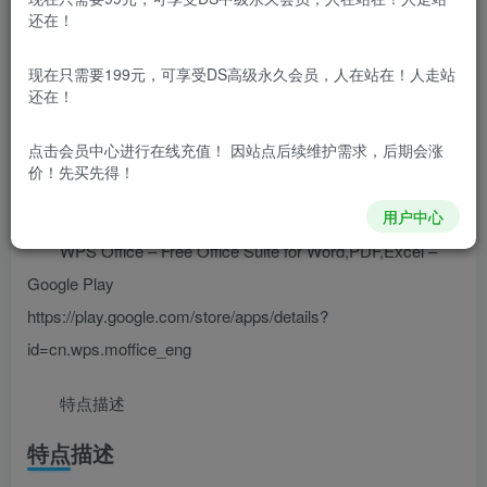
WPS Office
(WPS Office国际版)金山WPS安卓版移动办
还在！
公软件套件,体积小,速度快.独有手机阅读模式,字体清晰翻页
流畅;完美支持文字/表格/演示/PDF等51种文档格式;拥有海量
现在只需要199元，可享受DS高级永久会员，人在站在！人走站
还在！
精美模版及高级功能.
点击会员中心
进行在线充值！ 因站点后续维护需求，后期会涨
价！先买先得！
修改日志
用户中心
WPS Office – Free Office Suite for Word,PDF,Excel –
Google Play
https://play.google.com/store/apps/details?
id=cn.wps.moffice_eng
特点描述
特点描述