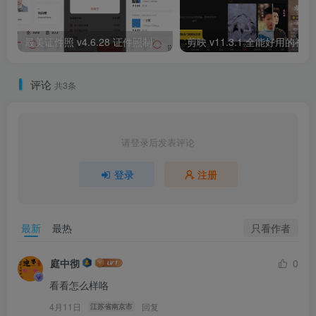
最美证件照 v4.6.28 证件照制作软件，内购解锁会员版
剪映 v
评论
共3条
请登录后发表评论
登录
注册
只看作者
最新
最热
庭中彻
0
看看怎么样咯
4月11日
回复
江苏省南京市