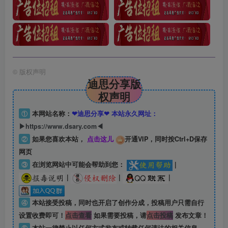
©
版权声明
迪思分享版
权声明
①
本网站名称：
❤迪思分享❤ 本站永久网址：
▶https://www.dsary.com◀
②
如果您喜欢本站，
点击这儿
开通VIP，同时按Ctrl+D保存
网页
③
在浏览网站中可能会帮助到您：
|
|
|
|
④
本站接受投稿，同时也开启了创作分成，投稿用户只需自行
设置收费即可！
点击查看
如果需要投稿，请
点击投稿
发布文章！