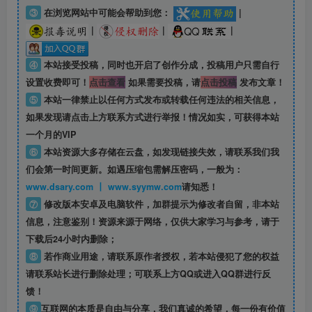
③
在浏览网站中可能会帮助到您：
|
|
|
|
④
本站接受投稿，同时也开启了创作分成，投稿用户只需自行
设置收费即可！
点击查看
如果需要投稿，请
点击投稿
发布文章！
⑤
本站一律禁止以任何方式发布或转载任何违法的相关信息，
如果发现请点击上方联系方式进行举报！情况如实，可获得本站
一个月的VIP
⑥
本站资源大多存储在云盘，如发现链接失效，请联系我们我
们会第一时间更新。如遇压缩包需解压密码，一般为：
www.dsary.com 丨 www.syymw.com
请知悉！
⑦
修改版本安卓及电脑软件，加群提示为修改者自留，
非本站
信息
，注意鉴别！资源来源于网络，仅供大家学习与参考，请于
下载后24小时内删除；
⑧
若作商业用途，请联系原作者授权，若本站侵犯了您的权益
请联系站长进行删除处理；可联系上方QQ或进入QQ群进行反
馈！
⑨
互联网的本质是自由与分享，我们真诚的希望，每一份有价值