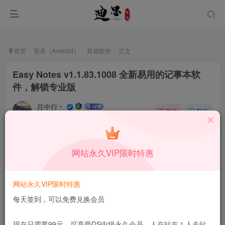
首页
安卓（Android）
其他软件
正文
Easy Notes v1.1.83.1008 全新易用的记事本软
件，解锁专业版
月中行丶
关注
私信
10月11日更新
0
45
8
本站所有内容来自互联网收集，仅供学习和交流，请勿用于商业
网站永久VIP限时特惠
用途。如有侵权、不妥之处，请第一时间联系我们删除！
Q群：
网站永久VIP限时特惠
每天签到，可以免费兑换会员
现在只需要99元，可享受DS中级永久会员，人在站在！人走站