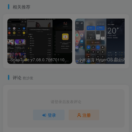
相关推荐
SnapTube v7.08.0.70870110 油管下载器，一键下载YouTuBe视频和音乐，解锁高级版
小米
评论
抢沙发
请登录后发表评论
登录
注册