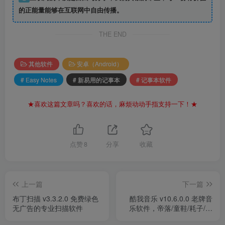
的正能量能够在互联网中自由传播。
THE END
其他软件
安卓（Android）
# Easy Notes
# 新易用的记事本
# 记事本软件
★喜欢这篇文章吗？喜欢的话，麻烦动动手指支持一下！★
点赞
8
分享
收藏
上一篇
下一篇
布丁扫描 v3.3.2.0 免费绿色
酷我音乐 v10.6.0.0 老牌音
无广告的专业扫描软件
乐软件，帝落/童鞋/耗子/暗
猎魂殇/辰夕去广告解锁版