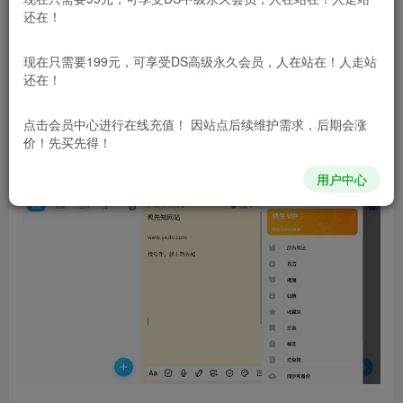
Easy Notes
是一款适用于Android 的全新易用的记事
还在！
本、笔记本、备忘录、彩色便利贴、提醒事项、加密笔记、
记事应用程序。有了这个简单的记事本应用程序，您可以使
现在只需要199元，可享受DS高级永久会员，人在站在！人走站
还在！
用彩色背景和清单创建快速笔记，以帮助您轻松组织任务和
生活。您也可以使用此笔记记录者将照片或音频添加到笔记
点击会员中心
进行在线充值！ 因站点后续维护需求，后期会涨
中。
价！先买先得！
用户中心