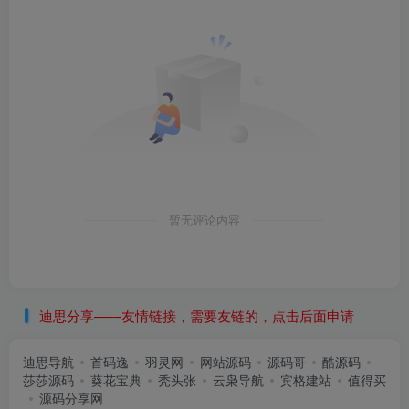
暂无评论内容
迪思分享——友情链接，需要友链的，点击后面申请
迪思导航
首码逸
羽灵网
网站源码
源码哥
酷源码
莎莎源码
葵花宝典
秃头张
云枭导航
宾格建站
值得买
源码分享网