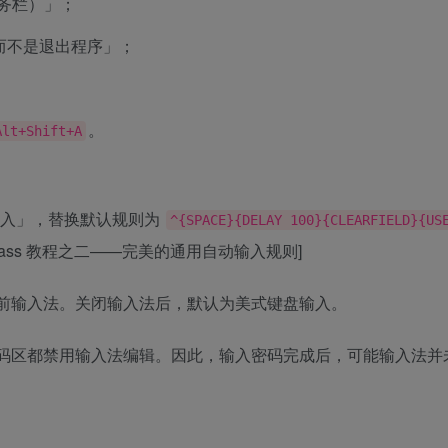
任务栏）」；
，而不是退出程序」；
。
Alt+Shift+A
输入」，替换默认规则为
^{SPACE}{DELAY 100}{CLEARFIELD}{US
epass 教程之二——完美的通用自动输入规则]
前输入法。关闭输入法后，默认为美式键盘输入。
码区都禁用输入法编辑。因此，输入密码完成后，可能输入法并