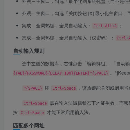
外观 – 主窗口，勾选「最小化到系统托盘（而不是
外观 – 主窗口，勾选「关闭按钮 [X] 最小化主窗口
集成 – 全局热键，全局自动输入：
；
Ctrl+Alt+A
集成 – 全局热键，全局自动输入（仅密码）：
Ctrl+
自动输入规则
选中左侧的数据库，右键点击「编辑群组」-「自动
。^[Ke
{TAB}{PASSWORD}{DELAY 100}{ENTER}^{SPACE}
即
，该热键能关闭或启用当
^{SPACE}
Ctrl+Space
需在输入法编辑状态下才能生效，而密
Ctrl+Space
按
才能正常启用输入法。
Ctrl+Space
匹配多个网址