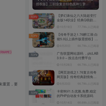
授权版】三职业复古特色战神引擎...
【梦幻诛仙之六大陆超变打
TOP2
金版14职业】经典Q萌剧情
回合手游-一键镜像-打包
10月19日
77.7W+人已阅读
Linux服务端源码视频架设教
程-新版多功能GM网页后台
【传奇手游之1.76醉江湖-白
TOP3
工具-安卓苹果IOS双端版
猪5.0以上插件版需授权】三
本！
职业复古特色战神引擎传奇
9月20日
66.7W+人已阅读
手游-Win服务端源码视频架
设教程-新版GM多功能网页
ERNAME}
广告联盟网站源码 ，ptcLAB
TOP4
授权物品后台-九层妖塔-法宠
3.9.0 – 按点击付费平台
系统-历练殿堂-尸家重地-GM
10月28日
66.7W+人已阅读
直冲网页后台-安卓苹果IOS
双端版本！
【网页游戏之1.76复古传奇
TOP5
网页版】传奇经典剧情角色
扮演网页游戏-一键单机-打包
未重置，要
9月23日
66.7W+人已阅读
Win服务端源码视频架设教
程！
卡密狗V1.5,优雅,免费,稳定
TOP6
的PHP自动发卡系统源码
10月14日
66.6W+人已阅读