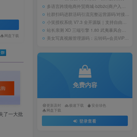
多语言跨境电商外贸商城-b2b2c|商户入驻|随机物流|信用分|平台代发
社群扫码进群活码引流完整运营源码/对接免签约支付接口/推广正常绑定下级
小笑授权系统 V7.3 全开源版｜支持自由二次开发
站长亲测 XO 三端引擎 1.80 武夷暴风合击复古传奇手游服务端 魔神领域盘古圣地降魔天堂
网盘下载
美女写真视频管理源码：云转码+会员VIP系统，一键采集+代理系统全支持
免费内容
更新及时
极速下载
安全绿色
网盘下载
丢失了一大批
登录查看