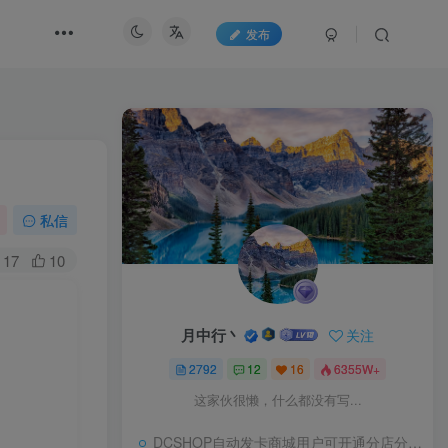
发布
私信
17
10
月中行丶
关注
2792
12
16
6355W+
这家伙很懒，什么都没有写...
DCSHOP自动发卡商城用户可开通分店分销，支持实物发货，自带博客功能