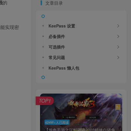
强
的
文章目录
KeePass 设置
，能实现密
必备插件
可选插件
常见问题
KeePass 懒人包
TOP1
624W+人已阅读
【传奇手游之沉默嘟嘟2003精修白猪免