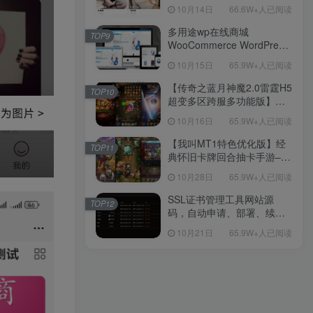
新后台带游戏设置版本源码
10月14日
66.6W+人已阅读
【源码+教程】
多用途wp在线商城
TOP9
WooCommerce WordPress
主题
10月15日
65.9W+人已阅读
【传奇之蓝月神魔2.0雷霆H5
TOP10
超变多区跨服多功能版】三
网H5全网通传奇手游-最新整
10月16日
65.9W+人已阅读
理单机一键即玩镜像端-打包
Linux服务端源码-视频架设
【我叫MT1特色优化版】经
TOP11
教程
典怀旧卡牌回合抽卡手游–打
包Linux服务端源码视频架设
10月28日
65.9W+人已阅读
教程-多功能GM后台工具-网
页注册-安卓版本！
SSL证书管理工具网站源
TOP12
码，自动申请、部署、续期
网站证书
10月21日
65.9W+人已阅读