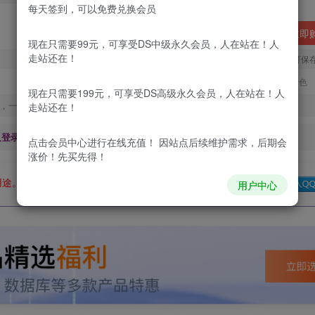
每天签到，可以免费兑换会员
立即
现在只需要99元，可享受DS中级永久会员，人在站在！人
走站还在！
您当前未登录！建议登陆后购买，可保
更新及时
极速下载
安全绿色
现在只需要199元，可享受DS高级永久会员，人在站在！人
，一经出售不予退款，购买如有疑问请及时联系站长QQ：
走站还在！
及登录回复下载，都为
免费资源，
积分只需签到就可以获得！
点击会员中心
进行在线充值！ 因站点后续维护需求，后期会
涨价！先买先得！
用途。如有侵权、不妥之处，请第一时间联系我们删除！
Q群：
用户中心