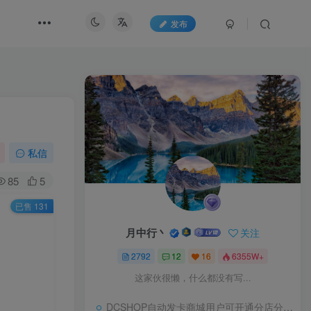
发布
私信
85
5
已售 131
等
月中行丶
关注
2792
12
16
6355W+
这家伙很懒，什么都没有写...
DCSHOP自动发卡商城用户可开通分店分销，支持实物发货，自带博客功能