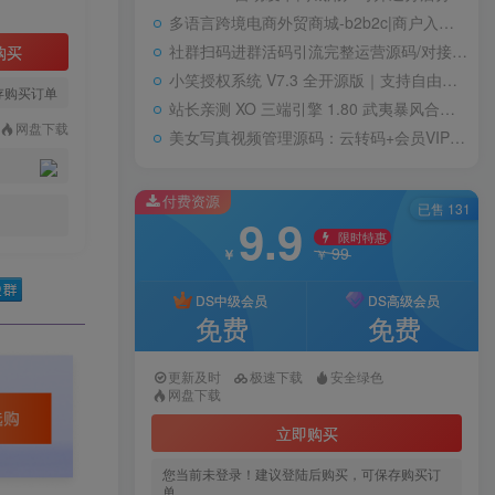
多语言跨境电商外贸商城-b2b2c|商户入驻|随机物流|信用分|平台代发
社群扫码进群活码引流完整运营源码/对接免签约支付接口/推广正常绑定下级
购买
小笑授权系统 V7.3 全开源版｜支持自由二次开发
存购买订单
站长亲测 XO 三端引擎 1.80 武夷暴风合击复古传奇手游服务端 魔神领域盘古圣地降魔天堂
网盘下载
美女写真视频管理源码：云转码+会员VIP系统，一键采集+代理系统全支持
付费资源
已售 131
9.9
限时特惠
99
￥
￥
DS中级会员
DS高级会员
免费
免费
更新及时
极速下载
安全绿色
网盘下载
立即购买
您当前未登录！建议登陆后购买，可保存购买订
单