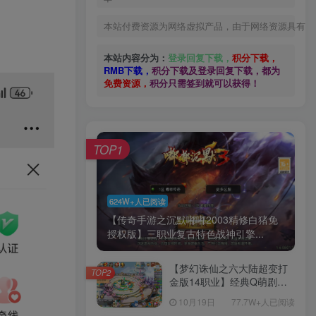
本站付费资源为网络虚拟产品，由于网络资源具有极
本站内容分为：
登录回复下载，
积分下载，
RMB下载，
积分下载及登录回复下载，都为
免费资源，
积分只需签到就可以获得！
TOP1
624W+人已阅读
【传奇手游之沉默嘟嘟2003精修白猪免
授权版】三职业复古特色战神引擎...
【梦幻诛仙之六大陆超变打
TOP2
金版14职业】经典Q萌剧情
回合手游-一键镜像-打包
10月19日
77.7W+人已阅读
Linux服务端源码视频架设教