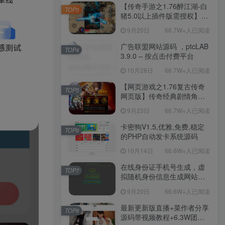
程-新版多功能GM网页后台
【传奇手游之1.76醉江湖-白
TOP3
工具-安卓苹果IOS双端版
猪5.0以上插件版需授权】三
本！
职业复古特色战神引擎传奇
9月20日
66.7W+人已阅读
手游-Win服务端源码视频架
设教程-新版GM多功能网页
广告联盟网站源码 ，ptcLAB
TOP4
授权物品后台-九层妖塔-法宠
3.9.0 – 按点击付费平台
系统-历练殿堂-尸家重地-GM
10月28日
66.7W+人已阅读
直冲网页后台-安卓苹果IOS
双端版本！
【网页游戏之1.76复古传奇
TOP5
网页版】传奇经典剧情角色
扮演网页游戏-一键单机-打包
9月23日
66.7W+人已阅读
Win服务端源码视频架设教
程！
卡密狗V1.5,优雅,免费,稳定
TOP6
的PHP自动发卡系统源码
10月14日
66.6W+人已阅读
在线身份证手机号生成，虚
TOP7
拟随机身份信息生成网站源
码
9月20日
66.6W+人已阅读
最新更新版直播+菜作者分享
TOP8
源码带视频教程+6.3W团购