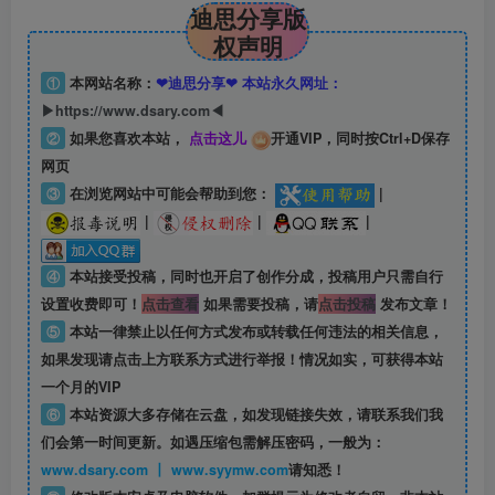
迪思分享版
权声明
①
本网站名称：
❤迪思分享❤ 本站永久网址：
▶https://www.dsary.com◀
②
如果您喜欢本站，
点击这儿
开通VIP，同时按Ctrl+D保存
网页
③
在浏览网站中可能会帮助到您：
|
|
|
|
④
本站接受投稿，同时也开启了创作分成，投稿用户只需自行
设置收费即可！
点击查看
如果需要投稿，请
点击投稿
发布文章！
⑤
本站一律禁止以任何方式发布或转载任何违法的相关信息，
如果发现请点击上方联系方式进行举报！情况如实，可获得本站
一个月的VIP
⑥
本站资源大多存储在云盘，如发现链接失效，请联系我们我
们会第一时间更新。如遇压缩包需解压密码，一般为：
www.dsary.com 丨 www.syymw.com
请知悉！