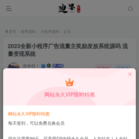
首页
程序源码
小程序源码
正文
2023全新小程序广告流量主奖励发放系统源码 流
量变现系统
月中行丶
关注
私信
10月26日更新
0
42
5
免费资源
已售 23
网站永久VIP限时特惠
2023全新小程序广告流量主奖励发放系统源码 流量变现系统
此内容为免费资源，请登录后查看
网站永久VIP限时特惠
登录查看
每天签到，可以免费兑换会员
更新及时
极速下载
安全绿色
网盘下载
现在只需要99元，可享受DS中级永久会员，人在站在！人走站
本站付费资源为网络虚拟产品，由于网络资源具有极快的可复制性，一