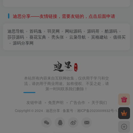
迪思分享——友情链接，需要友链的，点击后面申请
迪思导航
首码逸
羽灵网
网站源码
源码哥
酷源码
莎莎源码
葵花宝典
秃头张
云枭导航
宾格建站
值得买
源码分享网
本站所有内容来自互联网收集，仅供用于学习和交
流，请勿用于商业用途。如有侵权、不妥之处，请
第一时间联系我们删除！
友链申请
免责声明
广告合作
关于我们
Copyright © 2024 ·
迪思分享
· 备案号：
湘ICP备2023009932号-1
.