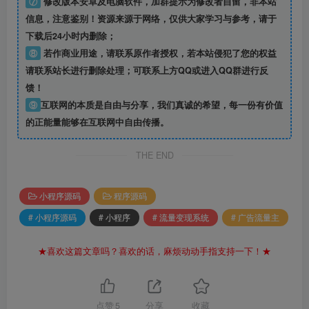
⑦
修改版本安卓及电脑软件，加群提示为修改者自留，
非本站
信息
，注意鉴别！资源来源于网络，仅供大家学习与参考，请于
下载后24小时内删除；
⑧
若作商业用途，请联系原作者授权，若本站侵犯了您的权益
请联系站长进行删除处理；可联系上方QQ或进入QQ群进行反
馈！
⑨
互联网的本质是自由与分享，我们真诚的希望，每一份有价值
的正能量能够在互联网中自由传播。
THE END
小程序源码
程序源码
# 小程序源码
# 小程序
# 流量变现系统
# 广告流量主
★喜欢这篇文章吗？喜欢的话，麻烦动动手指支持一下！★
点赞
5
分享
收藏