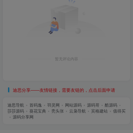
暂无评论内容
迪思分享——友情链接，需要友链的，点击后面申请
迪思导航
首码逸
羽灵网
网站源码
源码哥
酷源码
莎莎源码
葵花宝典
秃头张
云枭导航
宾格建站
值得买
源码分享网