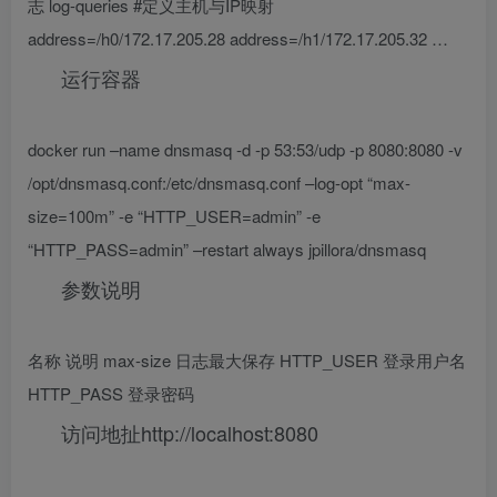
志 log-queries #定义主机与IP映射
address=/h0/172.17.205.28 address=/h1/172.17.205.32 …
运行容器
docker run –name dnsmasq -d -p 53:53/udp -p 8080:8080 -v
/opt/dnsmasq.conf:/etc/dnsmasq.conf –log-opt “max-
size=100m” -e “HTTP_USER=admin” -e
“HTTP_PASS=admin” –restart always jpillora/dnsmasq
参数说明
名称 说明 max-size 日志最大保存 HTTP_USER 登录用户名
HTTP_PASS 登录密码
访问地扯http://localhost:8080