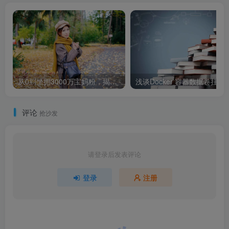
从0到坐拥3000万宝妈粉，揭秘母婴头部大号“年糕妈妈”的运营方法论
浅谈Docker 容
评论
抢沙发
请登录后发表评论
登录
注册