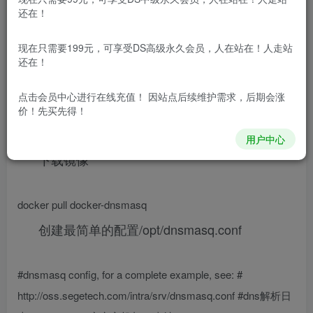
免费资源网 – https://freexyz.cn/
还在！
这里我们使用dnsmasq对应的docker版本
现在只需要199元，可享受DS高级永久会员，人在站在！人走站
docker-dnsmasq。
还在！
点击会员中心
进行在线充值！ 因站点后续维护需求，后期会涨
使用指南
价！先买先得！
用户中心
下载镜像
docker pull docker-dnsmasq
创建最简单的配置/opt/dnsmasq.conf
#dnsmasq config, for a complete example, see: #
http://oss.segetech.com/intra/srv/dnsmasq.conf #dns解析日