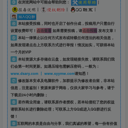
③
在浏览网站中可能会帮助到您：
|
|
|
|
④
本站接受投稿，同时也开启了创作分成，投稿用户只需自行
设置收费即可！
点击查看
如果需要投稿，请
点击投稿
发布文章！
⑤
本站一律禁止以任何方式发布或转载任何违法的相关信息，
如果发现请点击上方联系方式进行举报！情况如实，可获得本站
一个月的VIP
⑥
本站资源大多存储在云盘，如发现链接失效，请联系我们我
们会第一时间更新。如遇压缩包需解压密码，一般为：
www.dsary.com 丨 www.syymw.com
请知悉！
⑦
修改版本安卓及电脑软件，加群提示为修改者自留，
非本站
信息
，注意鉴别！资源来源于网络，仅供大家学习与参考，请于
下载后24小时内删除；
⑧
若作商业用途，请联系原作者授权，若本站侵犯了您的权益
请联系站长进行删除处理；可联系上方QQ或进入QQ群进行反
馈！
⑨
互联网的本质是自由与分享，我们真诚的希望，每一份有价值