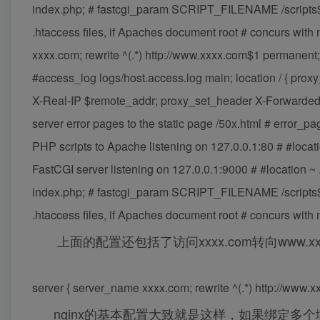
index.php; # fastcgi_param SCRIPT_FILENAME /scripts$fa
.htaccess files, if Apaches document root # concurs with n
xxxx.com; rewrite ^(.*) http://www.xxxx.com$1 permanent; 
#access_log logs/host.access.log main; location / { pro
X-Real-IP $remote_addr; proxy_set_header X-Forwarded-F
server error pages to the static page /50x.html # error_pag
PHP scripts to Apache listening on 127.0.0.1:80 # #locati
FastCGI server listening on 127.0.0.1:9000 # #location ~ 
index.php; # fastcgi_param SCRIPT_FILENAME /scripts$fa
.htaccess files, if Apaches document root # concurs with ng
上面的配置还包括了访问xxxx.com转向www.x
server { server_name xxxx.com; rewrite ^(.*) http://www.
nginx的基本配置大致就是这样，如果绑定多个