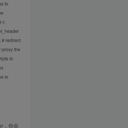
s to
me
-r;
set_header
# redirect
# proxy the
ipts to
ex
s to
er，你会