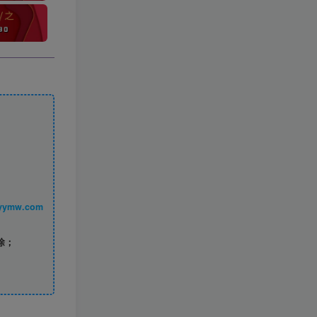
丨 www.syymw.com
除；