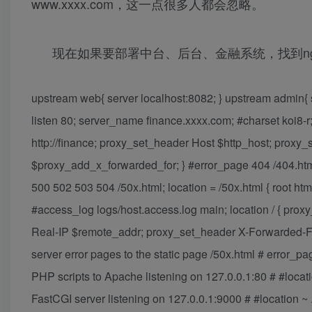
www.xxxx.com，这一点很多人都会忽略。
现在如果要部署中台、后台、金融系统，找到nginx/c
upstream web{ server localhost:8082; } upstream admin{ se
listen 80; server_name finance.xxxx.com; #charset koi8-r
http://finance; proxy_set_header Host $http_host; prox
$proxy_add_x_forwarded_for; } #error_page 404 /404.html;
500 502 503 504 /50x.html; location = /50x.html { root htm
#access_log logs/host.access.log main; location / { pro
Real-IP $remote_addr; proxy_set_header X-Forwarded-For
server error pages to the static page /50x.html # error_pag
PHP scripts to Apache listening on 127.0.0.1:80 # #locati
FastCGI server listening on 127.0.0.1:9000 # #location ~ 