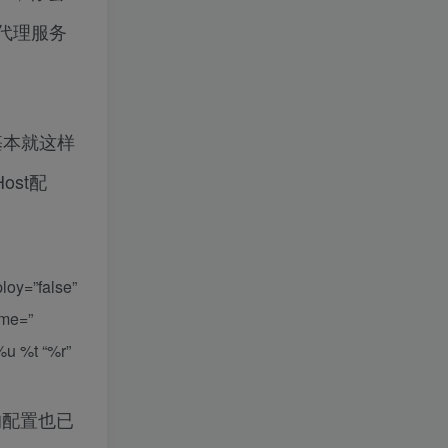
是代理服务
基本就这样
ost配
oy=”false”
ame=”
%u %t “%r”
t的配置也已