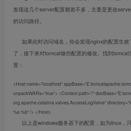
发现这几个server配置都差不多，主要是更改server
的访问路径。
如果此时访问域名，你会发现nginx的配置生效了
了，接下来对tomcat做些配置的修改。找到tomcat里的
置：
<Host name=”localhost” appBase=”E:tomcatapache-tomca
unpackWARs=”true”> <Context path=”/” docBase=”E:tom
org.apache.catalina.valves.AccessLogValve” directory=”lo
%s %b” /> </Host>
以上是windows服务器下的配置，如为linux，只