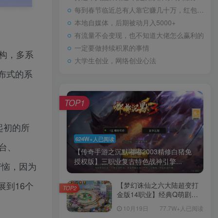
每到春节临近总有人靠它赚几十万，红包封面玩法拆解！
本地自媒体，后期被动月入5000+
有流量不会变现，也不知道大佬怎么赢利的
一定要做持续积累的事情
架构，多系
大学生创业，网络创业心法
布式的系
TOP1
起初的所
624W+人已阅读
台、
【传奇手游之沉默嘟嘟2003精修白猪免
授权版】三职业复古特色战神引擎...
苦恼，因为
到16个
【梦幻诛仙之六大陆超变打
TOP2
金版14职业】经典Q萌剧情
回合手游-一键镜像-打包
10月19日
77.7W+人已阅读
Linux服务端源码视频架设教