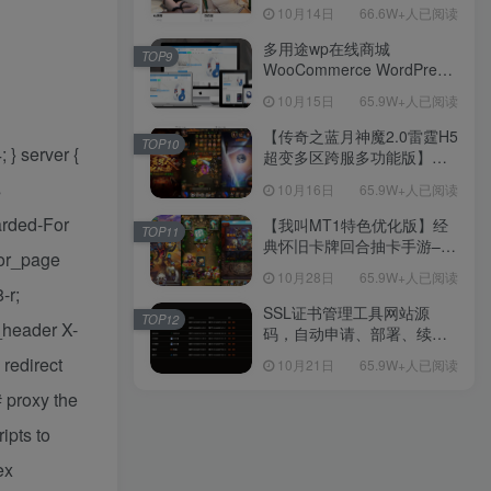
新后台带游戏设置版本源码
10月14日
66.6W+人已阅读
【源码+教程】
多用途wp在线商城
TOP9
WooCommerce WordPress
主题
10月15日
65.9W+人已阅读
【传奇之蓝月神魔2.0雷霆H5
TOP10
 } server {
超变多区跨服多功能版】三
网H5全网通传奇手游-最新整
s
10月16日
65.9W+人已阅读
理单机一键即玩镜像端-打包
Linux服务端源码-视频架设
arded-For
【我叫MT1特色优化版】经
TOP11
教程
典怀旧卡牌回合抽卡手游–打
ror_page
包Linux服务端源码视频架设
10月28日
65.9W+人已阅读
教程-多功能GM后台工具-网
-r;
页注册-安卓版本！
SSL证书管理工具网站源
TOP12
_header X-
码，自动申请、部署、续期
网站证书
redirect
10月21日
65.9W+人已阅读
# proxy the
ipts to
ex