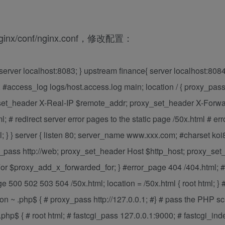
onf/nginx.conf，修改配置：
rver localhost:8083; } upstream finance{ server localhost:8084;
; #access_log logs/host.access.log main; location / { proxy_pas
y_set_header X-Real-IP $remote_addr; proxy_set_header X-Forw
 # redirect server error pages to the static page /50x.html # er
l; } } server { listen 80; server_name www.xxx.com; #charset koi8
xy_pass http://web; proxy_set_header Host $http_host; proxy_set
 $proxy_add_x_forwarded_for; } #error_page 404 /404.html; # 
e 500 502 503 504 /50x.html; location = /50x.html { root html; } 
on ~ .php$ { # proxy_pass http://127.0.0.1; #} # pass the PHP scr
.php$ { # root html; # fastcgi_pass 127.0.0.1:9000; # fastcgi_ind