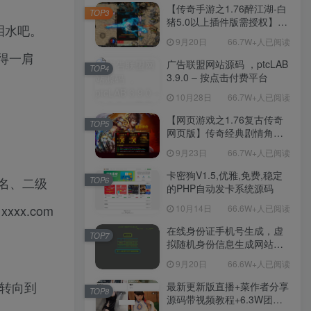
程-新版多功能GM网页后台
【传奇手游之1.76醉江湖-白
TOP3
工具-安卓苹果IOS双端版
猪5.0以上插件版需授权】三
泪水吧。
本！
职业复古特色战神引擎传奇
9月20日
66.7W+人已阅读
手游-Win服务端源码视频架
得一肩
设教程-新版GM多功能网页
广告联盟网站源码 ，ptcLAB
TOP4
授权物品后台-九层妖塔-法宠
3.9.0 – 按点击付费平台
系统-历练殿堂-尸家重地-GM
10月28日
66.7W+人已阅读
直冲网页后台-安卓苹果IOS
双端版本！
【网页游戏之1.76复古传奇
TOP5
网页版】传奇经典剧情角色
扮演网页游戏-一键单机-打包
9月23日
66.7W+人已阅读
Win服务端源码视频架设教
程！
卡密狗V1.5,优雅,免费,稳定
名、二级
TOP6
的PHP自动发卡系统源码
x.com
10月14日
66.6W+人已阅读
在线身份证手机号生成，虚
TOP7
拟随机身份信息生成网站源
码
9月20日
66.6W+人已阅读
需转向到
最新更新版直播+菜作者分享
TOP8
源码带视频教程+6.3W团购