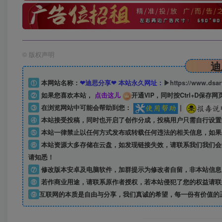
©
版权声明
迪
①
本网站名称：
❤迪思分享❤ 本站永久网址：
▶https://www.dsa
②
如果您喜欢本站，
点击这儿
开通VIP，同时按Ctrl+D保存网
③
在浏览网站中可能会帮助到您：
|
④
本站接受投稿，同时也开启了创作分成，投稿用户只需自行设置
⑤
本站一律禁止以任何方式发布或转载任何违法的相关信息，如果
⑥
本站资源大多存储在云盘，如发现链接失效，请联系我们我们会
请知悉！
⑦
修改版本安卓及电脑软件，加群提示为修改者自留，
非本站信息
⑧
若作商业用途，请联系原作者授权，若本站侵犯了您的权益请联
⑨
互联网的本质是自由与分享，我们真诚的希望，每一份有价值的