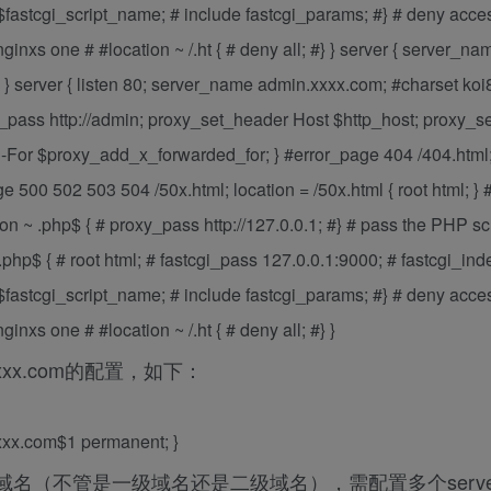
stcgi_script_name; # include fastcgi_params; #} # deny acces
ginxs one # #location ~ /.ht { # deny all; #} } server { server_na
} server { listen 80; server_name admin.xxxx.com; #charset koi8
xy_pass http://admin; proxy_set_header Host $http_host; proxy_
or $proxy_add_x_forwarded_for; } #error_page 404 /404.html; 
e 500 502 503 504 /50x.html; location = /50x.html { root html; } 
on ~ .php$ { # proxy_pass http://127.0.0.1; #} # pass the PHP scr
.php$ { # root html; # fastcgi_pass 127.0.0.1:9000; # fastcgi_ind
stcgi_script_name; # include fastcgi_params; #} # deny acces
inxs one # #location ~ /.ht { # deny all; #} }
xxx.com的配置，如下：
xxxx.com$1 permanent; }
域名（不管是一级域名还是二级域名），需配置多个serv