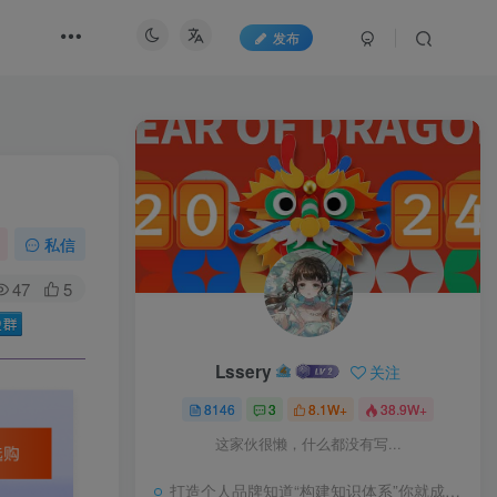
发布
私信
47
5
Lssery
关注
8146
3
8.1W+
38.9W+
这家伙很懒，什么都没有写...
打造个人品牌知道“构建知识体系”你就成功了一半