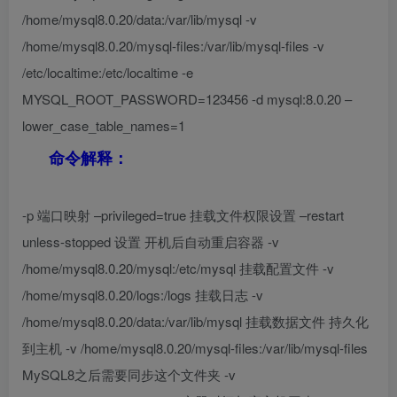
/home/mysql8.0.20/data:/var/lib/mysql -v
/home/mysql8.0.20/mysql-files:/var/lib/mysql-files -v
/etc/localtime:/etc/localtime -e
MYSQL_ROOT_PASSWORD=123456 -d mysql:8.0.20 –
lower_case_table_names=1
命令解释：
-p 端口映射 –privileged=true 挂载文件权限设置 –restart
unless-stopped 设置 开机后自动重启容器 -v
/home/mysql8.0.20/mysql:/etc/mysql 挂载配置文件 -v
/home/mysql8.0.20/logs:/logs 挂载日志 -v
/home/mysql8.0.20/data:/var/lib/mysql 挂载数据文件 持久化
到主机 -v /home/mysql8.0.20/mysql-files:/var/lib/mysql-files
MySQL8之后需要同步这个文件夹 -v