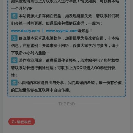
如果发现请点击上方联系方式进行举报！情况如实，可获得本站
一个月的VIP
⑥
本站资源大多存储在云盘，如发现链接失效，请联系我们我
们会第一时间更新。如遇压缩包需解压密码，一般为：
www.dsary.com 丨 www.syymw.com
请知悉！
⑦
修改版本安卓及电脑软件，加群提示为修改者自留，
非本站
信息
，注意鉴别！资源来源于网络，仅供大家学习与参考，请于
下载后24小时内删除；
⑧
若作商业用途，请联系原作者授权，若本站侵犯了您的权益
请联系站长进行删除处理；可联系上方QQ或进入QQ群进行反
馈！
⑨
互联网的本质是自由与分享，我们真诚的希望，每一份有价值
的正能量能够在互联网中自由传播。
THE END
编程教程