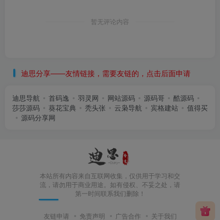
暂无评论内容
迪思分享——友情链接，需要友链的，点击后面申请
迪思导航
首码逸
羽灵网
网站源码
源码哥
酷源码
莎莎源码
葵花宝典
秃头张
云枭导航
宾格建站
值得买
源码分享网
本站所有内容来自互联网收集，仅供用于学习和交
流，请勿用于商业用途。如有侵权、不妥之处，请
第一时间联系我们删除！
友链申请
免责声明
广告合作
关于我们