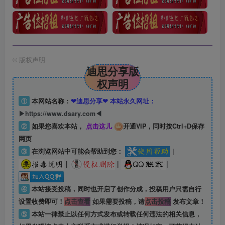
©
版权声明
迪思分享版
权声明
①
本网站名称：
❤迪思分享❤ 本站永久网址：
▶https://www.dsary.com◀
②
如果您喜欢本站，
点击这儿
开通VIP，同时按Ctrl+D保存
网页
③
在浏览网站中可能会帮助到您：
|
|
|
|
④
本站接受投稿，同时也开启了创作分成，投稿用户只需自行
设置收费即可！
点击查看
如果需要投稿，请
点击投稿
发布文章！
⑤
本站一律禁止以任何方式发布或转载任何违法的相关信息，