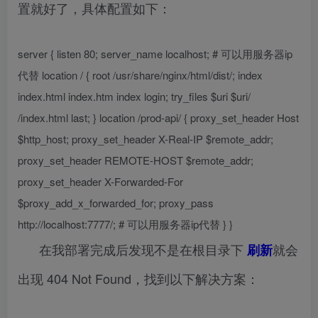
置就好了，具体配置如下：
server { listen 80; server_name localhost; # 可以用服务器ip
代替 location / { root /usr/share/nginx/html/dist/; index
index.html index.htm index login; try_files $uri $uri/
/index.html last; } location /prod-api/ { proxy_set_header Host
$http_host; proxy_set_header X-Real-IP $remote_addr;
proxy_set_header REMOTE-HOST $remote_addr;
proxy_set_header X-Forwarded-For
$proxy_add_x_forwarded_for; proxy_pass
http://localhost:7777/; # 可以用服务器ip代替 } }
在我部署完成后发现不是在根目录下
就会
刷新
出现 404 Not Found，找到以下解决方案：