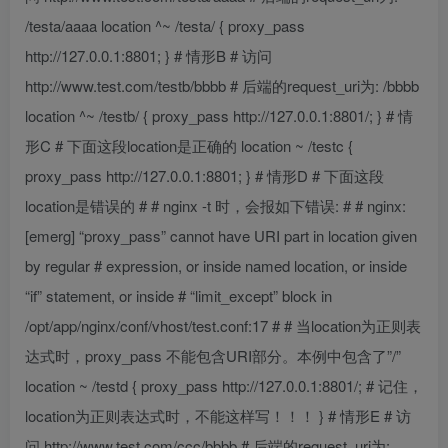
/testa/aaaa location ^~ /testa/ { proxy_pass
http://127.0.0.1:8801; } # 情形B # 访问
http://www.test.com/testb/bbbb # 后端的request_uri为: /bbbb
location ^~ /testb/ { proxy_pass http://127.0.0.1:8801/; } # 情
形C # 下面这段location是正确的 location ~ /testc {
proxy_pass http://127.0.0.1:8801; } # 情形D # 下面这段
location是错误的 # # nginx -t 时，会报如下错误: # # nginx:
[emerg] “proxy_pass” cannot have URI part in location given
by regular # expression, or inside named location, or inside
“if” statement, or inside # “limit_except” block in
/opt/app/nginx/conf/vhost/test.conf:17 # # 当location为正则表
达式时，proxy_pass 不能包含URI部分。本例中包含了”/”
location ~ /testd { proxy_pass http://127.0.0.1:8801/; # 记住，
location为正则表达式时，不能这样写！！！ } # 情形E # 访
问 http://www.test.com/ccc/bbbb # 后端的request_uri为: