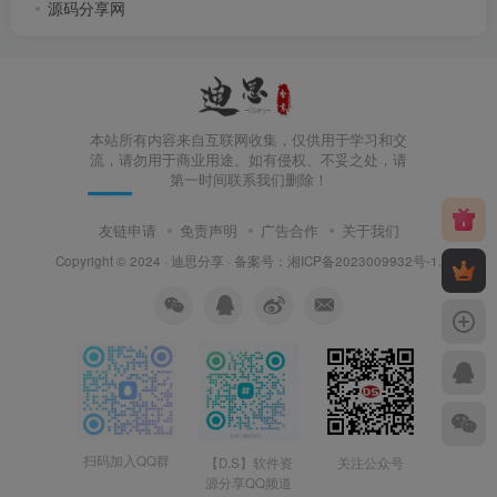
源码分享网
本站所有内容来自互联网收集，仅供用于学习和交
流，请勿用于商业用途。如有侵权、不妥之处，请
第一时间联系我们删除！
友链申请
免责声明
广告合作
关于我们
Copyright © 2024 ·
迪思分享
· 备案号：
湘ICP备2023009932号-1
.
扫码加入QQ群
【D.S】软件资
关注公众号
源分享QQ频道