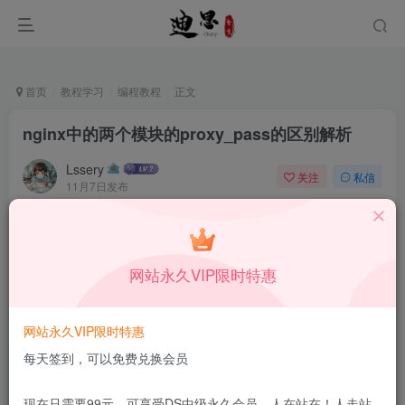
首页
教程学习
编程教程
正文
nginx中的两个模块的proxy_pass的区别解析
Lssery
关注
私信
11月7日发布
0
81
11
本站所有内容来自互联网收集，仅供学习和交流，请勿用于商业
用途。如有侵权、不妥之处，请第一时间联系我们删除！
Q群：
网站永久VIP限时特惠
网站永久VIP限时特惠
每天签到，可以免费兑换会员
现在只需要99元，可享受DS中级永久会员，人在站在！人走站