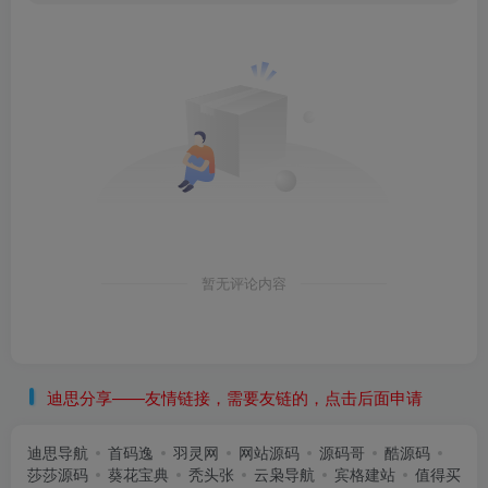
暂无评论内容
迪思分享——友情链接，需要友链的，点击后面申请
迪思导航
首码逸
羽灵网
网站源码
源码哥
酷源码
莎莎源码
葵花宝典
秃头张
云枭导航
宾格建站
值得买