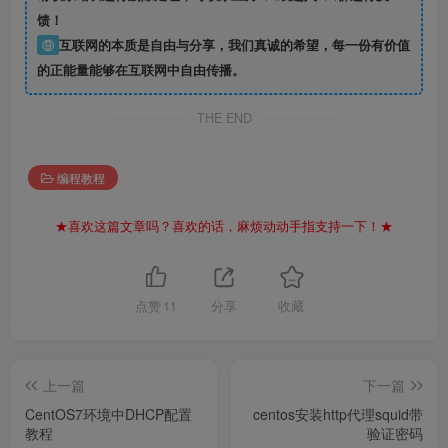
馈！
⑨
互联网的本质是自由与分享，我们真诚的希望，每一份有价值
的正能量能够在互联网中自由传播。
THE END
编程教程
★喜欢这篇文章吗？喜欢的话，麻烦动动手指支持一下！★
点赞
11
分享
收藏
上一篇
下一篇
CentOS7环境中DHCP配置
centos安装http代理squid带
教程
验证密码