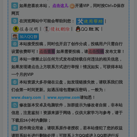
②
如果您喜欢本站，
点击这儿
开通VIP，同时按Ctrl+D保存
网页
③
在浏览网站中可能会帮助到您：
|
|
|
|
④
本站接受投稿，同时也开启了创作分成，投稿用户只需自行
设置收费即可！
点击查看
如果需要投稿，请
点击投稿
发布文章！
⑤
本站一律禁止以任何方式发布或转载任何违法的相关信息，
如果发现请点击上方联系方式进行举报！情况如实，可获得本站
一个月的VIP
⑥
本站资源大多存储在云盘，如发现链接失效，请联系我们我
们会第一时间更新。如遇压缩包需解压密码，一般为：
www.dsary.com 丨 www.syymw.com
请知悉！
⑦
修改版本安卓及电脑软件，加群提示为修改者自留，
非本站
信息
，注意鉴别！资源来源于网络，仅供大家学习与参考，请于
下载后24小时内删除；
⑧
若作商业用途，请联系原作者授权，若本站侵犯了您的权益
请联系站长进行删除处理；可联系上方QQ或进入QQ群进行反