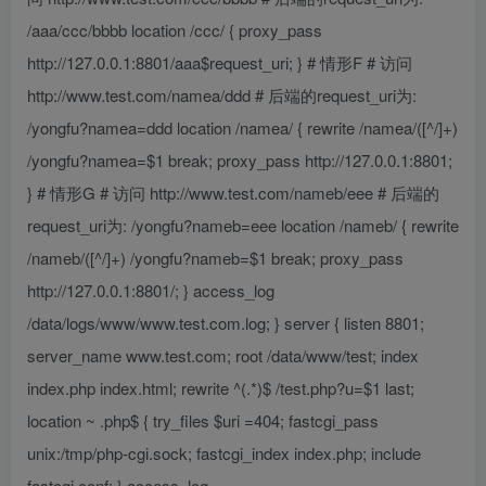
/aaa/ccc/bbbb location /ccc/ { proxy_pass
http://127.0.0.1:8801/aaa$request_uri; } # 情形F # 访问
http://www.test.com/namea/ddd # 后端的request_uri为:
/yongfu?namea=ddd location /namea/ { rewrite /namea/([^/]+)
/yongfu?namea=$1 break; proxy_pass http://127.0.0.1:8801;
} # 情形G # 访问 http://www.test.com/nameb/eee # 后端的
request_uri为: /yongfu?nameb=eee location /nameb/ { rewrite
/nameb/([^/]+) /yongfu?nameb=$1 break; proxy_pass
http://127.0.0.1:8801/; } access_log
/data/logs/www/www.test.com.log; } server { listen 8801;
server_name www.test.com; root /data/www/test; index
index.php index.html; rewrite ^(.*)$ /test.php?u=$1 last;
location ~ .php$ { try_files $uri =404; fastcgi_pass
unix:/tmp/php-cgi.sock; fastcgi_index index.php; include
fastcgi.conf; } access_log