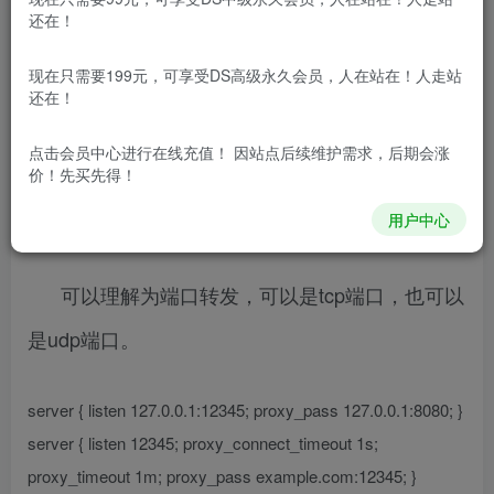
免费资源网 – https://freexyz.cn/
还在！
1.ngx_stream_proxy_module模块的
现在只需要199元，可享受DS高级永久会员，人在站在！人走站
proxy_pass指令
还在！
点击会员中心
进行在线充值！ 因站点后续维护需求，后期会涨
只能在server段使用使用, 只需要提供域名或ip
价！先买先得！
地址和端口。
用户中心
可以理解为端口转发，可以是tcp端口，也可以
是udp端口。
server { listen 127.0.0.1:12345; proxy_pass 127.0.0.1:8080; }
server { listen 12345; proxy_connect_timeout 1s;
proxy_timeout 1m; proxy_pass example.com:12345; }