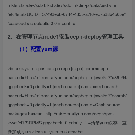
mkfs.xfs /dev/sdb blkid /dev/sdb mkdir -p /data/osd vim
/etc/fstab UUID=”57493ebb-6744-4355-a7f6-ec7538b4b65e”
/data/osd xfs defaults 0 0 mount -a
2、在管理节点node1安装ceph-deploy管理工具
（1）配置yum源
vim /etc/yum.repos.d/ceph.repo [ceph] name=ceph
baseurl=http://mirrors.aliyun.com/ceph/rpm-jewel/el7/x86_64/
gpgcheck=0 priority=1 [ceph-noarch] name=cephnoarch
baseurl=http://mirrors.aliyun.com/ceph/rpm-jewel/el7/noarch/
gpgcheck=0 priority=1 [ceph-source] name=Ceph source
packages baseurl=http://mirrors.aliyun.com/ceph/rpm-
jewel/el7/SRPMS gpgcheck=0 priority=1 #清楚yum缓存，重
新加载 yum clean all yum makecache