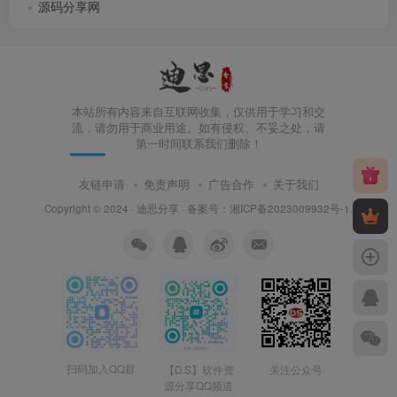
源码分享网
本站所有内容来自互联网收集，仅供用于学习和交
流，请勿用于商业用途。如有侵权、不妥之处，请
第一时间联系我们删除！
友链申请
免责声明
广告合作
关于我们
Copyright © 2024 ·
迪思分享
· 备案号：
湘ICP备2023009932号-1
.
扫码加入QQ群
【D.S】软件资
关注公众号
源分享QQ频道