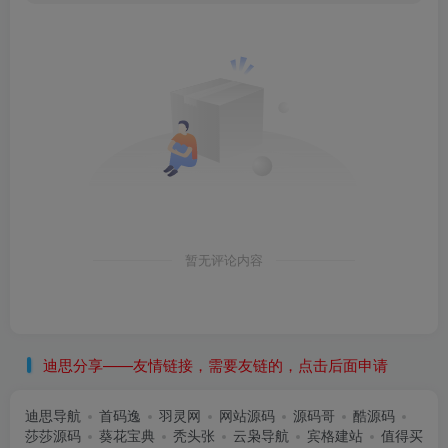
暂无评论内容
迪思分享——友情链接，需要友链的，点击后面申请
迪思导航
首码逸
羽灵网
网站源码
源码哥
酷源码
莎莎源码
葵花宝典
秃头张
云枭导航
宾格建站
值得买