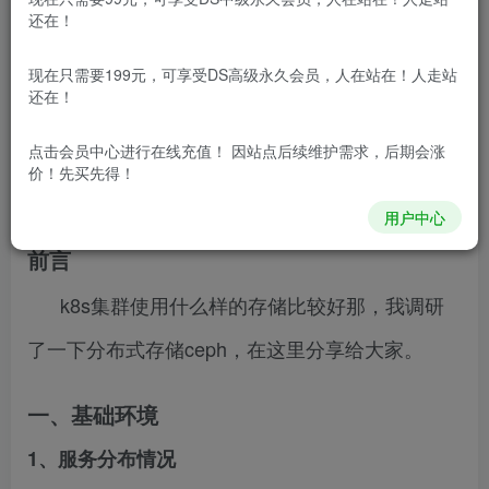
免费资源网 – https://freexyz.cn/
还在！
目录
前言
一、基础环境
1、服务分布情况
2、 网络配置 (所有
现在只需要199元，可享受DS高级永久会员，人在站在！人走站
节点)
3、SSH免密访问 (所有节点)
二、安装
1、将新挂载的硬
还在！
盘格式化，作为osd的存储
（有osd节点的都要做）
2、在管
理节点node1安装ceph-deploy管理工具
3、在所有主机上安装
点击会员中心
进行在线充值！ 因站点后续维护需求，后期会涨
价！先买先得！
ceph
4、在管理节点上安装Monitor（监控）
5、创建osd
6、
激活osd
7、部署mds
用户中心
前言
k8s集群使用什么样的存储比较好那，我调研
了一下分布式存储ceph，在这里分享给大家。
一、基础环境
1、服务分布情况