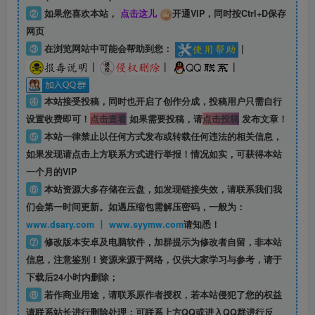
②
如果您喜欢本站，
点击这儿
开通VIP，同时按Ctrl+D保存
网页
③
在浏览网站中可能会帮助到您：
|
|
|
|
④
本站接受投稿，同时也开启了创作分成，投稿用户只需自行
设置收费即可！
点击查看
如果需要投稿，请
点击投稿
发布文章！
⑤
本站一律禁止以任何方式发布或转载任何违法的相关信息，
如果发现请点击上方联系方式进行举报！情况如实，可获得本站
一个月的VIP
⑥
本站资源大多存储在云盘，如发现链接失效，请联系我们我
们会第一时间更新。如遇压缩包需解压密码，一般为：
www.dsary.com 丨 www.syymw.com
请知悉！
⑦
修改版本安卓及电脑软件，加群提示为修改者自留，
非本站
信息
，注意鉴别！资源来源于网络，仅供大家学习与参考，请于
下载后24小时内删除；
⑧
若作商业用途，请联系原作者授权，若本站侵犯了您的权益
请联系站长进行删除处理；可联系上方QQ或进入QQ群进行反