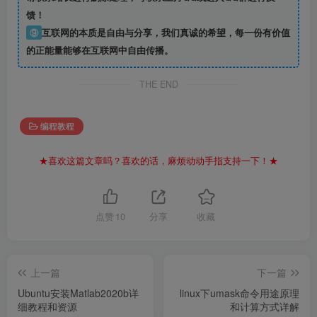
馈！
⑨
互联网的本质是自由与分享，我们真诚的希望，每一份有价值
的正能量能够在互联网中自由传播。
THE END
编程教程
★喜欢这篇文章吗？喜欢的话，麻烦动动手指支持一下！★
点赞
10
分享
收藏
上一篇
下一篇
Ubuntu安装Matlab2020b详
linux下umask命令用途原理
细教程和资源
和计算方式详解