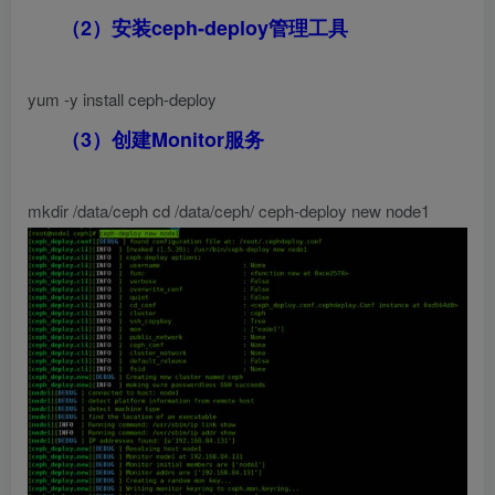
（2）安装ceph-deploy管理工具
yum -y install ceph-deploy
（3）创建Monitor服务
mkdir /data/ceph cd /data/ceph/ ceph-deploy new node1