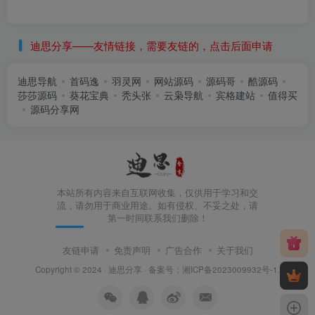
迪思分享——友情链接，需要友链的，点击后面申请
迪思导航
首码逸
羽灵网
网站源码
源码哥
酷源码
莎莎源码
葵花宝典
秃头张
云枭导航
宾格建站
值得买
源码分享网
本站所有内容来自互联网收集，仅供用于学习和交
流，请勿用于商业用途。如有侵权、不妥之处，请
第一时间联系我们删除！
友链申请
免责声明
广告合作
关于我们
Copyright © 2024 ·
迪思分享
· 备案号：
湘ICP备2023009932号-1
.