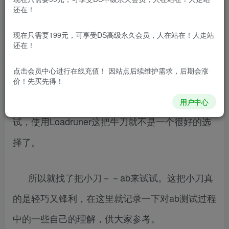
免费资源网 – https://freexyz.cn/
还在！
一直以来我都是用Loadrunner去做性能测试。
现在只需要199元，可享受DS高级永久会员，人在站在！人走站
Loadrunner实际上是一个很重的性能测试工具。他
还在！
的功能很全面，是一把很好的牛刀。
点击会员中心
进行在线充值！ 因站点后续维护需求，后期会涨
价！先买先得！
如果我们只是需要对一个页面做简单的性能测
用户中心
试，使用Loadruner这把牛刀就不是一个很好的选
择了。
所以就找了把小刀－－ab来试试。这把小刀真
的是轻巧又锋利，在这里就记录一下对ab测试过程
中的一些自己的理解，供大家参考。