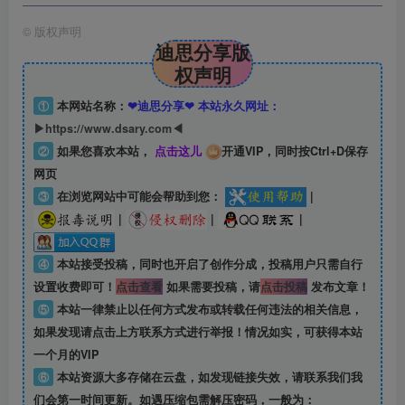
©
版权声明
迪思分享版
权声明
①
本网站名称：
❤迪思分享❤ 本站永久网址：
▶https://www.dsary.com◀
②
如果您喜欢本站，
点击这儿
开通VIP，同时按Ctrl+D保存
网页
③
在浏览网站中可能会帮助到您：
|
|
|
|
④
本站接受投稿，同时也开启了创作分成，投稿用户只需自行
设置收费即可！
点击查看
如果需要投稿，请
点击投稿
发布文章！
⑤
本站一律禁止以任何方式发布或转载任何违法的相关信息，
如果发现请点击上方联系方式进行举报！情况如实，可获得本站
一个月的VIP
⑥
本站资源大多存储在云盘，如发现链接失效，请联系我们我
们会第一时间更新。如遇压缩包需解压密码，一般为：