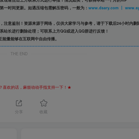
发现请点击上方联系方式进行举报！情况如实，可获得本站一个月的VIP
第一时间更新。如遇压缩包需解压密码，一般为：
www.dsary.com 
，注意鉴别！资源来源于网络，仅供大家学习与参考，请于下载后24小时内删
系站长进行删除处理；可联系上方QQ或进入QQ群进行反馈！
正能量能够在互联网中自由传播。
THE END
？喜欢的话，麻烦动动手指支持一下！★
分享
收藏