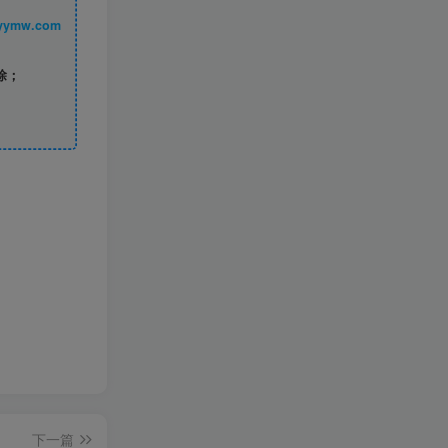
丨 www.syymw.com
除；
下一篇