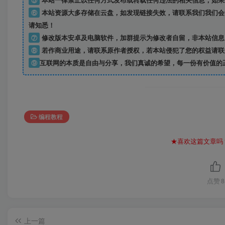
⑤
本站一律禁止以任何方式发布或转载任何违法的相关信息，如果
⑥
本站资源大多存储在云盘，如发现链接失效，请联系我们我们会
请知悉！
⑦
修改版本安卓及电脑软件，加群提示为修改者自留，
非本站信息
⑧
若作商业用途，请联系原作者授权，若本站侵犯了您的权益请联
⑨
互联网的本质是自由与分享，我们真诚的希望，每一份有价值的
编程教程
★喜欢这篇文章吗
点赞
8
上一篇