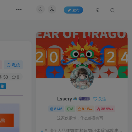
发布
私信
53
8
Lssery
关注
8146
3
8.1W+
38.9W+
这家伙很懒，什么都没有写...
打造个人品牌知道“构建知识体系”你就成功了一半