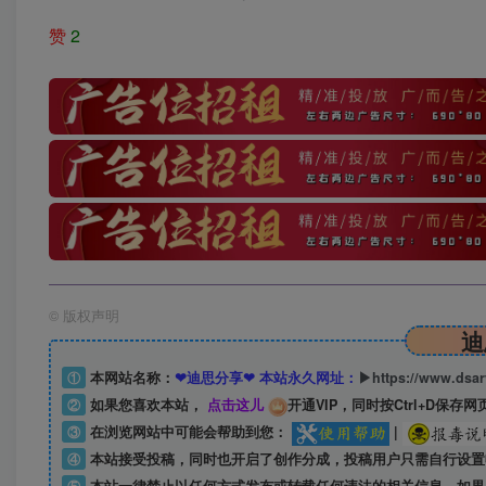
赞
2
©
版权声明
迪
①
本网站名称：
❤迪思分享❤ 本站永久网址：
▶https://www.dsa
②
如果您喜欢本站，
点击这儿
开通VIP，同时按Ctrl+D保存网
③
在浏览网站中可能会帮助到您：
|
④
本站接受投稿，同时也开启了创作分成，投稿用户只需自行设置