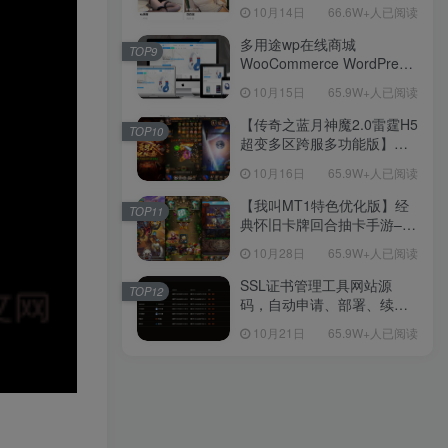
新后台带游戏设置版本源码
10月14日
66.6W+人已阅读
【源码+教程】
多用途wp在线商城
TOP9
WooCommerce WordPress
主题
10月15日
65.9W+人已阅读
【传奇之蓝月神魔2.0雷霆H5
TOP10
超变多区跨服多功能版】三
网H5全网通传奇手游-最新整
10月16日
65.9W+人已阅读
理单机一键即玩镜像端-打包
Linux服务端源码-视频架设
【我叫MT1特色优化版】经
TOP11
教程
典怀旧卡牌回合抽卡手游–打
包Linux服务端源码视频架设
10月28日
65.9W+人已阅读
教程-多功能GM后台工具-网
页注册-安卓版本！
SSL证书管理工具网站源
TOP12
码，自动申请、部署、续期
网站证书
10月21日
65.9W+人已阅读