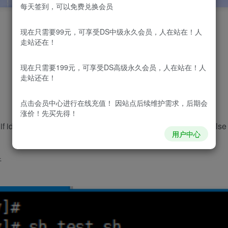
每天签到，可以免费兑换会员
现在只需要99元，可享受DS中级永久会员，人在站在！人
走站还在！
现在只需要199元，可享受DS高级永久会员，人在站在！人
走站还在！
点击会员中心
进行在线充值！ 因站点后续维护需求，后期会
涨价！先买先得！
if id -u $username >/dev/null 2>&1; then echo “user exists” else
用户中心
行