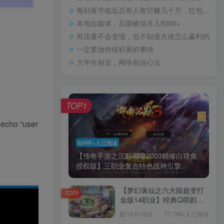
每到春节临近总有人靠它赚几十万，红包封面玩法拆解！
本地自媒体，后期被动月入5000+
有流量不会变现，也不知道大佬怎么赢利的
一定要做持续积累的事情
大学生创业，网络创业心法
TOP1
 echo “user
624W+人已阅读
【传奇手游之沉默嘟嘟2003精修白猪免
授权版】三职业复古特色战神引擎...
【梦幻诛仙之六大陆超变打
TOP2
金版14职业】经典Q萌剧情
回合手游-一键镜像-打包
10月19日
77.7W+人已阅读
Linux服务端源码视频架设教