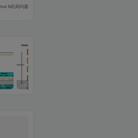
nux ls乱码问题
docker 搭建Mysql集群的方法示例
详解Linux进程调度策略
docker容器的原理分析