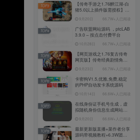
程-新版多功能GM网页后台
【传奇手游之1.76醉江湖-白
TOP3
工具-安卓苹果IOS双端版
猪5.0以上插件版需授权】三
本！
职业复古特色战神引擎传奇
9月20日
66.7W+人已阅读
手游-Win服务端源码视频架
设教程-新版GM多功能网页
广告联盟网站源码 ，ptcLAB
TOP4
授权物品后台-九层妖塔-法宠
3.9.0 – 按点击付费平台
系统-历练殿堂-尸家重地-GM
10月28日
66.7W+人已阅读
直冲网页后台-安卓苹果IOS
双端版本！
【网页游戏之1.76复古传奇
TOP5
网页版】传奇经典剧情角色
扮演网页游戏-一键单机-打包
9月23日
66.7W+人已阅读
Win服务端源码视频架设教
程！
卡密狗V1.5,优雅,免费,稳定
TOP6
的PHP自动发卡系统源码
10月14日
66.6W+人已阅读
在线身份证手机号生成，虚
TOP7
拟随机身份信息生成网站源
码
9月20日
66.6W+人已阅读
最新更新版直播+菜作者分享
TOP8
源码带视频教程+6.3W团购