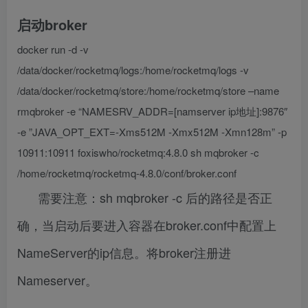
启动broker
docker run -d -v
/data/docker/rocketmq/logs:/home/rocketmq/logs -v
/data/docker/rocketmq/store:/home/rocketmq/store –name
rmqbroker -e “NAMESRV_ADDR=[namserver ip地址]:9876″
-e ”JAVA_OPT_EXT=-Xms512M -Xmx512M -Xmn128m” -p
10911:10911 foxiswho/rocketmq:4.8.0 sh mqbroker -c
/home/rocketmq/rocketmq-4.8.0/conf/broker.conf
需要注意：sh mqbroker -c 后的路径是否正
确，当启动后要进入容器在broker.conf中配置上
NameServer的ip信息。将broker注册进
Nameserver。