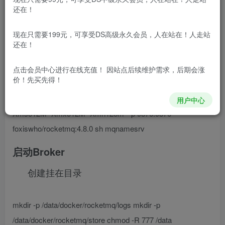
免费资源网 – https://freexyz.cn/
还在！
拉取镜像
现在只需要199元，可享受DS高级永久会员，人在站在！人走站
docker search rocketmq docker pull
还在！
foxiswho/rocketmq:4.8.0
点击会员中心
进行在线充值！ 因站点后续维护需求，后期会涨
启动NameServer
价！先买先得！
docker run -d –name rmqnamesrver -e “JAVA_OPT_EXT=-
用户中心
Xms512M -Xmx512M -Xmn128m” -p 9876:9876
foxiswho/rocketmq:4.8.0 sh mqnamesrv
启动Broker
创建挂在目录
mkdir -p /data/docker/rocketmq/logs mkdir -p
/data/docker/rocketmq/store chmod -R 777 /data