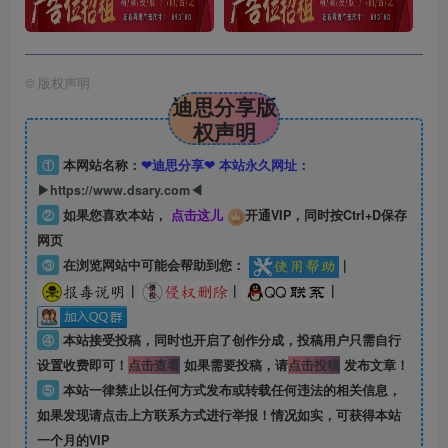
©
版权声明
迪思分享版
权声明
①
本网站名称：
❤迪思分享❤ 本站永久网址：
▶https://www.dsary.com◀
②
如果您喜欢本站，
点击这儿
开通VIP，同时按Ctrl+D保存
网页
③
在浏览网站中可能会帮助到您：
|
|
|
|
④
本站接受投稿，同时也开启了创作分成，投稿用户只需自行
设置收费即可！
点击查看
如果需要投稿，请
点击投稿
发布文章！
⑤
本站一律禁止以任何方式发布或转载任何违法的相关信息，
如果发现请点击上方联系方式进行举报！情况如实，可获得本站
一个月的VIP