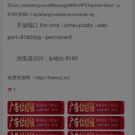
Dcom.rocketmq.sendMessageWithVIPChannel=false” -p
8180:8080 -t styletang/rocketmq-console-ng
开放端口 fire-cmd –zone=public –add-
port=8180/tcp –permanent
浏览器访问：ip地址:8180
免费资源网 – https://freexyz.cn/
赞
1