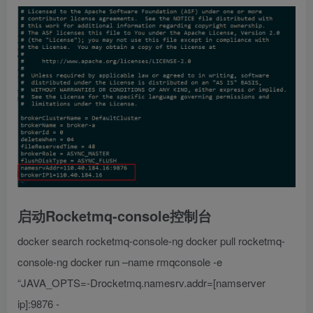
启动Rocketmq-console控制台
docker search rocketmq-console-ng docker pull rocketmq-
console-ng docker run –name rmqconsole -e
“JAVA_OPTS=-Drocketmq.namesrv.addr=[namserver
ip]:9876 -