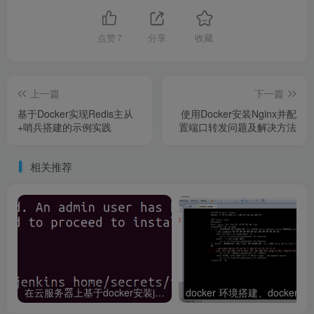
点赞
7
分享
收藏
上一篇
下一篇
基于Docker实现Redis主从
使用Docker安装Nginx并配
+哨兵搭建的示例实践
置端口转发问题及解决方法
相关推荐
在云服务器上基于docker安装jenkins的实现步骤
docker 环境搭建