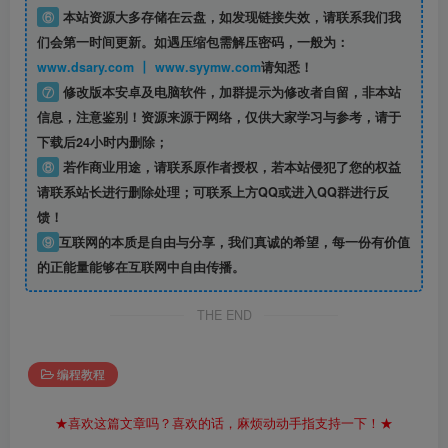
⑥
本站资源大多存储在云盘，如发现链接失效，请联系我们我
们会第一时间更新。如遇压缩包需解压密码，一般为：
www.dsary.com 丨 www.syymw.com
请知悉！
⑦
修改版本安卓及电脑软件，加群提示为修改者自留，
非本站
信息
，注意鉴别！资源来源于网络，仅供大家学习与参考，请于
下载后24小时内删除；
⑧
若作商业用途，请联系原作者授权，若本站侵犯了您的权益
请联系站长进行删除处理；可联系上方QQ或进入QQ群进行反
馈！
⑨
互联网的本质是自由与分享，我们真诚的希望，每一份有价值
的正能量能够在互联网中自由传播。
THE END
编程教程
★喜欢这篇文章吗？喜欢的话，麻烦动动手指支持一下！★