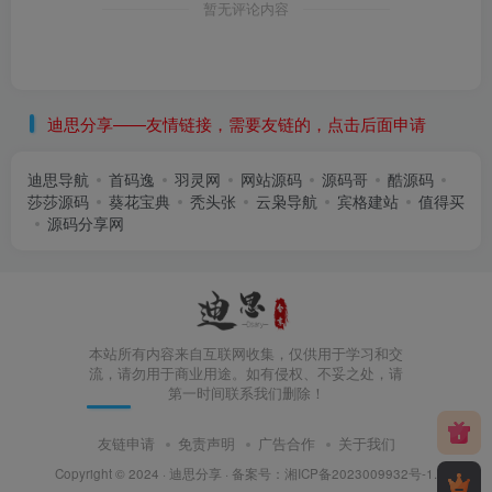
暂无评论内容
迪思分享——友情链接，需要友链的，点击后面申请
迪思导航
首码逸
羽灵网
网站源码
源码哥
酷源码
莎莎源码
葵花宝典
秃头张
云枭导航
宾格建站
值得买
源码分享网
本站所有内容来自互联网收集，仅供用于学习和交
流，请勿用于商业用途。如有侵权、不妥之处，请
第一时间联系我们删除！
友链申请
免责声明
广告合作
关于我们
Copyright © 2024 ·
迪思分享
· 备案号：
湘ICP备2023009932号-1
.