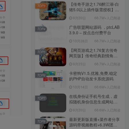
程-新版多功能GM网页后台
【传奇手游之1.76醉江湖-白
TOP3
工具-安卓苹果IOS双端版
猪5.0以上插件版需授权】三
本！
职业复古特色战神引擎传奇
9月20日
66.7W+人已阅读
手游-Win服务端源码视频架
设教程-新版GM多功能网页
广告联盟网站源码 ，ptcLAB
TOP4
授权物品后台-九层妖塔-法宠
3.9.0 – 按点击付费平台
系统-历练殿堂-尸家重地-GM
10月28日
66.7W+人已阅读
直冲网页后台-安卓苹果IOS
双端版本！
【网页游戏之1.76复古传奇
TOP5
网页版】传奇经典剧情角色
扮演网页游戏-一键单机-打包
9月23日
66.7W+人已阅读
Win服务端源码视频架设教
程！
卡密狗V1.5,优雅,免费,稳定
TOP6
的PHP自动发卡系统源码
10月14日
66.6W+人已阅读
在线身份证手机号生成，虚
TOP7
拟随机身份信息生成网站源
码
9月20日
66.6W+人已阅读
最新更新版直播+菜作者分享
TOP8
源码带视频教程+6.3W团购