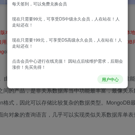
每天签到，可以免费兑换会员
现在只需要99元，可享受DS中级永久会员，人在站在！人
走站还在！
版本的MongoDB镜像：
验证MongoDB镜像是否成功拉取到本地
现在只需要199元，可享受DS高级永久会员，人在站在！人
连接用户和密码：
1、进入创建的MongoDB容器
2、创建MongoDB
走站还在！
ng
oDB点击这个位置
2、连接参数介绍：
点击会员中心
进行在线充值！ 因站点后续维护需求，后期会
涨价！先买先得！
库。由C++语言编写。旨在为WEB应用提供可扩展的高性
用户中心
之间的产品，是非关系数据库当中功能最丰富，最像关系
on格式，因此可以存储比较复杂的数据类型。MongoDB
面向对象的查询语言，几乎可以实现类似关系数据库单表