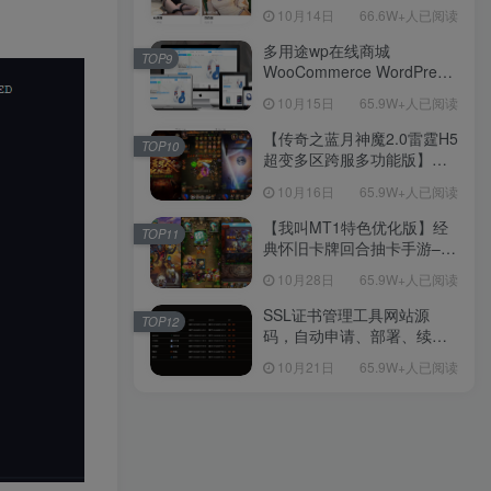
新后台带游戏设置版本源码
10月14日
66.6W+人已阅读
【源码+教程】
多用途wp在线商城
TOP9
WooCommerce WordPress
主题
10月15日
65.9W+人已阅读
【传奇之蓝月神魔2.0雷霆H5
TOP10
超变多区跨服多功能版】三
网H5全网通传奇手游-最新整
10月16日
65.9W+人已阅读
理单机一键即玩镜像端-打包
Linux服务端源码-视频架设
【我叫MT1特色优化版】经
TOP11
教程
典怀旧卡牌回合抽卡手游–打
包Linux服务端源码视频架设
10月28日
65.9W+人已阅读
教程-多功能GM后台工具-网
页注册-安卓版本！
SSL证书管理工具网站源
TOP12
码，自动申请、部署、续期
网站证书
10月21日
65.9W+人已阅读