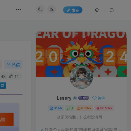
发布
私信
48
11
Lssery
关注
8146
3
8.1W+
38.9W+
这家伙很懒，什么都没有写...
打造个人品牌知道“构建知识体系”你就成功了一半