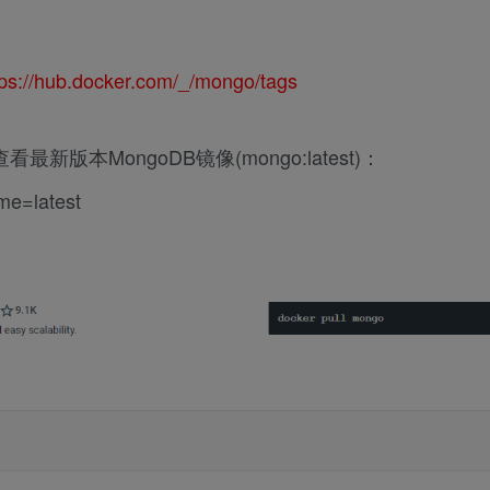
tps://hub.docker.com/_/mongo/tags
最新版本MongoDB镜像(mongo:latest)：
me=latest