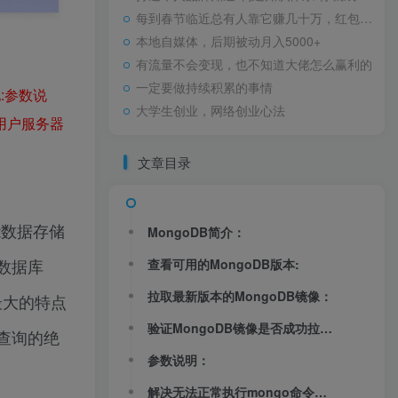
每到春节临近总有人靠它赚几十万，红包封面玩法拆解！
本地自媒体，后期被动月入5000+
有流量不会变现，也不知道大佬怎么赢利的
一定要做持续积累的事情
:
参数说
大学生创业，网络创业心法
用户
服务器
文章目录
能数据存储
MongoDB简介：
数据库
查看可用的MongoDB版本:
拉取最新版本的MongoDB镜像：
最大的特点
验证MongoDB镜像是否成功拉取到本地:
查询的绝
参数说明：
解决无法正常执行mongo命令问题