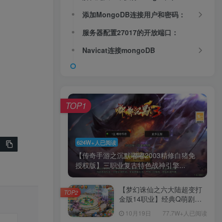
添加MongoDB连接用户和密码：
服务器配置27017的开放端口：
Navicat连接mongoDB
TOP1
624W+人已阅读
【传奇手游之沉默嘟嘟2003精修白猪免
授权版】三职业复古特色战神引擎...
【梦幻诛仙之六大陆超变打
TOP2
金版14职业】经典Q萌剧情
回合手游-一键镜像-打包
10月19日
77.7W+人已阅读
Linux服务端源码视频架设教