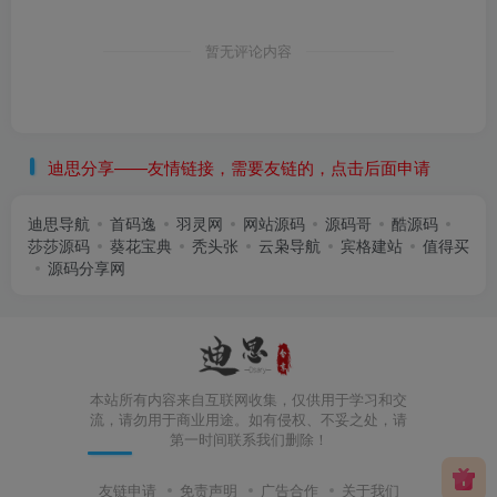
暂无评论内容
迪思分享——友情链接，需要友链的，点击后面申请
迪思导航
首码逸
羽灵网
网站源码
源码哥
酷源码
莎莎源码
葵花宝典
秃头张
云枭导航
宾格建站
值得买
源码分享网
本站所有内容来自互联网收集，仅供用于学习和交
流，请勿用于商业用途。如有侵权、不妥之处，请
第一时间联系我们删除！
友链申请
免责声明
广告合作
关于我们