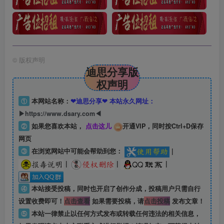
©
版权声明
迪思分享版
权声明
①
本网站名称：
❤迪思分享❤ 本站永久网址：
▶https://www.dsary.com◀
②
如果您喜欢本站，
点击这儿
开通VIP，同时按Ctrl+D保存
网页
③
在浏览网站中可能会帮助到您：
|
|
|
|
④
本站接受投稿，同时也开启了创作分成，投稿用户只需自行
设置收费即可！
点击查看
如果需要投稿，请
点击投稿
发布文章！
⑤
本站一律禁止以任何方式发布或转载任何违法的相关信息，