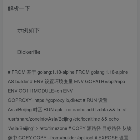
解析一下
示例如下
Dickerfile
# FROM 基于 golang:1.18-alpine FROM golang:1.18-alpine
AS builder # ENV 设置环境变量 ENV GOPATH=/opt/repo
ENV GO111MODULE=on ENV
GOPROXY=https://goproxy.io,direct # RUN 设置
Asia/Beijing 时区 RUN apk –no-cache add tzdata && ln -sf
/usr/share/zoneinfo/Asia/Beijing /etc/localtime && echo
“Asia/Beijing” > /etc/timezone # COPY 源路径 目标路径 从镜
像中 COPY COPY –from=builder /opt /opt # EXPOSE 设置