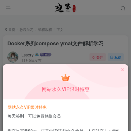
首页
教程学习
编程教程
正文
Docker系列compose ymal文件解析学习
Lssery
关注
私信
11月5日发布
0
48
12
本站所有内容来自互联网收集，仅供学习和交流，请勿用于商业
用途。如有侵权、不妥之处，请第一时间联系我们删除！
Q群：
网站永久VIP限时特惠
网站永久VIP限时特惠
每天签到，可以免费兑换会员
现在只需要99元，可享受DS中级永久会员，人在站在！人走站