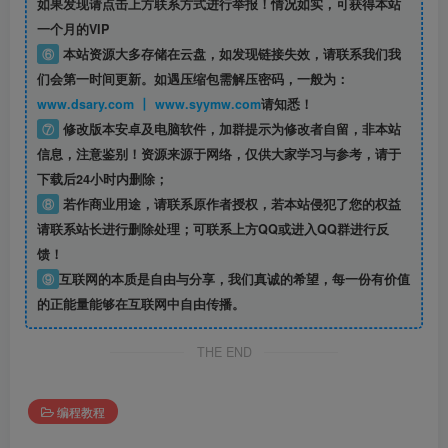
如果发现请点击上方联系方式进行举报！情况如实，可获得本站
一个月的VIP
⑥
本站资源大多存储在云盘，如发现链接失效，请联系我们我
们会第一时间更新。如遇压缩包需解压密码，一般为：
www.dsary.com 丨 www.syymw.com
请知悉！
⑦
修改版本安卓及电脑软件，加群提示为修改者自留，
非本站
信息
，注意鉴别！资源来源于网络，仅供大家学习与参考，请于
下载后24小时内删除；
⑧
若作商业用途，请联系原作者授权，若本站侵犯了您的权益
请联系站长进行删除处理；可联系上方QQ或进入QQ群进行反
馈！
⑨
互联网的本质是自由与分享，我们真诚的希望，每一份有价值
的正能量能够在互联网中自由传播。
THE END
编程教程