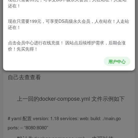
免费资源网 – https://freexyz.cn/
还在！
目录
docker-compose.yml 文件
Dockerfile 文件解析
现在只需要199元，可享受DS高级永久会员，人在站在！人走站
docker-compose.yml 文件
还在！
yml文件格式与json类似，采用缩进的形式来区
点击会员中心
进行在线充值！ 因站点后续维护需求，后期会涨
价！先买先得！
别上下级关系，支持多种数据类型，字符，布尔，
用户中心
整数，日期，时间等，详细语法大家有兴趣的可以
自己去查查看
上一回的docker-compose.yml 文件示例如下
# yaml 配置 version: 1.18 services: web: build: ./main.go
ports: – “8080:8080”