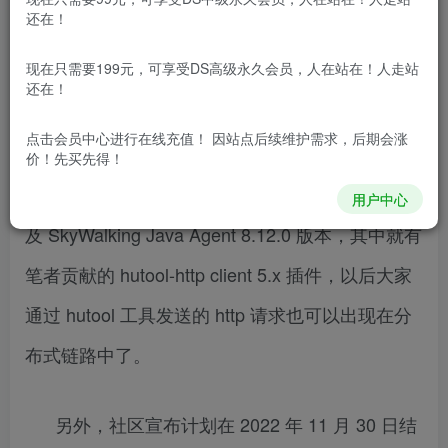
还在！
免费资源网 – https://freexyz.cn/
目录
正文
监控 MySQL Server
安装过程
docker compose 部署
现在只需要199元，可享受DS高级永久会员，人在站在！人走站
还在！
正文
点击会员中心
进行在线充值！ 因站点后续维护需求，后期会涨
Apache SkyWalking 在本月初发布了
价！先买先得！
SkyWalking Backend、UI 的 9.2.0 版本 以
用户中心
及 SkyWalking Java Agent 8.12.0 版本，其中就有
笔者贡献的 hutool-http client 5.x 插件，以后大家
通过 hutool 工具发送的 http 请求也可以出现在分
布式链路中了。
另外，社区宣布计划在 2022 年 11 月 30 日结