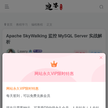
首页
教程学习
编程教程
正文
Apache SkyWalking 监控 MySQL Server 实战解
析
Lssery
关注
私信
11月5日更新
0
45
7
本站所有内容来自互联网收集，仅供学习和交流，请勿用于商业
网站永久VIP限时特惠
用途。如有侵权、不妥之处，请第一时间联系我们删除！
Q群：
网站永久VIP限时特惠
每天签到，可以免费兑换会员
现在只需要99元，可享受DS中级永久会员，人在站在！人走站