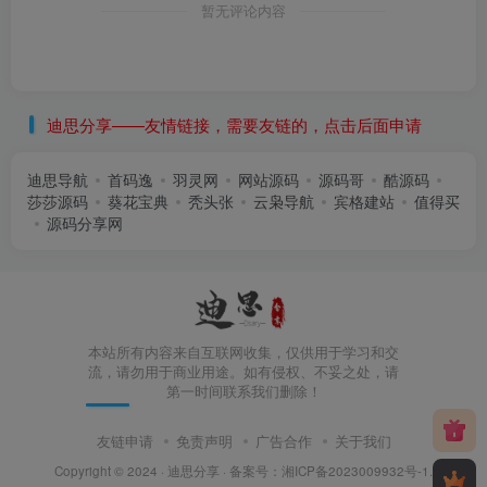
暂无评论内容
迪思分享——友情链接，需要友链的，点击后面申请
迪思导航
首码逸
羽灵网
网站源码
源码哥
酷源码
莎莎源码
葵花宝典
秃头张
云枭导航
宾格建站
值得买
源码分享网
本站所有内容来自互联网收集，仅供用于学习和交
流，请勿用于商业用途。如有侵权、不妥之处，请
第一时间联系我们删除！
友链申请
免责声明
广告合作
关于我们
Copyright © 2024 ·
迪思分享
· 备案号：
湘ICP备2023009932号-1
.