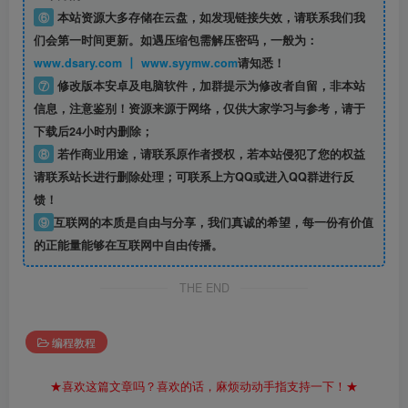
⑥
本站资源大多存储在云盘，如发现链接失效，请联系我们我
们会第一时间更新。如遇压缩包需解压密码，一般为：
www.dsary.com 丨 www.syymw.com
请知悉！
⑦
修改版本安卓及电脑软件，加群提示为修改者自留，
非本站
信息
，注意鉴别！资源来源于网络，仅供大家学习与参考，请于
下载后24小时内删除；
⑧
若作商业用途，请联系原作者授权，若本站侵犯了您的权益
请联系站长进行删除处理；可联系上方QQ或进入QQ群进行反
馈！
⑨
互联网的本质是自由与分享，我们真诚的希望，每一份有价值
的正能量能够在互联网中自由传播。
THE END
编程教程
★喜欢这篇文章吗？喜欢的话，麻烦动动手指支持一下！★