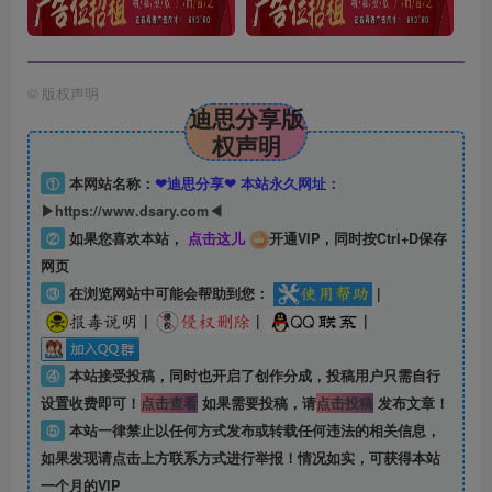
©
版权声明
迪思分享版
权声明
①
本网站名称：
❤迪思分享❤ 本站永久网址：
▶https://www.dsary.com◀
②
如果您喜欢本站，
点击这儿
开通VIP，同时按Ctrl+D保存
网页
③
在浏览网站中可能会帮助到您：
|
|
|
|
④
本站接受投稿，同时也开启了创作分成，投稿用户只需自行
设置收费即可！
点击查看
如果需要投稿，请
点击投稿
发布文章！
⑤
本站一律禁止以任何方式发布或转载任何违法的相关信息，
如果发现请点击上方联系方式进行举报！情况如实，可获得本站
一个月的VIP