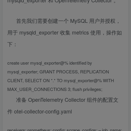
首先我们需要创建一个 MySQL 用户并授权，
用于 mysqld_exporter 收集 metrics 使用，操作如
下：
create user mysql_exporter@% identified by
mysql_exporter; GRANT PROCESS, REPLICATION
CLIENT, SELECT ON *.* TO mysql_exporter@% WITH
MAX_USER_CONNECTIONS 3; flush privileges;
准备 OpenTelemetry Collector 组件的配置文
件 otel-collector-config.yaml
receivers: prometheus: config: scrape_configs: – job_name: