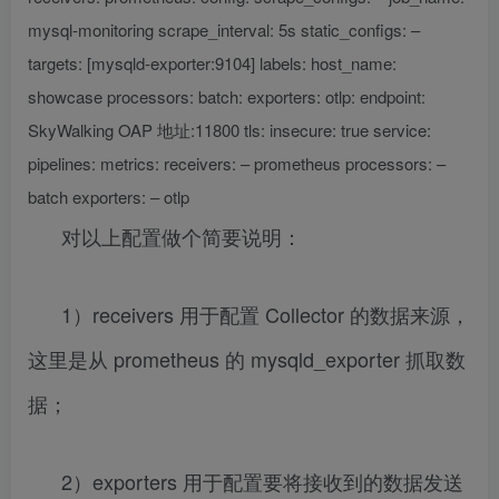
mysql-monitoring scrape_interval: 5s static_configs: –
targets: [mysqld-exporter:9104] labels: host_name:
showcase processors: batch: exporters: otlp: endpoint:
SkyWalking OAP 地址:11800 tls: insecure: true service:
pipelines: metrics: receivers: – prometheus processors: –
batch exporters: – otlp
对以上配置做个简要说明：
1）receivers 用于配置 Collector 的数据来源，
这里是从 prometheus 的 mysqld_exporter 抓取数
据；
2）exporters 用于配置要将接收到的数据发送