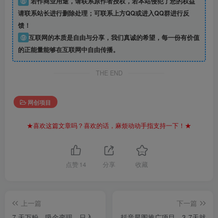
⑧
若作商业用途，请联系原作者授权，若本站侵犯了您的权益
请联系站长进行删除处理；可联系上方QQ或进入QQ群进行反
馈！
⑨
互联网的本质是自由与分享，我们真诚的希望，每一份有价值
的正能量能够在互联网中自由传播。
THE END
网创项目
★喜欢这篇文章吗？喜欢的话，麻烦动动手指支持一下！★
点赞
14
分享
收藏
上一篇
下一篇
7 天万粉，吸金变现，日入
抖音星图推广项目，3-7天就