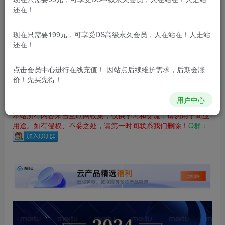
还在！
您当前未登录！建议登陆后购买，可保存购买订单
更新及时
极速下载
安全绿色
网盘下载
现在只需要199元，可享受DS高级永久会员，人在站在！人走站
还在！
本站付费资源为网络虚拟产品，由于网络资源具有极快的可复制性，一
本站内容分为：
登录回复下载，
积分下载，
RMB下载，
积分下
点击会员中心
进行在线充值！ 因站点后续维护需求，后期会涨
载及登录回复下载，都为
免费资源，
积分只需签到就可以获
价！先买先得！
得！
用户中心
本站所有内容来自互联网收集，仅供学习和交流，请勿用于商业
用途。如有侵权、不妥之处，请第一时间联系我们删除！
Q群：