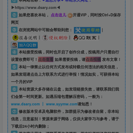
①
本网站名称：
❤迪思分享❤ 本站永久网址：
▶https://www.dsary.com◀
②
如果您喜欢本站，
点击这儿
开通VIP，同时按Ctrl+D保存
网页
③
在浏览网站中可能会帮助到您：
|
|
|
|
④
本站接受投稿，同时也开启了创作分成，投稿用户只需自行
设置收费即可！
点击查看
如果需要投稿，请
点击投稿
发布文章！
⑤
本站一律禁止以任何方式发布或转载任何违法的相关信息，
如果发现请点击上方联系方式进行举报！情况如实，可获得本站
一个月的VIP
⑥
本站资源大多存储在云盘，如发现链接失效，请联系我们我
们会第一时间更新。如遇压缩包需解压密码，一般为：
www.dsary.com 丨 www.syymw.com
请知悉！
⑦
修改版本安卓及电脑软件，加群提示为修改者自留，
非本站
信息
，注意鉴别！资源来源于网络，仅供大家学习与参考，请于
下载后24小时内删除；