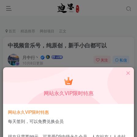
首页
精选推荐
网创项目
正文
中视频音乐号，纯原创，新手小白都可以
月中行丶
关注
私信
10月8日更新
0
55
14
付费资源
已售 175
中视频音乐号，纯原创，新手小白都可以
网站永久VIP限时特惠
此内容为付费资源，请付费后查看
1.99
限时特惠
199
￥
￥
网站永久VIP限时特惠
免费
免费
DS中级会员
DS高级会员
每天签到，可以免费兑换会员
立即购买
现在只需要99元，可享受DS中级永久会员，人在站在！人走站