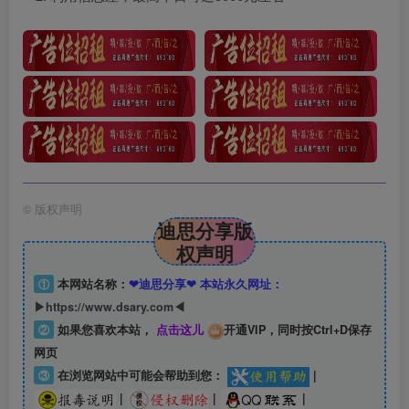
©
版权声明
迪思分享版
权声明
①
本网站名称：
❤迪思分享❤ 本站永久网址：
▶https://www.dsary.com◀
②
如果您喜欢本站，
点击这儿
开通VIP，同时按Ctrl+D保存
网页
③
在浏览网站中可能会帮助到您：
|
|
|
|