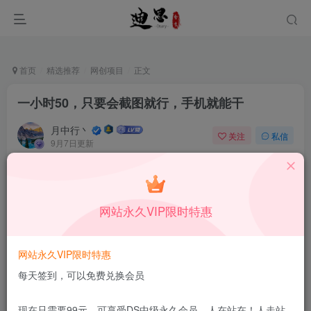
首页
精选推荐
网创项目
正文
一小时50，只要会截图就行，手机就能干
月中行丶
关注
私信
9月7日更新
0
48
14
付费资源
已售 124
一小时50，只要会截图就行，手机就能干
网站永久VIP限时特惠
此内容为付费资源，请付费后查看
9.9
限时特惠
199
￥
￥
网站永久VIP限时特惠
免费
免费
DS中级会员
DS高级会员
每天签到，可以免费兑换会员
立即购买
现在只需要99元，可享受DS中级永久会员，人在站在！人走站