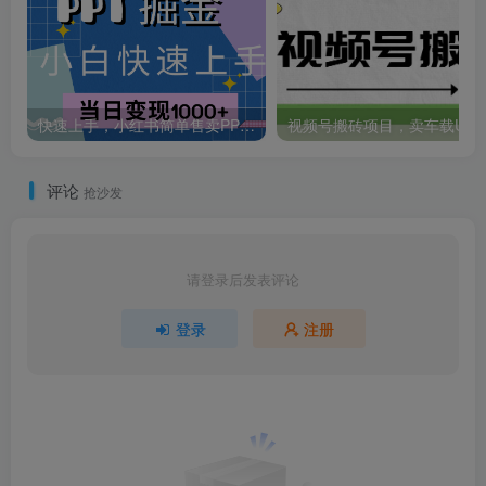
快速上手，小红书简单售卖PPT，当日变现1000+，就靠它
视频号搬砖项目，卖车
评论
抢沙发
请登录后发表评论
登录
注册