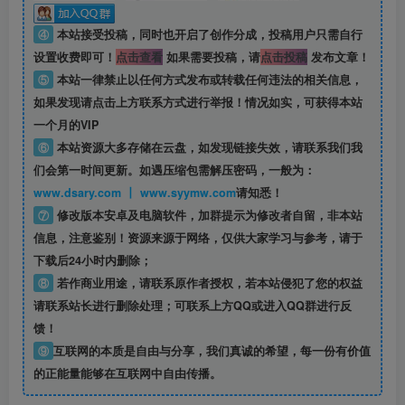
④
本站接受投稿，同时也开启了创作分成，投稿用户只需自行
设置收费即可！
点击查看
如果需要投稿，请
点击投稿
发布文章！
⑤
本站一律禁止以任何方式发布或转载任何违法的相关信息，
如果发现请点击上方联系方式进行举报！情况如实，可获得本站
一个月的VIP
⑥
本站资源大多存储在云盘，如发现链接失效，请联系我们我
们会第一时间更新。如遇压缩包需解压密码，一般为：
www.dsary.com 丨 www.syymw.com
请知悉！
⑦
修改版本安卓及电脑软件，加群提示为修改者自留，
非本站
信息
，注意鉴别！资源来源于网络，仅供大家学习与参考，请于
下载后24小时内删除；
⑧
若作商业用途，请联系原作者授权，若本站侵犯了您的权益
请联系站长进行删除处理；可联系上方QQ或进入QQ群进行反
馈！
⑨
互联网的本质是自由与分享，我们真诚的希望，每一份有价值
的正能量能够在互联网中自由传播。