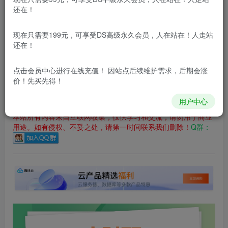
还在！
您当前未登录！建议登陆后购买，可保存购买订单
更新及时
极速下载
安全绿色
网盘下载
现在只需要199元，可享受DS高级永久会员，人在站在！人走站
还在！
本站付费资源为网络虚拟产品，由于网络资源具有极快的可复制性，一
本站内容分为：
登录回复下载，
积分下载，
RMB下载，
积分下
点击会员中心
进行在线充值！ 因站点后续维护需求，后期会涨
载及登录回复下载，都为
免费资源，
积分只需签到就可以获
价！先买先得！
得！
用户中心
本站所有内容来自互联网收集，仅供学习和交流，请勿用于商业
用途。如有侵权、不妥之处，请第一时间联系我们删除！
Q群：