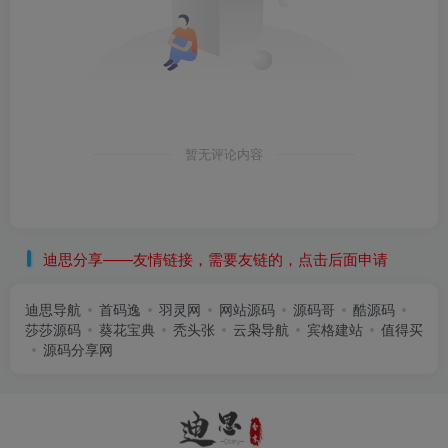
暂无评论内容
迪思分享——友情链接，需要友链的，点击后面申请
迪思导航
首码逸
羽灵网
网站源码
源码哥
酷源码
莎莎源码
葵花宝典
秃头张
云枭导航
宾格建站
值得买
源码分享网