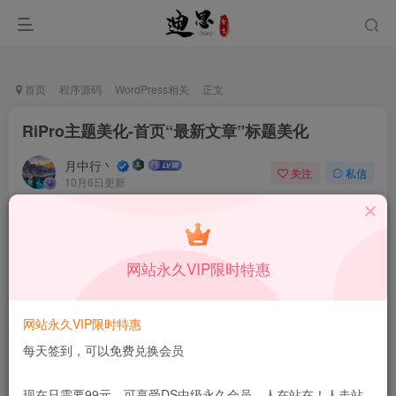
首页
程序源码
WordPress相关
正文
RiPro主题美化-首页“最新文章”标题美化
月中行丶
关注
私信
10月6日更新
0
43
9
本站所有内容来自互联网收集，仅供学习和交流，请勿用于商业
用途。如有侵权、不妥之处，请第一时间联系我们删除！
Q群：
网站永久VIP限时特惠
网站永久VIP限时特惠
每天签到，可以免费兑换会员
在ripro主题中，主题自带的首页最新文章四字标题无论
现在只需要99元，可享受DS中级永久会员，人在站在！人走站