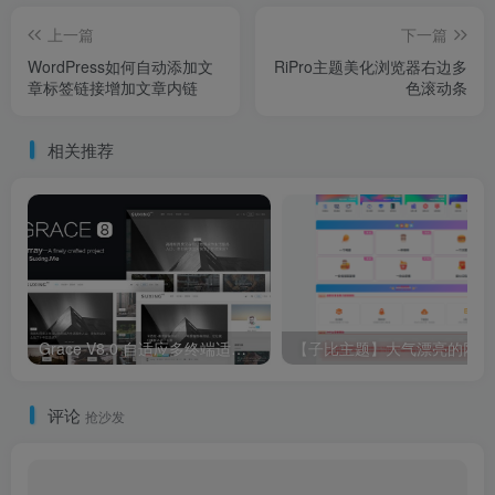
上一篇
下一篇
WordPress如何自动添加文
RiPro主题美化浏览器右边多
章标签链接增加文章内链
色滚动条
相关推荐
Grace V8.0 自适应多终端适配自媒体极客WordPress主题
【
评论
抢沙发