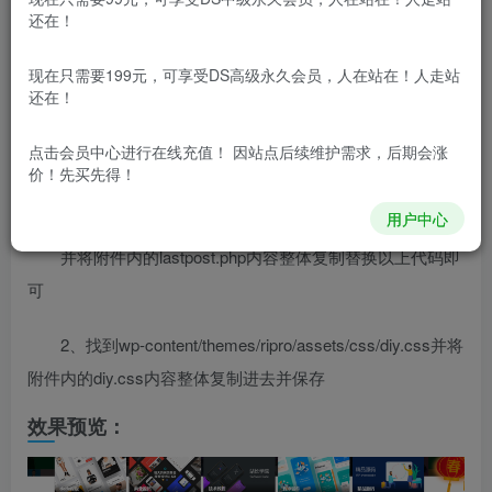
从字体还是样式来看，都比较丑，所以准备美化下，走
还在！
起……
现在只需要199元，可享受DS高级永久会员，人在站在！人走站
还在！
1、找到/wp-content/themes/ripro/parts/home-
mode/lastpost.php并找到以下代码
点击会员中心
进行在线充值！ 因站点后续维护需求，后期会涨
价！先买先得！
<
h3
class
=
"section-title"
>
<
span
>
<
i
class
=
"fa 
用户中心
并将附件内的lastpost.php内容整体复制替换以上代码即
可
2、找到wp-content/themes/ripro/assets/css/diy.css并将
附件内的diy.css内容整体复制进去并保存
效果预览：