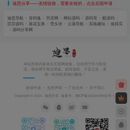
迪思分享——友情链接，需要友链的，点击后面申请
迪思导航
首码逸
羽灵网
网站源码
源码哥
酷源码
莎莎源码
葵花宝典
秃头张
云枭导航
宾格建站
值得买
源码分享网
本站所有内容来自互联网收集，仅供用于学习和交
流，请勿用于商业用途。如有侵权、不妥之处，请
第一时间联系我们删除！
友链申请
免责声明
广告合作
关于我们
Copyright © 2024 ·
迪思分享
· 备案号：
湘ICP备2023009932号-1
.