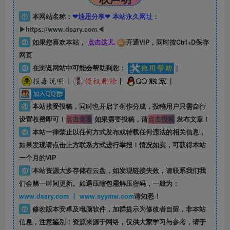
①
本网站名称：
❤迪思分享❤ 本站永久网址：
▶https://www.dsary.com◀
②
如果您喜欢本站，
点击这儿
开通VIP，同时按Ctrl+D保存
网页
③
在浏览网站中可能会帮助到您：
|
|
|
|
④
本站接受投稿，同时也开启了创作分成，投稿用户只需自行
设置收费即可！
点击查看
如果需要投稿，请
点击投稿
发布文章！
⑤
本站一律禁止以任何方式发布或转载任何违法的相关信息，
如果发现请点击上方联系方式进行举报！情况如实，可获得本站
一个月的VIP
⑥
本站资源大多存储在云盘，如发现链接失效，请联系我们我
们会第一时间更新。如遇压缩包需解压密码，一般为：
www.dsary.com 丨 www.syymw.com
请知悉！
⑦
修改版本安卓及电脑软件，加群提示为修改者自留，
非本站
信息
，注意鉴别！资源来源于网络，仅供大家学习与参考，请于