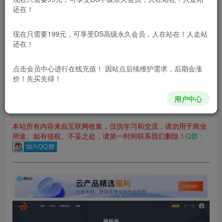
立即购买
还在！
您当前未登录！建议登陆后购买，可保存购买订单
现在只需要199元，可享受DS高级永久会员，人在站在！人走站
更新及时
极速下载
安全绿色
网盘下载
还在！
本站付费资源为网络虚拟产品，由于网络资源具有极快的可复制性，一
点击会员中心
进行在线充值！ 因站点后续维护需求，后期会涨
价！先买先得！
本站内容分为：
登录回复下载，
积分下载，
RMB下载，
积分下
载及登录回复下载，都为
免费资源，
积分只需签到就可以获
得！
用户中心
本站所有内容来自互联网收集，仅供学习和交流，请勿用于商业
用途。如有侵权、不妥之处，请第一时间联系我们删除！
Q群：