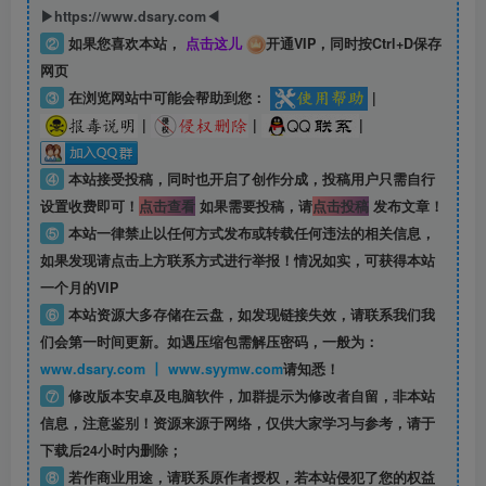
▶https://www.dsary.com◀
②
如果您喜欢本站，
点击这儿
开通VIP，同时按Ctrl+D保存
网页
③
在浏览网站中可能会帮助到您：
|
|
|
|
④
本站接受投稿，同时也开启了创作分成，投稿用户只需自行
设置收费即可！
点击查看
如果需要投稿，请
点击投稿
发布文章！
⑤
本站一律禁止以任何方式发布或转载任何违法的相关信息，
如果发现请点击上方联系方式进行举报！情况如实，可获得本站
一个月的VIP
⑥
本站资源大多存储在云盘，如发现链接失效，请联系我们我
们会第一时间更新。如遇压缩包需解压密码，一般为：
www.dsary.com 丨 www.syymw.com
请知悉！
⑦
修改版本安卓及电脑软件，加群提示为修改者自留，
非本站
信息
，注意鉴别！资源来源于网络，仅供大家学习与参考，请于
下载后24小时内删除；
⑧
若作商业用途，请联系原作者授权，若本站侵犯了您的权益