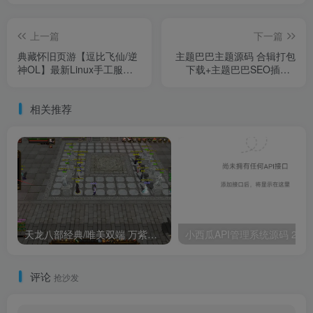
上一篇
下一篇
典藏怀旧页游【逗比飞仙/逆
主题巴巴主题源码 合辑打包
神OL】最新Linux手工服务
下载+主题巴巴SEO插件 |
端+详细搭建教程+货币修改
WordPress主题模版
教程
相关推荐
天龙八部经典/唯美双端 万紫千红4 绝情谷 单L机一键运行
小西瓜API管理系统源码 2.0
评论
抢沙发