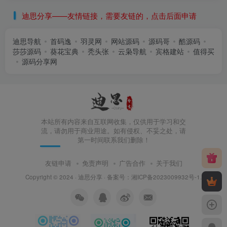
迪思分享——友情链接，需要友链的，点击后面申请
迪思导航
首码逸
羽灵网
网站源码
源码哥
酷源码
莎莎源码
葵花宝典
秃头张
云枭导航
宾格建站
值得买
源码分享网
本站所有内容来自互联网收集，仅供用于学习和交
流，请勿用于商业用途。如有侵权、不妥之处，请
第一时间联系我们删除！
友链申请
免责声明
广告合作
关于我们
Copyright © 2024 ·
迪思分享
· 备案号：
湘ICP备2023009932号-1
.