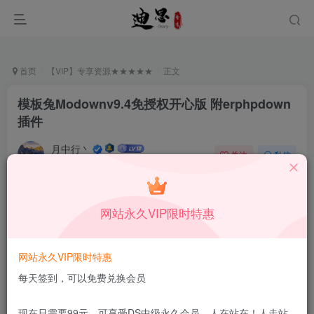
首页
【VIP】专享资源★★★★★
正文
模板兔Modownv9.4免授权开心版 附erphpdown
插件
月中行丶
关注
私信
3月2日更新
0
137
10
付费资源
已售 183
网站永久VIP限时特惠
模板兔Modownv9.4免授权开心版 附erphpdown插件
此内容为付费资源，请付费后查看
9.9
网站永久VIP限时特惠
限时特惠
99
￥
￥
每天签到，可以免费兑换会员
免费
免费
DS中级会员
DS高级会员
现在只需要99元，可享受DS中级永久会员，人在站在！人走站