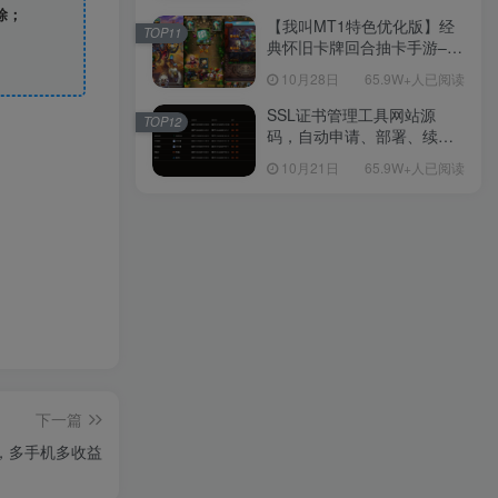
除；
Linux服务端源码-视频架设
【我叫MT1特色优化版】经
TOP11
教程
典怀旧卡牌回合抽卡手游–打
包Linux服务端源码视频架设
10月28日
65.9W+人已阅读
教程-多功能GM后台工具-网
页注册-安卓版本！
SSL证书管理工具网站源
TOP12
码，自动申请、部署、续期
网站证书
10月21日
65.9W+人已阅读
下一篇
，多手机多收益