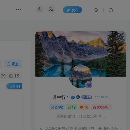
发布
私信
39
15
已售 84
月中行丶
关注
2792
12
16
6355W+
这家伙很懒，什么都没有写...
DCSHOP自动发卡商城用户可开通分店分销，支持实物发货，自带博客功能