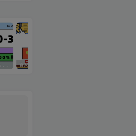
用AI改歌词演唱1.0-3.0合集，暴力涨粉玩法，轻松过原创
百家号最新玩法无脑操作 单号日入200+ 可批量 适合新手小白