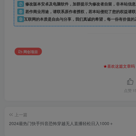
⑦
修改版本安卓及电脑软件，加群提示为修改者自留，
非本站信息
⑧
若作商业用途，请联系原作者授权，若本站侵犯了您的权益请联
⑨
互联网的本质是自由与分享，我们真诚的希望，每一份有价值的
网创项目
★喜欢这篇文章吗
点赞
1
上一篇
2024最热门快手抖音恐怖穿越无人直播轻松日入1000＋