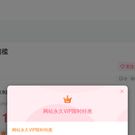
门槛
关注
0
京东掘金-单设备日收益300-500-日提-无门槛
此内容为付费资源，请付费后查看
网站永久VIP限时特惠
1.99
限时特惠
199
￥
￥
网站永久VIP限时特惠
免费
免费
DS中级会员
DS高级会员