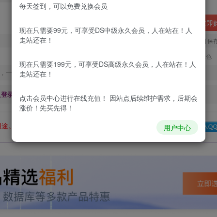
每天签到，可以免费兑换会员
立即
现在只需要99元，可享受DS中级永久会员，人在站在！人
走站还在！
您当前未登录！建议登陆后购买，可保
更新及时
极速下载
安全绿色
现在只需要199元，可享受DS高级永久会员，人在站在！人
，一经出售不予退款，购买如有疑问请及时联系站长QQ：
走站还在！
及登录回复下载，都为
免费资源，
积分只需签到就可以获得！
点击会员中心
进行在线充值！ 因站点后续维护需求，后期会
涨价！先买先得！
用途。如有侵权、不妥之处，请第一时间联系我们删除！
Q群：
用户中心