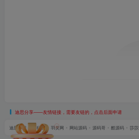
迪思分享——友情链接，需要友链的，点击后面申请
×
迪思导航
首码逸
羽灵网
网站源码
源码哥
酷源码
莎莎