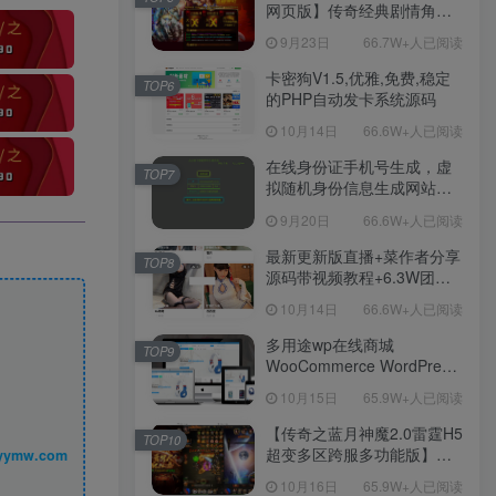
网页版】传奇经典剧情角色
扮演网页游戏-一键单机-打包
9月23日
66.7W+人已阅读
Win服务端源码视频架设教
程！
卡密狗V1.5,优雅,免费,稳定
TOP6
的PHP自动发卡系统源码
10月14日
66.6W+人已阅读
在线身份证手机号生成，虚
TOP7
拟随机身份信息生成网站源
码
9月20日
66.6W+人已阅读
最新更新版直播+菜作者分享
TOP8
源码带视频教程+6.3W团购
新后台带游戏设置版本源码
10月14日
66.6W+人已阅读
【源码+教程】
多用途wp在线商城
TOP9
WooCommerce WordPress
主题
10月15日
65.9W+人已阅读
【传奇之蓝月神魔2.0雷霆H5
TOP10
超变多区跨服多功能版】三
丨 www.syymw.com
网H5全网通传奇手游-最新整
10月16日
65.9W+人已阅读
理单机一键即玩镜像端-打包