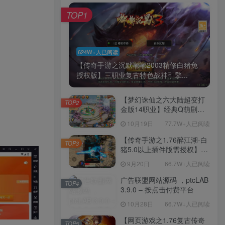
TOP1
624W+人已阅读
【传奇手游之沉默嘟嘟2003精修白猪免
授权版】三职业复古特色战神引擎...
【梦幻诛仙之六大陆超变打
TOP2
金版14职业】经典Q萌剧情
回合手游-一键镜像-打包
10月19日
77.7W+人已阅读
Linux服务端源码视频架设教
程-新版多功能GM网页后台
【传奇手游之1.76醉江湖-白
TOP3
工具-安卓苹果IOS双端版
猪5.0以上插件版需授权】三
本！
职业复古特色战神引擎传奇
9月20日
66.7W+人已阅读
手游-Win服务端源码视频架
设教程-新版GM多功能网页
广告联盟网站源码 ，ptcLAB
TOP4
授权物品后台-九层妖塔-法宠
3.9.0 – 按点击付费平台
系统-历练殿堂-尸家重地-GM
10月28日
66.7W+人已阅读
直冲网页后台-安卓苹果IOS
双端版本！
【网页游戏之1.76复古传奇
TOP5