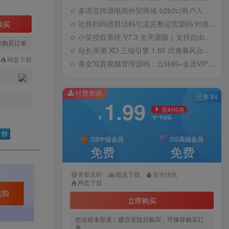
多语言跨境电商外贸商城-b2b2c|商户入驻|随机物流|信用分|平台代发
社群扫码进群活码引流完整运营源码/对接免签约支付接口/推广正常绑定下级
购买
小笑授权系统 V7.3 全开源版｜支持自由二次开发
存购买订单
站长亲测 XO 三端引擎 1.80 武夷暴风合击复古传奇手游服务端 魔神领域盘古圣地降魔天堂
网盘下载
美女写真视频管理源码：云转码+会员VIP系统，一键采集+代理系统全支持
付费资源
已售 84
1.99
限时特惠
199
￥
￥
DS中级会员
DS高级会员
免费
免费
更新及时
极速下载
安全绿色
网盘下载
立即购买
您当前未登录！建议登陆后购买，可保存购买订
单