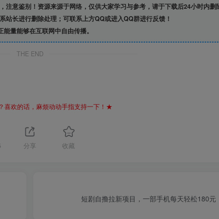
，注意鉴别！资源来源于网络，仅供大家学习与参考，请于下载后24小时内删
系站长进行删除处理；可联系上方QQ或进入QQ群进行反馈！
正能量能够在互联网中自由传播。
THE END
？喜欢的话，麻烦动动手指支持一下！★
5
分享
收藏
短剧自撸拉新项目，一部手机每天轻松180元