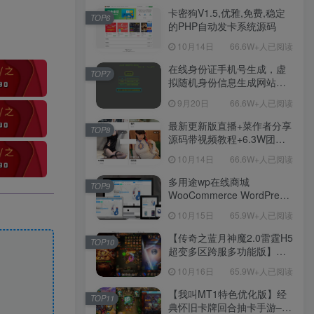
程！
卡密狗V1.5,优雅,免费,稳定
TOP6
的PHP自动发卡系统源码
10月14日
66.6W+人已阅读
在线身份证手机号生成，虚
TOP7
拟随机身份信息生成网站源
码
9月20日
66.6W+人已阅读
最新更新版直播+菜作者分享
TOP8
源码带视频教程+6.3W团购
新后台带游戏设置版本源码
10月14日
66.6W+人已阅读
【源码+教程】
多用途wp在线商城
TOP9
WooCommerce WordPress
主题
10月15日
65.9W+人已阅读
【传奇之蓝月神魔2.0雷霆H5
TOP10
超变多区跨服多功能版】三
网H5全网通传奇手游-最新整
10月16日
65.9W+人已阅读
理单机一键即玩镜像端-打包
Linux服务端源码-视频架设
【我叫MT1特色优化版】经
TOP11
教程
典怀旧卡牌回合抽卡手游–打