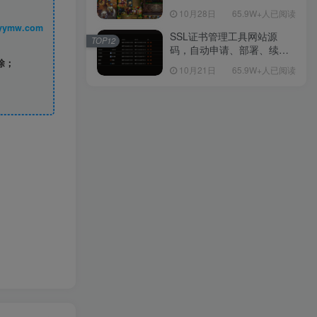
包Linux服务端源码视频架设
10月28日
65.9W+人已阅读
教程-多功能GM后台工具-网
丨 www.syymw.com
页注册-安卓版本！
SSL证书管理工具网站源
TOP12
码，自动申请、部署、续期
网站证书
除；
10月21日
65.9W+人已阅读