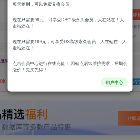
每天签到，可以免费兑换会员
立即
现在只需要99元，可享受DS中级永久会员，人在站在！人
走站还在！
您当前未登录！建议登陆后购买，可保
更新及时
极速下载
安全绿色
现在只需要199元，可享受DS高级永久会员，人在站在！人
，一经出售不予退款，购买如有疑问请及时联系站长QQ：
走站还在！
及登录回复下载，都为
免费资源，
积分只需签到就可以获得！
点击会员中心
进行在线充值！ 因站点后续维护需求，后期会
涨价！先买先得！
用途。如有侵权、不妥之处，请第一时间联系我们删除！
Q群：
用户中心