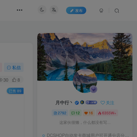
发布
私信
30
8
已售 89
月中行丶
关注
2792
12
16
6355W+
这家伙很懒，什么都没有写...
DCSHOP自动发卡商城用户可开通分店分销，支持实物发货，自带博客功能