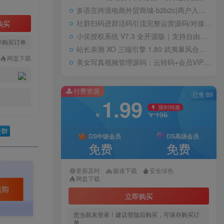
多语言跨境电商外贸商城-b2b2c|商户入驻|随机物流|信用分|平台代发
社群扫码进群活码引流完整运营源码/对接免签约支付接口/推广正常绑定下级
购买
小笑授权系统 V7.3 全开源版｜支持自由二次开发
存购买订单
站长亲测 XO 三端引擎 1.80 武夷暴风合击复古传奇手游服务端 魔神领域盘古圣地降魔天堂
网盘下载
美女写真视频管理源码：云转码+会员VIP系统，一键采集+代理系统全支持
付费资源
已售 89
1.99
限时特惠
199
￥
￥
DS中级会员
DS高级会员
免费
免费
更新及时
极速下载
安全绿色
网盘下载
立即购买
您当前未登录！建议登陆后购买，可保存购买订
单