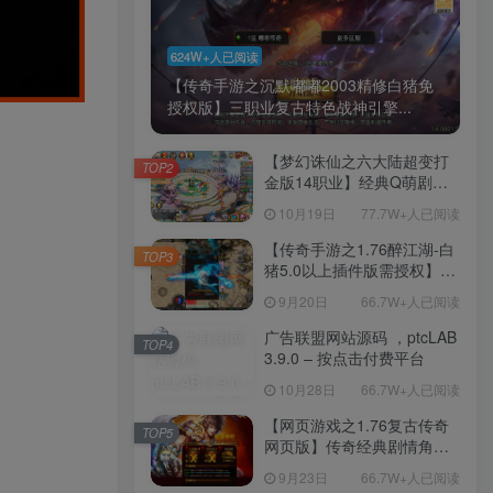
624W+人已阅读
【传奇手游之沉默嘟嘟2003精修白猪免
授权版】三职业复古特色战神引擎...
【梦幻诛仙之六大陆超变打
TOP2
金版14职业】经典Q萌剧情
回合手游-一键镜像-打包
10月19日
77.7W+人已阅读
Linux服务端源码视频架设教
程-新版多功能GM网页后台
【传奇手游之1.76醉江湖-白
TOP3
工具-安卓苹果IOS双端版
猪5.0以上插件版需授权】三
本！
职业复古特色战神引擎传奇
9月20日
66.7W+人已阅读
手游-Win服务端源码视频架
设教程-新版GM多功能网页
广告联盟网站源码 ，ptcLAB
TOP4
授权物品后台-九层妖塔-法宠
3.9.0 – 按点击付费平台
系统-历练殿堂-尸家重地-GM
10月28日
66.7W+人已阅读
直冲网页后台-安卓苹果IOS
双端版本！
【网页游戏之1.76复古传奇
TOP5
网页版】传奇经典剧情角色
扮演网页游戏-一键单机-打包
9月23日
66.7W+人已阅读
Win服务端源码视频架设教