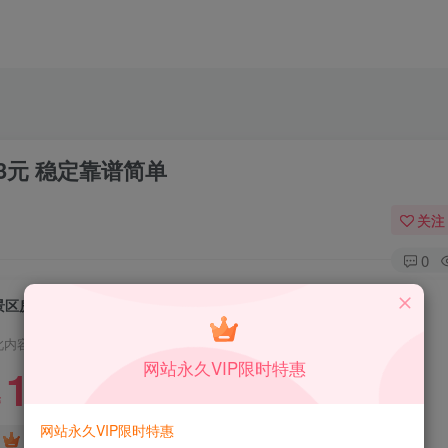
3元 稳定靠谱简单
关注
0
景区房票合作 被动增值收益 单账号日入83元 稳定靠谱简单
此内容为付费资源，请付费后查看
网站永久VIP限时特惠
1.99
限时特惠
199
￥
￥
网站永久VIP限时特惠
免费
免费
DS中级会员
DS高级会员