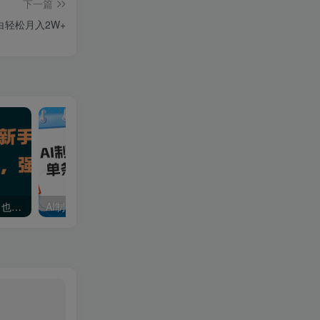
下一篇
条号掘金 每天半小时 做了就出钱 小白轻松月入2W+
小红书漫画赛道，新手小白也可日入 500+，强势引爆宝妈粉
AI制作宠物治愈系视频，单条视频播放500W+，日变现1000+