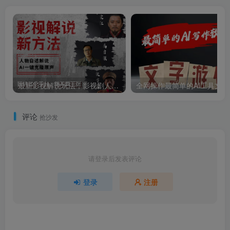
最新影视解说玩法，影视剧人物自述，AI一键克隆生成，无需写文案 各个平台流量通吃，每天轻松两三张
全网操作最
评论
抢沙发
请登录后发表评论
登录
注册