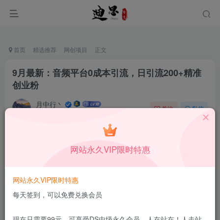
首页
精选推荐
网创项目
正文
9月最新：音频平台0成本引流，日引流200+精准
创业粉
月中行丶
关注
私信
9月18日更新
0
55
14
付费资源
已售 150
网站永久VIP限时特惠
9月最新：音频平台0成本引流，日引流200+精准创业粉
此内容为付费资源，请付费后查看
1.99
网站永久VIP限时特惠
限时特惠
199
￥
￥
每天签到，可以免费兑换会员
免费
免费
DS中级会员
DS高级会员
现在只需要99元，可享受DS中级永久会员，人在站在！人走站