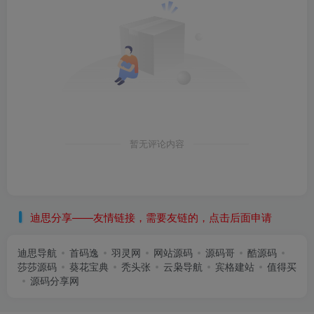
暂无评论内容
迪思分享——友情链接，需要友链的，点击后面申请
迪思导航
首码逸
羽灵网
网站源码
源码哥
酷源码
莎莎源码
葵花宝典
秃头张
云枭导航
宾格建站
值得买
源码分享网