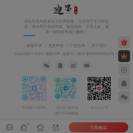
本站所有内容来自互联网收集，仅供用于学习和交
流，请勿用于商业用途。如有侵权、不妥之处，请
第一时间联系我们删除！
友链申请
免责声明
广告合作
关于我们
Copyright © 2024 ·
迪思分享
· 备案号：
湘ICP备2023009932号-1
.
扫码加入QQ群
【D.S】软件资
关注公众号
源分享QQ频道
14
立即购买