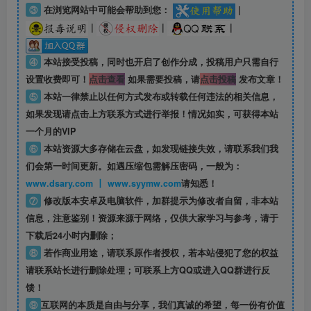
③
在浏览网站中可能会帮助到您：
|
|
|
|
④
本站接受投稿，同时也开启了创作分成，投稿用户只需自行
设置收费即可！
点击查看
如果需要投稿，请
点击投稿
发布文章！
⑤
本站一律禁止以任何方式发布或转载任何违法的相关信息，
如果发现请点击上方联系方式进行举报！情况如实，可获得本站
一个月的VIP
⑥
本站资源大多存储在云盘，如发现链接失效，请联系我们我
们会第一时间更新。如遇压缩包需解压密码，一般为：
www.dsary.com 丨 www.syymw.com
请知悉！
⑦
修改版本安卓及电脑软件，加群提示为修改者自留，
非本站
信息
，注意鉴别！资源来源于网络，仅供大家学习与参考，请于
下载后24小时内删除；
⑧
若作商业用途，请联系原作者授权，若本站侵犯了您的权益
请联系站长进行删除处理；可联系上方QQ或进入QQ群进行反
馈！
⑨
互联网的本质是自由与分享，我们真诚的希望，每一份有价值