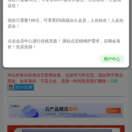
立即购买
还在！
您当前未登录！建议登陆后购买，可保存购买订单
现在只需要199元，可享受DS高级永久会员，人在站在！人走站
更新及时
极速下载
安全绿色
网盘下载
还在！
本站付费资源为网络虚拟产品，由于网络资源具有极快的可复制性，一
点击会员中心
进行在线充值！ 因站点后续维护需求，后期会涨
价！先买先得！
本站内容分为：
登录回复下载，
积分下载，
RMB下载，
积分下
载及登录回复下载，都为
免费资源，
积分只需签到就可以获
得！
用户中心
本站所有内容来自互联网收集，仅供学习和交流，请勿用于商业
用途。如有侵权、不妥之处，请第一时间联系我们删除！
Q群：