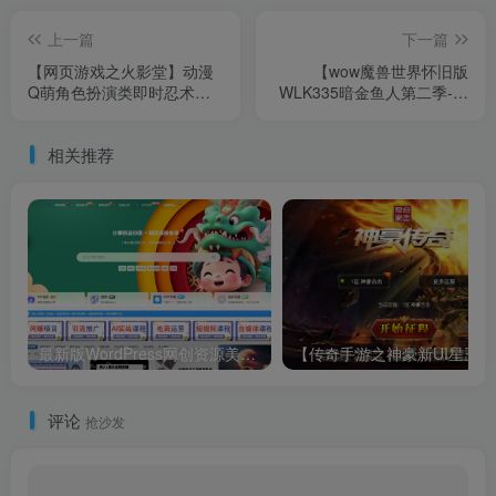
上一篇
下一篇
【网页游戏之火影堂】动漫
【wow魔兽世界怀旧版
Q萌角色扮演类即时忍术动
WLK335暗金鱼人第二季-高
作剧情网页游戏-整理一键单
清蓝光版】3D巨作端游-Win
机-打包Win服务端源码视频
服务端源码视频架设教程-网
相关推荐
架设教程！
页注册-GM指令教程-完整
PC客户端！
最新版WordPress网创资源美化主题整站源码
评论
抢沙发