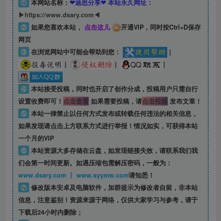
①
本网站名称：
❤迪思分享❤ 本站永久网址：
▶https://www.dsary.com◀
②
如果您喜欢本站，
点击这儿
开通VIP，同时按Ctrl+D保存
网页
③
在浏览网站中可能会帮助到您：
|
|
|
|
④
本站接受投稿，同时也开启了创作分成，投稿用户只需自行
设置收费即可！
点击查看
如果需要投稿，请
点击投稿
发布文章！
⑤
本站一律禁止以任何方式发布或转载任何违法的相关信息，
如果发现请点击上方联系方式进行举报！情况如实，可获得本站
一个月的VIP
⑥
本站资源大多存储在云盘，如发现链接失效，请联系我们我
们会第一时间更新。如遇压缩包需解压密码，一般为：
www.dsary.com 丨 www.syymw.com
请知悉！
⑦
修改版本安卓及电脑软件，加群提示为修改者自留，
非本站
信息
，注意鉴别！资源来源于网络，仅供大家学习与参考，请于
下载后24小时内删除；