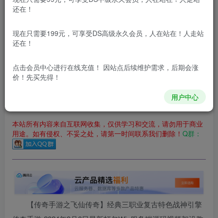
立即购买
还在！
您当前未登录！建议登陆后购买，可保存购买订单
现在只需要199元，可享受DS高级永久会员，人在站在！人走站
更新及时
极速下载
安全绿色
网盘下载
还在！
本站付费资源为网络虚拟产品，由于网络资源具有极快的可复制性，一
点击会员中心
进行在线充值！ 因站点后续维护需求，后期会涨
价！先买先得！
本站内容分为：
登录回复下载，
积分下载，
RMB下载，
积分下
载及登录回复下载，都为
免费资源，
积分只需签到就可以获
得！
用户中心
本站所有内容来自互联网收集，仅供学习和交流，请勿用于商业
用途。如有侵权、不妥之处，请第一时间联系我们删除！
Q群：
【传奇手游之飞仙传奇】经典三职业复古特色战神引擎