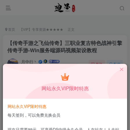
首页
【VIP】专享资源★★★★★
正文
【传奇手游之飞仙传奇】三职业复古特色战神引擎
传奇手游-Win服务端源码视频架设教程
月中行丶
关注
私信
9月14日更新
0
6.6W+
11
付费资源
已售 83
网站永久VIP限时特惠
【传奇手游之飞仙传奇】三职业复古特色战神引擎传奇手游-Win服务端源码视频架设教程
此内容为付费资源，请付费后查看
19.9
网站永久VIP限时特惠
限时特惠
99
￥
￥
每天签到，可以免费兑换会员
2.99
免费
DS中级会员
￥
DS高级会员
现在只需要99元，可享受DS中级永久会员，人在站在！人走站