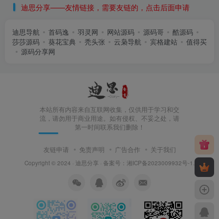
迪思分享——友情链接，需要友链的，点击后面申请
迪思导航
首码逸
羽灵网
网站源码
源码哥
酷源码
莎莎源码
葵花宝典
秃头张
云枭导航
宾格建站
值得买
源码分享网
本站所有内容来自互联网收集，仅供用于学习和交
流，请勿用于商业用途。如有侵权、不妥之处，请
第一时间联系我们删除！
友链申请
免责声明
广告合作
关于我们
Copyright © 2024 ·
迪思分享
· 备案号：
湘ICP备2023009932号-1
.