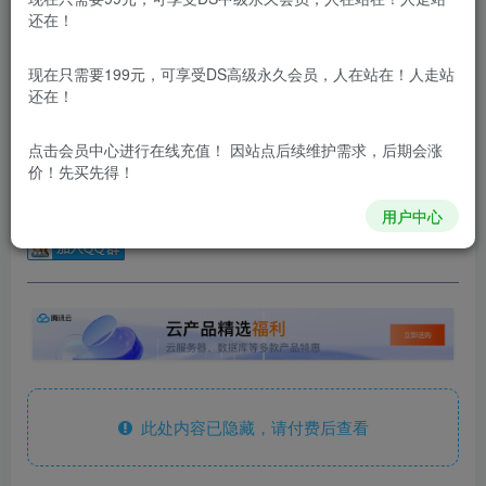
还在！
您当前未登录！建议登陆后购买，可保存购买订单
更新及时
极速下载
安全绿色
网盘下载
现在只需要199元，可享受DS高级永久会员，人在站在！人走站
还在！
本站内容分为：
登录回复下载，
积分下载，
RMB下载，
积分下
载及登录回复下载，都为
免费资源，
积分只需签到就可以获
得！
点击会员中心
进行在线充值！ 因站点后续维护需求，后期会涨
价！先买先得！
本站所有内容来自互联网收集，仅供学习和交流，请勿用于商业
用户中心
用途。如有侵权、不妥之处，请第一时间联系我们删除！
Q群：
此处内容已隐藏，请付费后查看