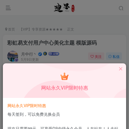
首页
【VIP】专享资源★★★★★
正文
彩虹易支付用户中心美化主题 模版源码
月中行丶
关注
私信
5月9日更新
0
5.6W+
35
付费阅读
已售 146
彩虹易支付用户中心美化主题 模版源码
网站永久VIP限时特惠
此内容为付费阅读，请付费后查看
9.9
限时特惠
99
￥
￥
网站永久VIP限时特惠
免费
免费
DS中级会员
DS高级会员
每天签到，可以免费兑换会员
立即购买
现在只需要99元，可享受DS中级永久会员，人在站在！人走站