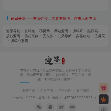
迪思分享——友情链接，需要友链的，点击后面申请
迪思导航
首码逸
羽灵网
网站源码
源码哥
酷源码
莎莎源码
葵花宝典
秃头张
云枭导航
宾格建站
值得买
源码分享网
本站所有内容来自互联网收集，仅供用于学习和交
流，请勿用于商业用途。如有侵权、不妥之处，请
第一时间联系我们删除！
友链申请
免责声明
广告合作
关于我们
Copyright © 2024 ·
迪思分享
· 备案号：
湘ICP备2023009932号-1
.