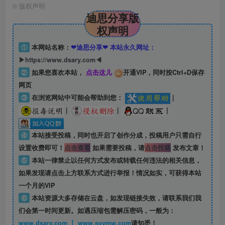
©
版权声明
迪思分享版
权声明
①
本网站名称：
❤迪思分享❤ 本站永久网址：
▶https://www.dsary.com◀
②
如果您喜欢本站，
点击这儿
开通VIP，同时按Ctrl+D保存
网页
③
在浏览网站中可能会帮助到您：
|
|
|
|
④
本站接受投稿，同时也开启了创作分成，投稿用户只需自行
设置收费即可！
点击查看
如果需要投稿，请
点击投稿
发布文章！
⑤
本站一律禁止以任何方式发布或转载任何违法的相关信息，
如果发现请点击上方联系方式进行举报！情况如实，可获得本站
一个月的VIP
⑥
本站资源大多存储在云盘，如发现链接失效，请联系我们我
们会第一时间更新。如遇压缩包需解压密码，一般为：
www.dsary.com 丨 www.syymw.com
请知悉！