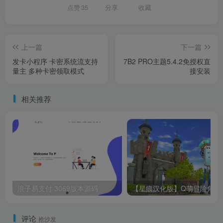
点赞
35
分享
收藏
上一篇
下一篇
发卡小程序 卡密系统流支持
7B2 PRO主题5.4.2免授权直
量主 多种卡密领取模式
接安装
相关推荐
浪子易支付 3069版本源码
【星痕汉化版】Q萌冒险角色扮演剧
评论
抢沙发