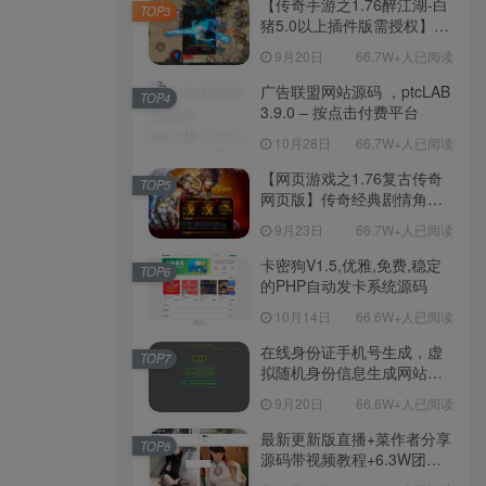
【传奇手游之1.76醉江湖-白
TOP3
工具-安卓苹果IOS双端版
猪5.0以上插件版需授权】三
本！
职业复古特色战神引擎传奇
9月20日
66.7W+人已阅读
手游-Win服务端源码视频架
设教程-新版GM多功能网页
广告联盟网站源码 ，ptcLAB
TOP4
授权物品后台-九层妖塔-法宠
3.9.0 – 按点击付费平台
系统-历练殿堂-尸家重地-GM
10月28日
66.7W+人已阅读
直冲网页后台-安卓苹果IOS
双端版本！
【网页游戏之1.76复古传奇
TOP5
网页版】传奇经典剧情角色
扮演网页游戏-一键单机-打包
9月23日
66.7W+人已阅读
Win服务端源码视频架设教
程！
卡密狗V1.5,优雅,免费,稳定
TOP6
的PHP自动发卡系统源码
10月14日
66.6W+人已阅读
在线身份证手机号生成，虚
TOP7
拟随机身份信息生成网站源
码
9月20日
66.6W+人已阅读
最新更新版直播+菜作者分享
TOP8
源码带视频教程+6.3W团购
新后台带游戏设置版本源码