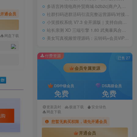
多语言跨境电商外贸商城-b2b2c|商户入驻|随机物流|信用分|平台代发
先开通会员
社群扫码进群活码引流完整运营源码/对接免签约支付接口/推广正常绑定下级
小笑授权系统 V7.3 全开源版｜支持自由二次开发
站长亲测 XO 三端引擎 1.80 武夷暴风合击复古传奇手游服务端 魔神领域盘古圣地降魔天堂
网盘下载
美女写真视频管理源码：云转码+会员VIP系统，一键采集+代理系统全支持
付费资源
已售 27
会员专属资源
DS中级会员
DS高级会员
免费
免费
更新及时
极速下载
安全绿色
网盘下载
您暂无购买权限，请先开通会员
开通会员