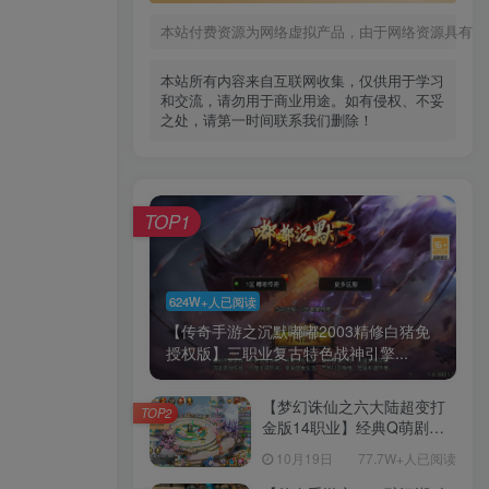
本站付费资源为网络虚拟产品，由于网络资源具有极
本站所有内容来自互联网收集，仅供用于学习
和交流，请勿用于商业用途。如有侵权、不妥
之处，请第一时间联系我们删除！
TOP1
624W+人已阅读
【传奇手游之沉默嘟嘟2003精修白猪免
授权版】三职业复古特色战神引擎...
【梦幻诛仙之六大陆超变打
TOP2
金版14职业】经典Q萌剧情
回合手游-一键镜像-打包
10月19日
77.7W+人已阅读
Linux服务端源码视频架设教
程-新版多功能GM网页后台