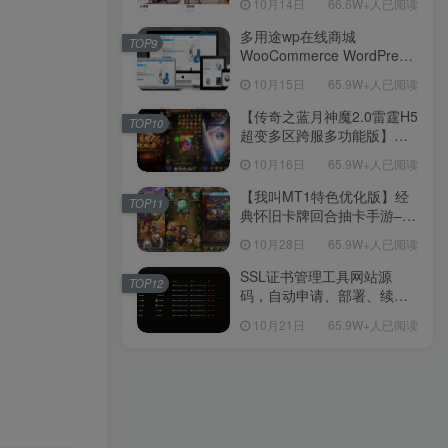
10月14日
66.6W+人已阅读
【源码+教程】
多用途wp在线商城
TOP9
WooCommerce WordPress
主题
10月15日
65.9W+人已阅读
【传奇之蓝月神魔2.0雷霆H5
TOP10
超变多区跨服多功能版】三
网H5全网通传奇手游-最新整
10月16日
65.9W+人已阅读
理单机一键即玩镜像端-打包
Linux服务端源码-视频架设
【我叫MT1特色优化版】经
TOP11
教程
典怀旧卡牌回合抽卡手游–打
包Linux服务端源码视频架设
10月28日
65.9W+人已阅读
教程-多功能GM后台工具-网
页注册-安卓版本！
SSL证书管理工具网站源
TOP12
码，自动申请、部署、续期
网站证书
10月21日
65.9W+人已阅读