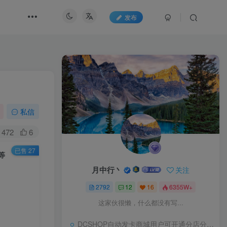
发布
私信
472
6
已售 27
等
月中行丶
关注
2792
12
16
6355W+
这家伙很懒，什么都没有写...
DCSHOP自动发卡商城用户可开通分店分销，支持实物发货，自带博客功能