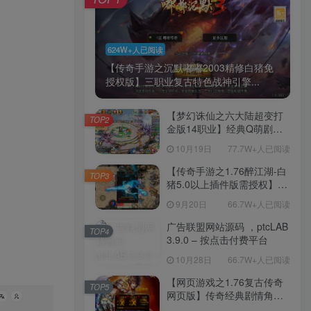
624W+人已阅读
【传奇手游之沉默嘟嘟2003精修白猪免
授权版】三职业复古特色战神引擎...
【梦幻诛仙之六大陆超变打
TOP2
金版14职业】经典Q萌剧情
回合手游-一键镜像-打包
10月19日
77.7W+人已阅读
Linux服务端源码视频架设教
程-新版多功能GM网页后台
【传奇手游之1.76醉江湖-白
TOP3
工具-安卓苹果IOS双端版
猪5.0以上插件版需授权】三
本！
职业复古特色战神引擎传奇
9月20日
66.7W+人已阅读
手游-Win服务端源码视频架
设教程-新版GM多功能网页
广告联盟网站源码 ，ptcLAB
TOP4
授权物品后台-九层妖塔-法宠
3.9.0 – 按点击付费平台
系统-历练殿堂-尸家重地-GM
10月28日
66.7W+人已阅读
直冲网页后台-安卓苹果IOS
双端版本！
【网页游戏之1.76复古传奇
TOP5
网页版】传奇经典剧情角色
扮演网页游戏-一键单机-打包