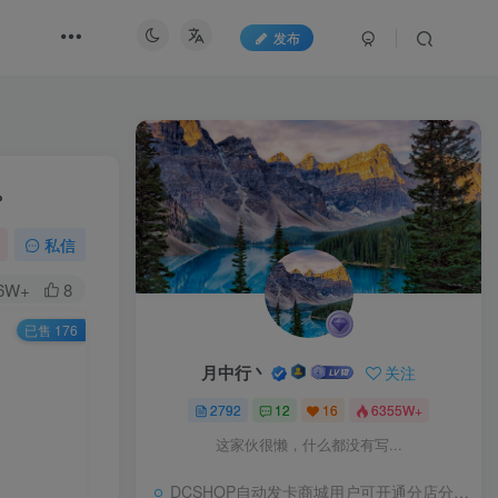
发布
。
私信
.6W+
8
已售 176
。
月中行丶
关注
2792
12
16
6355W+
这家伙很懒，什么都没有写...
DCSHOP自动发卡商城用户可开通分店分销，支持实物发货，自带博客功能