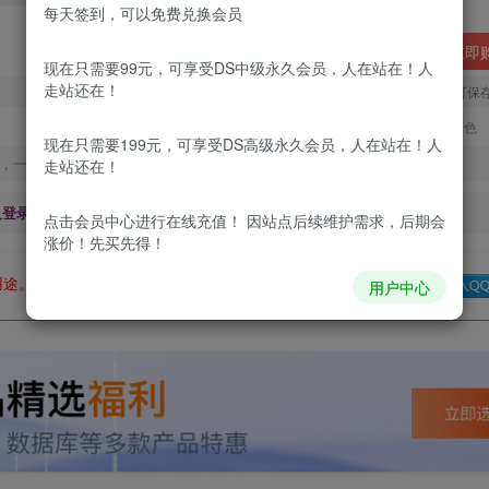
每天签到，可以免费兑换会员
立即
现在只需要99元，可享受DS中级永久会员，人在站在！人
走站还在！
您当前未登录！建议登陆后购买，可保
更新及时
极速下载
安全绿色
现在只需要199元，可享受DS高级永久会员，人在站在！人
，一经出售不予退款，购买如有疑问请及时联系站长QQ：
走站还在！
及登录回复下载，都为
免费资源，
积分只需签到就可以获得！
点击会员中心
进行在线充值！ 因站点后续维护需求，后期会
涨价！先买先得！
用途。如有侵权、不妥之处，请第一时间联系我们删除！
Q群：
用户中心