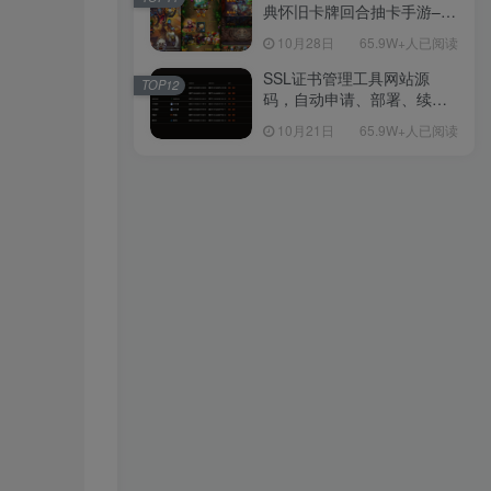
教程
典怀旧卡牌回合抽卡手游–打
包Linux服务端源码视频架设
10月28日
65.9W+人已阅读
教程-多功能GM后台工具-网
页注册-安卓版本！
SSL证书管理工具网站源
TOP12
码，自动申请、部署、续期
网站证书
10月21日
65.9W+人已阅读