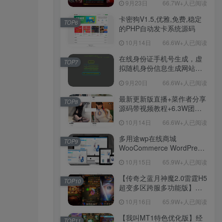
9月23日
66.7W+人已阅读
Win服务端源码视频架设教
程！
卡密狗V1.5,优雅,免费,稳定
TOP6
的PHP自动发卡系统源码
10月14日
66.6W+人已阅读
在线身份证手机号生成，虚
TOP7
拟随机身份信息生成网站源
码
9月20日
66.6W+人已阅读
最新更新版直播+菜作者分享
TOP8
源码带视频教程+6.3W团购
新后台带游戏设置版本源码
10月14日
66.6W+人已阅读
【源码+教程】
多用途wp在线商城
TOP9
WooCommerce WordPress
主题
10月15日
65.9W+人已阅读
【传奇之蓝月神魔2.0雷霆H5
TOP10
超变多区跨服多功能版】三
网H5全网通传奇手游-最新整
10月16日
65.9W+人已阅读
理单机一键即玩镜像端-打包
Linux服务端源码-视频架设
【我叫MT1特色优化版】经
TOP11