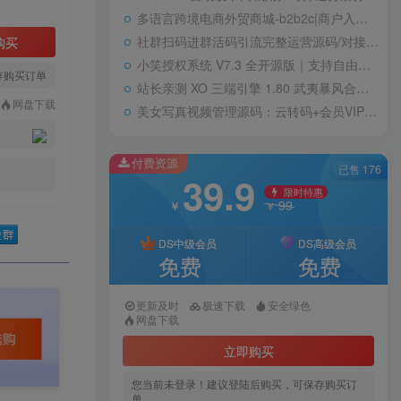
多语言跨境电商外贸商城-b2b2c|商户入驻|随机物流|信用分|平台代发
社群扫码进群活码引流完整运营源码/对接免签约支付接口/推广正常绑定下级
购买
小笑授权系统 V7.3 全开源版｜支持自由二次开发
存购买订单
站长亲测 XO 三端引擎 1.80 武夷暴风合击复古传奇手游服务端 魔神领域盘古圣地降魔天堂
网盘下载
美女写真视频管理源码：云转码+会员VIP系统，一键采集+代理系统全支持
付费资源
已售 176
39.9
限时特惠
99
￥
￥
DS中级会员
DS高级会员
免费
免费
更新及时
极速下载
安全绿色
网盘下载
立即购买
您当前未登录！建议登陆后购买，可保存购买订
单