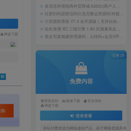
多语言跨境电商外贸商城-b2b2c|商户入驻|随机物流|信用分|平台代发
社群扫码进群活码引流完整运营源码/对接免签约支付接口/推广正常绑定下级
小笑授权系统 V7.3 全开源版｜支持自由二次开发
站长亲测 XO 三端引擎 1.80 武夷暴风合击复古传奇手游服务端 魔神领域盘古圣地降魔天堂
网盘下载
美女写真视频管理源码：云转码+会员VIP系统，一键采集+代理系统全支持
已售 25
免费内容
更新及时
极速下载
安全绿色
网盘下载
登录查看
本站付费资源为网络虚拟产品，由于网络资源具有极