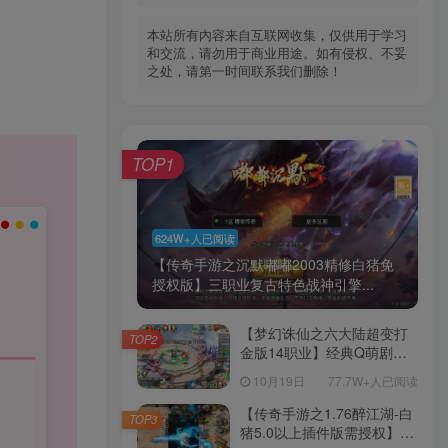
本站所有内容来自互联网收集，仅供用于学习
和交流，请勿用于商业用途。如有侵权、不妥
之处，请第一时间联系我们删除！
TOP1
624W+人已阅读
【传奇手游之沉默嘟嘟2003精修白猪免
授权版】三职业复古特色战神引擎...
【梦幻诛仙之六大陆超变打
TOP2
金版14职业】经典Q萌剧情
回合手游-一键镜像-打包
10月19日
77.7W+人已阅读
Linux服务端源码视频架设教
程-新版多功能GM网页后台
【传奇手游之1.76醉江湖-白
TOP3
工具-安卓苹果IOS双端版
猪5.0以上插件版需授权】三
本！