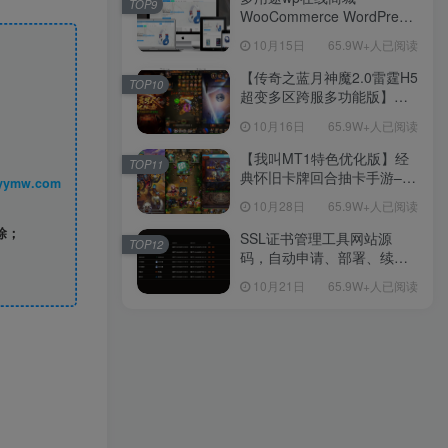
TOP9
WooCommerce WordPress
主题
10月15日
65.9W+人已阅读
【传奇之蓝月神魔2.0雷霆H5
TOP10
超变多区跨服多功能版】三
网H5全网通传奇手游-最新整
10月16日
65.9W+人已阅读
理单机一键即玩镜像端-打包
Linux服务端源码-视频架设
【我叫MT1特色优化版】经
TOP11
教程
典怀旧卡牌回合抽卡手游–打
丨 www.syymw.com
包Linux服务端源码视频架设
10月28日
65.9W+人已阅读
教程-多功能GM后台工具-网
页注册-安卓版本！
除；
SSL证书管理工具网站源
TOP12
码，自动申请、部署、续期
网站证书
10月21日
65.9W+人已阅读