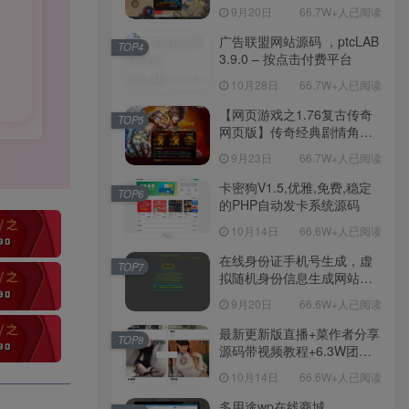
职业复古特色战神引擎传奇
9月20日
66.7W+人已阅读
手游-Win服务端源码视频架
设教程-新版GM多功能网页
广告联盟网站源码 ，ptcLAB
TOP4
授权物品后台-九层妖塔-法宠
3.9.0 – 按点击付费平台
系统-历练殿堂-尸家重地-GM
10月28日
66.7W+人已阅读
直冲网页后台-安卓苹果IOS
双端版本！
【网页游戏之1.76复古传奇
TOP5
网页版】传奇经典剧情角色
扮演网页游戏-一键单机-打包
9月23日
66.7W+人已阅读
Win服务端源码视频架设教
程！
卡密狗V1.5,优雅,免费,稳定
TOP6
的PHP自动发卡系统源码
10月14日
66.6W+人已阅读
在线身份证手机号生成，虚
TOP7
拟随机身份信息生成网站源
码
9月20日
66.6W+人已阅读
最新更新版直播+菜作者分享
TOP8
源码带视频教程+6.3W团购
新后台带游戏设置版本源码
10月14日
66.6W+人已阅读
【源码+教程】
多用途wp在线商城