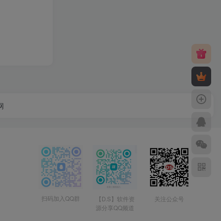
网
扫码加入QQ群
【D.S】软件资
关注公众号
源分享QQ频道