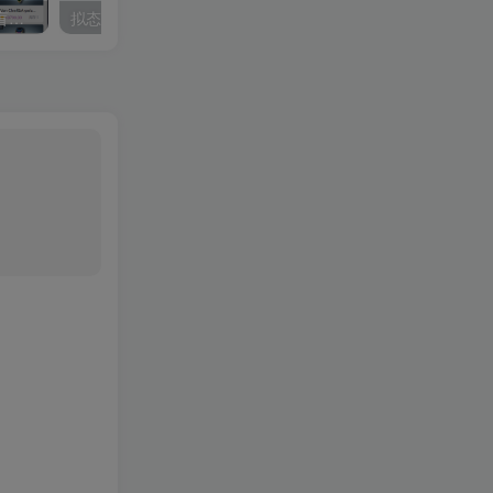
源码仿csgo盲盒游戏开箱/盲盒商城+视频教程
拟态个人主页UI源码开源