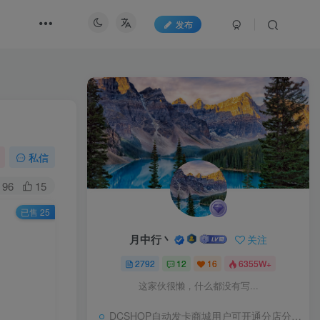
发布
私信
96
15
已售 25
月中行丶
关注
2792
12
16
6355W+
这家伙很懒，什么都没有写...
DCSHOP自动发卡商城用户可开通分店分销，支持实物发货，自带博客功能