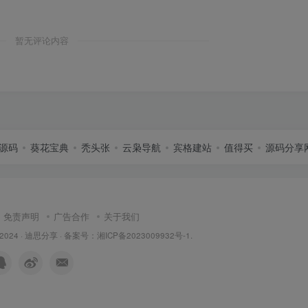
暂无评论内容
源码
葵花宝典
秃头张
云枭导航
宾格建站
值得买
源码分享
免责声明
广告合作
关于我们
 2024 ·
迪思分享
· 备案号：
湘ICP备2023009932号-1
.