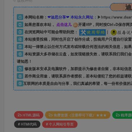
©
版权声明
迪
①
本网站名称：
❤迪思分享❤ 本站永久网址：
▶https://www.dsa
②
如果您喜欢本站，
点击这儿
开通VIP，同时按Ctrl+D保存网
③
在浏览网站中可能会帮助到您：
|
④
本站接受投稿，同时也开启了创作分成，投稿用户只需自行设置
⑤
本站一律禁止以任何方式发布或转载任何违法的相关信息，如果
⑥
本站资源大多存储在云盘，如发现链接失效，请联系我们我们会
请知悉！
⑦
修改版本安卓及电脑软件，加群提示为修改者自留，
非本站信息
⑧
若作商业用途，请联系原作者授权，若本站侵犯了您的权益请联
⑨
互联网的本质是自由与分享，我们真诚的希望，每一份有价值的
HTML源码
免费资源（注册即可下载）★★★
程序源
# HTMl代码
# 个人网站引导页