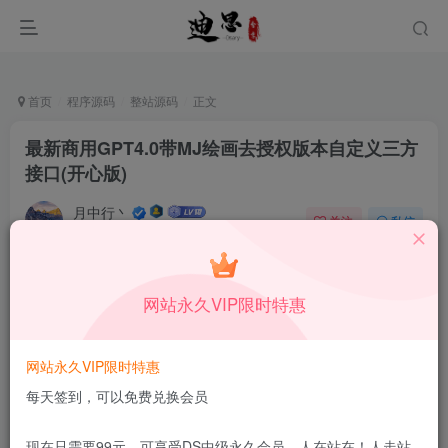
首页
程序源码
整站源码
正文
最新商用GPT4.0带MJ绘画去授权版本自定义三方
接口(开心版)
月中行丶
关注
私信
10月15日更新
0
18
14
付费资源
已售 63
网站永久VIP限时特惠
最新商用GPT4.0带MJ绘画去授权版本自定义三方接口(开心版)
此内容为付费资源，请付费后查看
9.9
网站永久VIP限时特惠
限时特惠
199
￥
￥
每天签到，可以免费兑换会员
免费
免费
DS中级会员
DS高级会员
现在只需要99元，可享受DS中级永久会员，人在站在！人走站