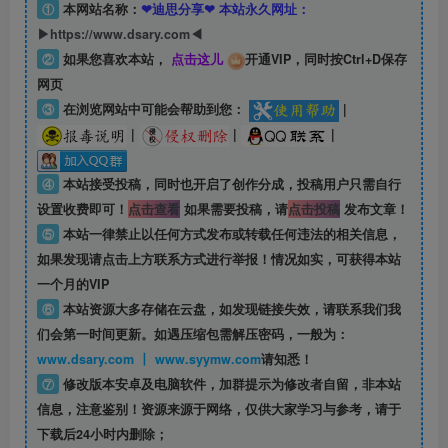
①
本网站名称：
❤迪思分享❤ 本站永久网址：
▶https://www.dsary.com◀
②
如果您喜欢本站，
点击这儿
开通VIP，同时按Ctrl+D保存
网页
③
在浏览网站中可能会帮助到您：
|
|
|
|
④
本站接受投稿，同时也开启了创作分成，投稿用户只需自行
设置收费即可！
点击查看
如果需要投稿，请
点击投稿
发布文章！
⑤
本站一律禁止以任何方式发布或转载任何违法的相关信息，
如果发现请点击上方联系方式进行举报！情况如实，可获得本站
一个月的VIP
⑥
本站资源大多存储在云盘，如发现链接失效，请联系我们我
们会第一时间更新。如遇压缩包需解压密码，一般为：
www.dsary.com 丨 www.syymw.com
请知悉！
⑦
修改版本安卓及电脑软件，加群提示为修改者自留，
非本站
信息
，注意鉴别！资源来源于网络，仅供大家学习与参考，请于
下载后24小时内删除；