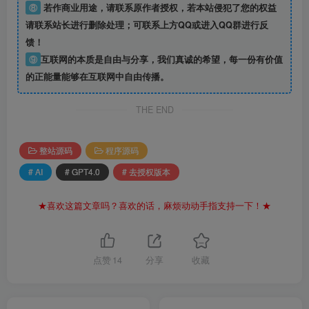
⑧
若作商业用途，请联系原作者授权，若本站侵犯了您的权益
请联系站长进行删除处理；可联系上方QQ或进入QQ群进行反
馈！
⑨
互联网的本质是自由与分享，我们真诚的希望，每一份有价值
的正能量能够在互联网中自由传播。
THE END
整站源码
程序源码
# AI
# GPT4.0
# 去授权版本
★喜欢这篇文章吗？喜欢的话，麻烦动动手指支持一下！★
点赞
14
分享
收藏