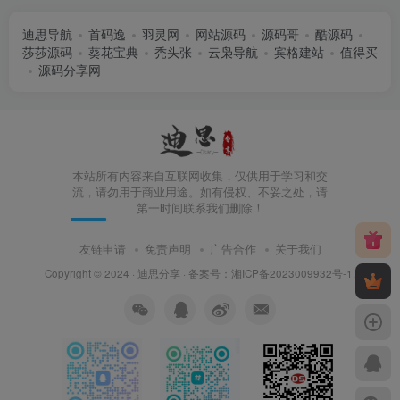
迪思导航
首码逸
羽灵网
网站源码
源码哥
酷源码
莎莎源码
葵花宝典
秃头张
云枭导航
宾格建站
值得买
源码分享网
本站所有内容来自互联网收集，仅供用于学习和交
流，请勿用于商业用途。如有侵权、不妥之处，请
第一时间联系我们删除！
友链申请
免责声明
广告合作
关于我们
Copyright © 2024 ·
迪思分享
· 备案号：
湘ICP备2023009932号-1
.