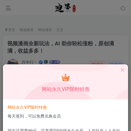
首页
精选推荐
网创项目
正文
视频漫画全新玩法，AI 助你轻松涨粉，原创满
满，收益多多！
月中行丶
关注
私信
9月11日更新
0
41
12
付费资源
已售 119
网站永久VIP限时特惠
视频漫画全新玩法，AI 助你轻松涨粉，原创满满，收益多多！
此内容为付费资源，请付费后查看
网站永久VIP限时特惠
会员专属资源
每天签到，可以免费兑换会员
免费
免费
DS中级会员
DS高级会员
现在只需要99元，可享受DS中级永久会员，人在站在！人走站