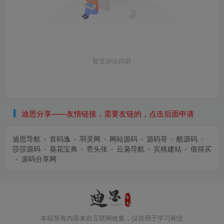
暂无评论内容
迪思分享——友情链接，需要友链的，点击后面申请
迪思导航
首码逸
羽灵网
网站源码
源码哥
酷源码
莎莎源码
葵花宝典
秃头张
云枭导航
宾格建站
值得买
源码分享网
本站所有内容来自互联网收集，仅供用于学习和交