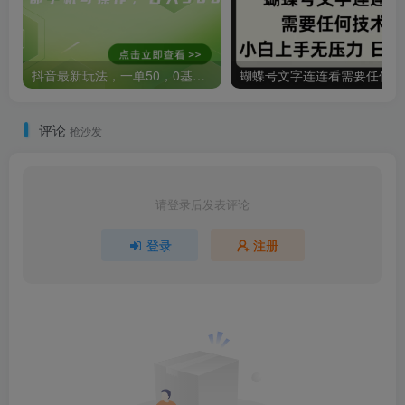
抖音最新玩法，一单50，0基础 小白一部手机可操作，日入3000+
蝴
评论
抢沙发
请登录后发表评论
登录
注册