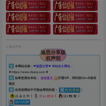
©
版权声明
迪思分享版
权声明
①
本网站名称：
❤迪思分享❤ 本站永久网址：
▶https://www.dsary.com◀
②
如果您喜欢本站，
点击这儿
开通VIP，同时按Ctrl+D保存
网页
③
在浏览网站中可能会帮助到您：
|
|
|
|