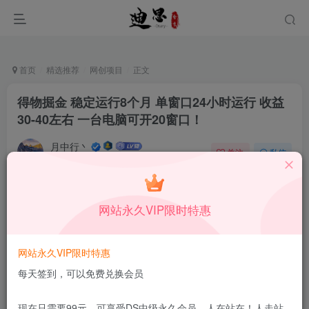
首页
精选推荐
网创项目
正文
得物掘金 稳定运行8个月 单窗口24小时运行 收益
30-40左右 一台电脑可开20窗口！
月中行丶
关注
私信
9月9日更新
0
64
10
付费资源
已售 93
网站永久VIP限时特惠
得物掘金 稳定运行8个月 单窗口24小时运行 收益30-40左右 一台电脑可开20窗口！
此内容为付费资源，请付费后查看
9.9
网站永久VIP限时特惠
限时特惠
199
￥
￥
每天签到，可以免费兑换会员
免费
免费
DS中级会员
DS高级会员
现在只需要99元，可享受DS中级永久会员，人在站在！人走站