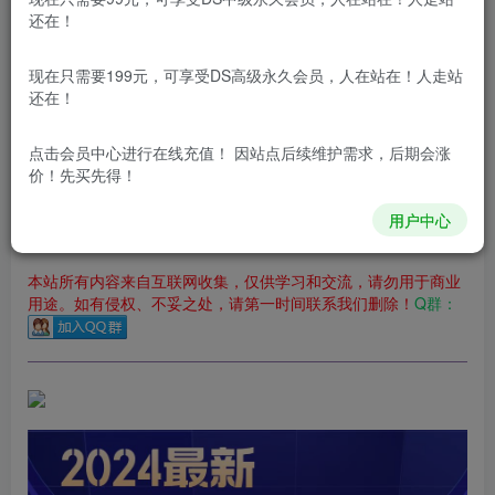
立即购买
还在！
您当前未登录！建议登陆后购买，可保存购买订单
现在只需要199元，可享受DS高级永久会员，人在站在！人走站
更新及时
极速下载
安全绿色
网盘下载
还在！
本站付费资源为网络虚拟产品，由于网络资源具有极快的可复制性，一
点击会员中心
进行在线充值！ 因站点后续维护需求，后期会涨
价！先买先得！
本站内容分为：
登录回复下载，
积分下载，
RMB下载，
积分下
载及登录回复下载，都为
免费资源，
积分只需签到就可以获
得！
用户中心
本站所有内容来自互联网收集，仅供学习和交流，请勿用于商业
用途。如有侵权、不妥之处，请第一时间联系我们删除！
Q群：