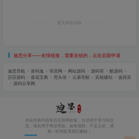
暂无评论内容
迪思分享——友情链接，需要友链的，点击后面申请
迪思导航
首码逸
羽灵网
网站源码
源码哥
酷源码
莎莎源码
葵花宝典
秃头张
云枭导航
宾格建站
值得买
源码分享网
本站所有内容来自互联网收集，仅供用于学习和交
流，请勿用于商业用途。如有侵权、不妥之处，请
第一时间联系我们删除！