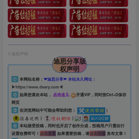
©
版权声明
迪思分享版
权声明
①
本网站名称：
❤迪思分享❤ 本站永久网址：
▶https://www.dsary.com◀
②
如果您喜欢本站，
点击这儿
开通VIP，同时按Ctrl+D保存
网页
③
在浏览网站中可能会帮助到您：
|
|
|
|
④
本站接受投稿，同时也开启了创作分成，投稿用户只需自行
设置收费即可！
点击查看
如果需要投稿，请
点击投稿
发布文章！