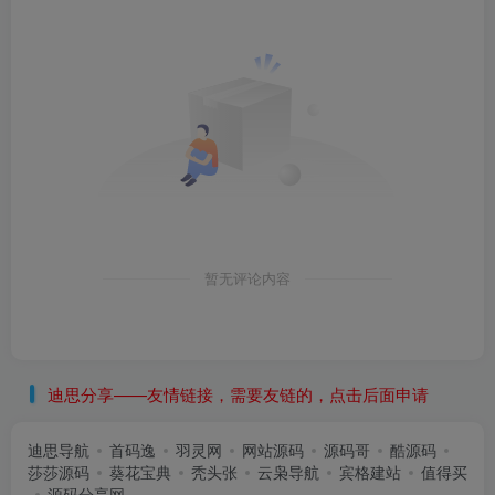
暂无评论内容
迪思分享——友情链接，需要友链的，点击后面申请
迪思导航
首码逸
羽灵网
网站源码
源码哥
酷源码
莎莎源码
葵花宝典
秃头张
云枭导航
宾格建站
值得买
源码分享网