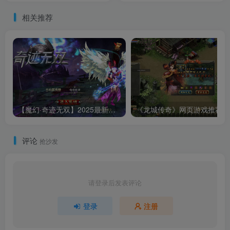
相关推荐
【魔幻·奇迹无双】2025最新整理Win一键服务端+本地注册验证+运营后台+GM授权后台+教程【站长亲测】
《龙
评论
抢沙发
请登录后发表评论
登录
注册