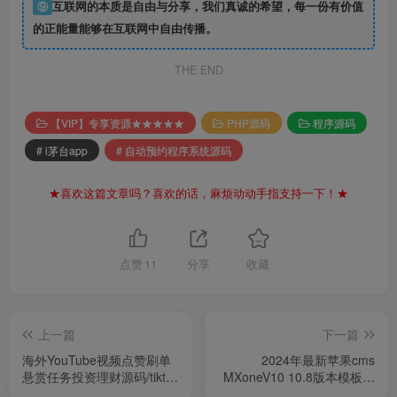
⑨
互联网的本质是自由与分享，我们真诚的希望，每一份有价值
的正能量能够在互联网中自由传播。
THE END
【VIP】专享资源★★★★★
PHP源码
程序源码
# i茅台app
# 自动预约程序系统源码
★喜欢这篇文章吗？喜欢的话，麻烦动动手指支持一下！★
点赞
11
分享
收藏
上一篇
下一篇
海外YouTube视频点赞刷单
2024年最新苹果cms
悬赏任务投资理财源码/tiktok
MXoneV10 10.8版本模板独
国际版刷单理财
家分享！