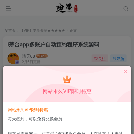
首页
【VIP】专享资源★★★★★
正文
i茅台app多账户自动预约程序系统源码
晴天08
关注
私信
2月6日更新
0
3382
11
付费资源
已售 196
i茅台app多账户自动预约程序系统源码
网站永久VIP限时特惠
此内容为付费资源，请付费后查看
39.9
限时特惠
99
￥
￥
网站永久VIP限时特惠
19.9
9.9
DS中级会员
￥
DS高级会员
￥
每天签到，可以免费兑换会员
立即购买
现在只需要99元，可享受DS中级永久会员，人在站在！人走站