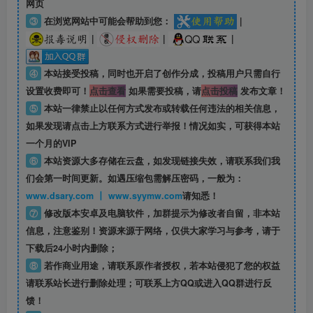
网页
③
在浏览网站中可能会帮助到您：
|
|
|
|
④
本站接受投稿，同时也开启了创作分成，投稿用户只需自行
设置收费即可！
点击查看
如果需要投稿，请
点击投稿
发布文章！
⑤
本站一律禁止以任何方式发布或转载任何违法的相关信息，
如果发现请点击上方联系方式进行举报！情况如实，可获得本站
一个月的VIP
⑥
本站资源大多存储在云盘，如发现链接失效，请联系我们我
们会第一时间更新。如遇压缩包需解压密码，一般为：
www.dsary.com 丨 www.syymw.com
请知悉！
⑦
修改版本安卓及电脑软件，加群提示为修改者自留，
非本站
信息
，注意鉴别！资源来源于网络，仅供大家学习与参考，请于
下载后24小时内删除；
⑧
若作商业用途，请联系原作者授权，若本站侵犯了您的权益
请联系站长进行删除处理；可联系上方QQ或进入QQ群进行反
馈！